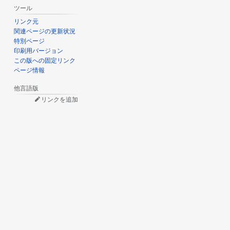
ツール
リンク元
関連ページの更新状況
特別ページ
印刷用バージョン
この版への固定リンク
ページ情報
他言語版
リンクを追加