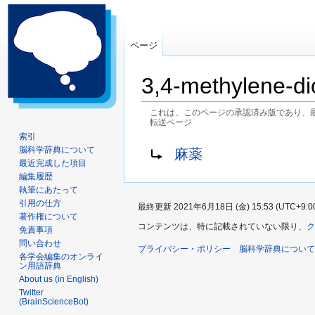
ページ
3,4-methylene-d
これは、このページの承認済み版であり、
転送ページ
索引
ナ
検
転送先:
脳科学辞典について
麻薬
ビ
索
最近完成した項目
ゲ
に
編集履歴
執筆にあたって
ー
移
引用の仕方
最終更新 2021年6月18日 (金) 15:53 (UTC+9:0
シ
動
著作権について
ョ
コンテンツは、特に記載されていない限り、
ク
免責事項
ン
問い合わせ
プライバシー・ポリシー
脳科学辞典について
に
各学会編集のオンライ
ン用語辞典
移
About us (in English)
動
Twitter
(BrainScienceBot)