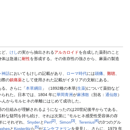
など、
けし
の実から抽出される
アルカロイド
を合成した薬剤のこと
身体は急速に
耐性
を形成する。その依存性の強さから、麻薬の製造
ャ神話
においてもけしの記載があり、
ローマ時代
には
頭痛
、
難聴
、
の際の
鎮痛薬
として使用された記載がイタリアの文献にある。
ある。さらに「
本草綱目
」（1892種の本草(
生薬
)について薬効など
れた。日本では、1804 年に
華岡青洲
が
麻沸散
（別名：
通仙散
）
へんからモルヒネの単離にはじめて成功した。
の仕組みが理解されるようになったのは20世紀後半からである。
朴な疑問を持ち続け、それは次第に “モルヒネ感受性受容体の存
[
2
]
[
3
]
[
4
]
3 年にそれぞれ、
Snyder
と
Pert
、
Simon
、
Terenius
の3つのグル
[
5
]
ughes
と
Kosterlitz
ら
が
エンケファリン
を発見し、さらに、1979 年