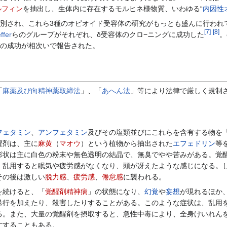
ルフィン
を抽出し、生体内に存在するモルヒネ様物質、いわゆる“
内因性
別され、これら3種のオピオイド受容体の研究がもっとも盛んに行われ
[
7
]
[
8
]
ffer
らのグループがそれぞれ、δ受容体のクロ−ニングに成功した
。
グの成功が相次いで報告された。
「
麻薬及び向精神薬取締法
」、「
あへん法
」等により法律で厳しく規制
フェタミン
、
アンフェタミン
及びその塩類並びにこれらを含有する物を
醒剤は、主に
麻黄
（
マオウ
）という植物から抽出された
エフェドリン
等
形状は主に白色の粉末や無色透明の結晶で、無臭でやや苦みがある。覚
、乱用すると眠気や疲労感がなくなり、頭が冴えたような感じになる。
その後は激しい
脱力感
、
疲労感
、
倦怠感
に襲われる。
を続けると、「
覚醒剤精神病
」の状態になり、
幻覚
や
妄想
が現れるほか
暴行を加えたり、殺害したりすることがある。このような症状は、乱用
る。また、大量の覚醒剤を摂取すると、急性中毒により、全身けいれん
亡することもある。