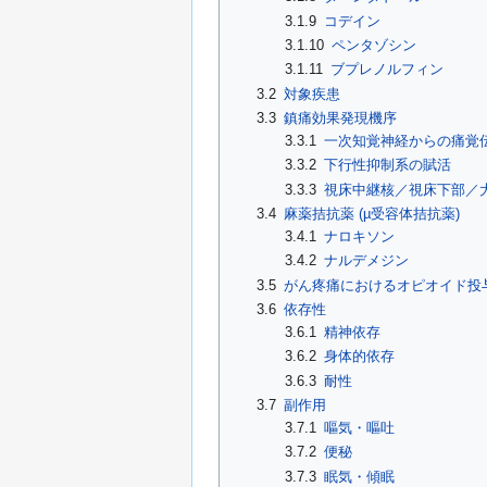
3.1.9
コデイン
3.1.10
ペンタゾシン
3.1.11
ブプレノルフィン
3.2
対象疾患
3.3
鎮痛効果発現機序
3.3.1
一次知覚神経からの痛覚
3.3.2
下行性抑制系の賦活
3.3.3
視床中継核／視床下部／
3.4
麻薬拮抗薬 (µ受容体拮抗薬)
3.4.1
ナロキソン
3.4.2
ナルデメジン
3.5
がん疼痛におけるオピオイド投
3.6
依存性
3.6.1
精神依存
3.6.2
身体的依存
3.6.3
耐性
3.7
副作用
3.7.1
嘔気・嘔吐
3.7.2
便秘
3.7.3
眠気・傾眠