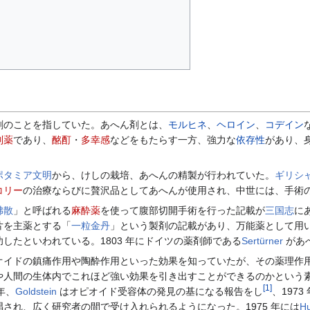
剤のことを指していた。あへん剤とは、
モルヒネ
、
ヘロイン
、
コデイン
制薬
であり、
酩酊
・
多幸感
などをもたらす一方、強力な
依存性
があり、
。
ポタミア文明
から、けしの栽培、あへんの精製が行われていた。
ギリシ
コリー
の治療ならびに贅沢品としてあへんが使用され、中世には、手術
沸散
」と呼ばれる
麻酔薬
を使って腹部切開手術を行った記載が
三国志
に
片を主薬とする「
一粒金丹
」という製剤の記載があり、万能薬として用いら
したといわれている。1803 年にドイツの薬剤師である
Sertürner
があ
イドの鎮痛作用や陶酔作用といった効果を知っていたが、その薬理作用
や人間の生体内でこれほど強い効果を引き出すことができるのかという素
[
1
]
年、
Goldstein
はオピオイド受容体の発見の基になる報告をし
、197
され、広く研究者の間で受け入れられるようになった。1975 年には
H