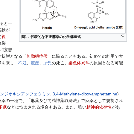
ると一
症状が
で
視
図1．代表的な不正麻薬の化学構造式
分裂
[[妄想
い状態となる「
無動機症候
」に陥ることもある。初めての乱用で大
障を来し、
不妊
、
流産
、
胎児
の死亡、
染色体異常
の原因となる可能
チレンジオキシアンフェタミン
,
3,4-Methylene-dioxyamphetamine
)
麻薬の一種で、「麻薬及び向精神薬取締法」で麻薬として規制され
不眠
などに悩まされる場合もある。また、強い
精神的依存性
があ
。