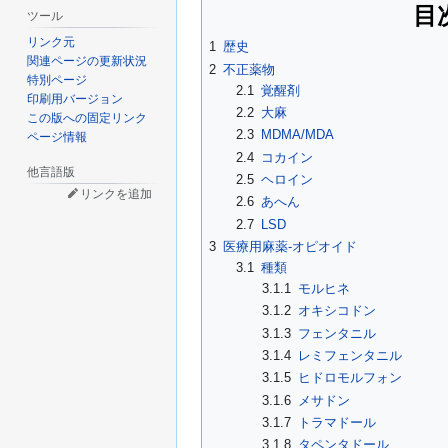
目
ツール
リンク元
1
歴史
関連ページの更新状況
2
不正薬物
特別ページ
2.1
覚醒剤
印刷用バージョン
2.2
大麻
この版への固定リンク
2.3
MDMA/MDA
ページ情報
2.4
コカイン
他言語版
2.5
ヘロイン
リンクを追加
2.6
あへん
2.7
LSD
3
医療用麻薬-オピオイド
3.1
種類
3.1.1
モルヒネ
3.1.2
オキシコドン
3.1.3
フェンタニル
3.1.4
レミフェンタニル
3.1.5
ヒドロモルフォン
3.1.6
メサドン
3.1.7
トラマドール
3.1.8
タペンタドール