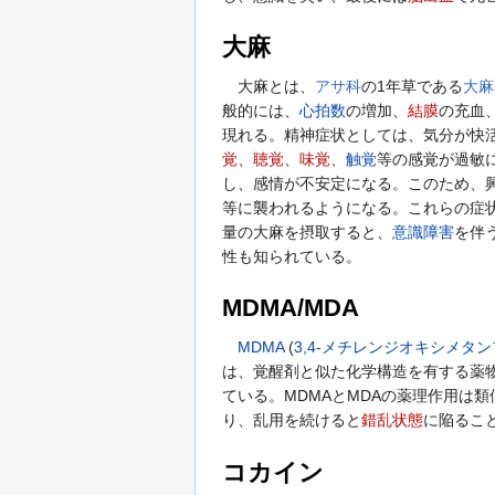
大麻
大麻とは、
アサ科
の1年草である
大麻
般的には、
心拍数
の増加、
結膜
の充血
現れる。精神症状としては、気分が快
覚
、
聴覚
、
味覚
、
触覚
等の感覚が過敏
し、感情が不安定になる。このため、興
等に襲われるようになる。これらの症
量の大麻を摂取すると、
意識障害
を伴
性も知られている。
MDMA/MDA
MDMA
(
3,4-メチレンジオキシメタ
は、覚醒剤と似た化学構造を有する薬
ている。MDMAとMDAの薬理作用は
り、乱用を続けると
錯乱状態
に陥るこ
コカイン