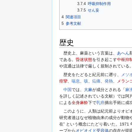
3.7.4
呼吸抑制作用
3.7.5
せん妄
4
関連項目
5
参考文献
歴史
歴史上、麻薬という言葉は、
あへん
である。
昏迷状態
を引き起こす
中枢抑
や流通は法律で厳しく規制されている
歴史をたどると紀元前に遡り、
メソ
痙攣
、
喘息
、
咳
、
疝痛
、
発熱
、
メラン
中国
では、
大麻
が成分とされる「
麻
を詳しく記述されている文献）では阿
による
全身麻酔
下で
乳癌
摘出手術に成功
このように、人類は紀元前よりオピオ
研究者達はなぜ植物由来の成分が動物
在” という概念にたどり着いた。1971 
ープから
オピオイド受容体
の存在が提唱