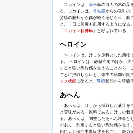
コカインは、
南米
産のコカの木の葉
る。コカインは、
鼻粘膜
からの吸引の
労感の脱却から体が軽く感じられ、腕力
と、一日に何度も乱用するようになる。
「
コカイン精神病
」と呼ばれている。
ヘロイン
ヘロインは、けしを原料とした薬物で
る。 ヘロインは、静脈注射のほか、
すると強い陶酔感を覚えることから、
ごとに摂取しないと、体中の筋肉や関
ック状態
に陥ると、
昏睡
状態から呼吸
あへん
あへんは、けしから採取した液汁を自
と苦味がある。原料である、けしの栽
る。あへんは、調整したあへん煙膏と
があり、乱用すると強い陶酔感を覚え
用により慢性中毒症状を起こし、脱力