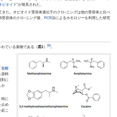
オピオイド
”が発見された。
てきた。オピオイド受容体遺伝子のクロ−ニングは他の受容体と比べ
δ受容体のクロ−ニング後、
PCR
法によるホモロジーを利用した研究
[
9
]
されている薬物である（
図1
）
。
「
覚醒
を原料
醒剤に
しか
、時に
を止め
を起こ