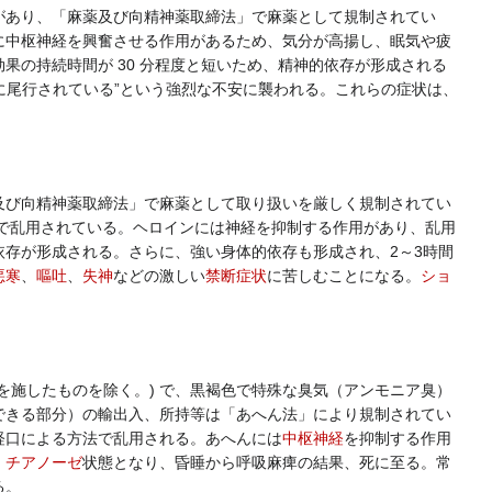
があり、「麻薬及び向精神薬取締法」で麻薬として規制されてい
に中枢神経を興奮させる作用があるため、気分が高揚し、眠気や疲
の持続時間が 30 分程度と短いため、精神的依存が形成される
に尾行されている”という強烈な不安に襲われる。これらの症状は、
び向精神薬取締法」で麻薬として取り扱いを厳しく規制されてい
で乱用されている。ヘロインには神経を抑制する作用があり、乱用
存が形成される。さらに、強い身体的依存も形成され、2～3時間
悪寒
、
嘔吐
、
失神
などの激しい
禁断症状
に苦しむことになる。
ショ
施したものを除く。) で、黒褐色で特殊な臭気（アンモニア臭）
できる部分）の輸出入、所持等は「あへん法」により規制されてい
経口による方法で乱用される。あへんには
中枢神経
を抑制する作用
、
チアノーゼ
状態となり、昏睡から呼吸麻痺の結果、死に至る。常
る。