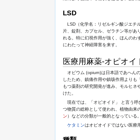
LSD
LSD（化学名：リゼルギン酸ジエチルアミド
片、錠剤、カプセル、ゼラチン等があり
れる。特に幻視作用が強く、ほんのわず
にわたって神経障害を来す。
医療用麻薬-オピオイ
オピウム (opium)は日本語であ
したため、鎮痛作用や鎮咳作用よりも
もつ薬剤の研究開発が進み、モルヒネやコ
けた。
現在では、「オピオイド」 と言う呼
つ物質の総称として使われ、植物由来
ン
）などの分類が一般的となっている
ケタミン
はオピオイドではない医療用
種類