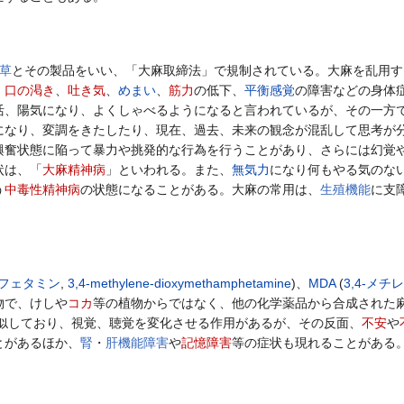
草
とその製品をいい、「大麻取締法」で規制されている。大麻を乱用す
、
口の渇き
、
吐き気
、
めまい
、
筋力
の低下、
平衡感覚
の障害などの身体
活、陽気になり、よくしゃべるようになると言われているが、その一方
になり、変調をきたしたり、現在、過去、未来の観念が混乱して思考が
奮状態に陥って暴力や挑発的な行為を行うことがあり、さらには幻覚や
状は、「
大麻精神病
」といわれる。また、
無気力
になり何もやる気のな
う
中毒性精神病
の状態になることがある。大麻の常用は、
生殖機能
に支
ンフェタミン
,
3,4-methylene-dioxymethamphetamine
)、
MDA
(
3,4-メ
物で、けしや
コカ
等の植物からではなく、他の化学薬品から合成された
類似しており、視覚、聴覚を変化させる作用があるが、その反面、
不安
や
とがあるほか、
腎
・
肝機能障害
や
記憶障害
等の症状も現れることがある