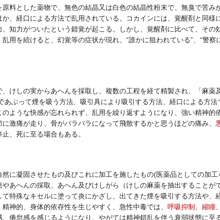
を原料とした薬物で、無色の結晶又は白色の結晶性粉末で、無臭で苦み
ほか、経口による方法で乱用されている。コカインには、覚醒剤と同様
、知力がついたという錯覚が起こる。しかし、覚醒剤に比べて、その効果
乱用を続けると、幻覚等の症状が現れ、“誰かに狙われている”、“警察
、けしの実からあへんを採取し、複数の工程を経て精製され、「麻薬及
火であぶって煙を吸う方法、吸引具により吸引する方法、経口による方法
このような快感が忘れられず、乱用を繰り返すようになり、強い精神的依
節に激痛が走り、骨がバラバラになって飛散するかと思うほどの痛み、
停止、死に至る場合もある。
然に凝固させたもの及びこれに加工を施したもの(医薬品としての加工を
培やあへんの採取、あへん及びけしがら（けしの麻薬を抽出することが
して特殊なキセルに塗って炎にかざし、出てきた煙を吸引する方法や、
、精神的、身体的依存性を生じやすく、急性中毒では、
呼吸抑制
、
縮瞳
感、倦怠感を感じるようになり、やがては精神錯乱を伴う衰弱状態に至