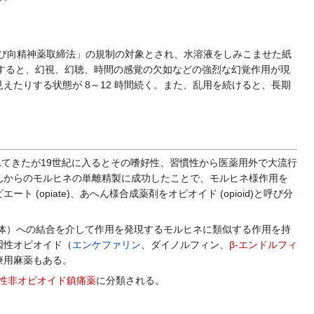
で、「麻薬及び向精神薬取締法」の規制の対象とされ、水溶液をしみこませた紙
用すると、幻視、幻聴、時間の感覚の欠如などの強烈な幻覚作用が現
たりする状態が 8～12 時間続く。また、乱用を続けると、長期
れてきたが19世紀に入るとその嗜好性、習慣性から医薬用外で大流行
んからのモルヒネの単離精製に成功したことで、モルヒネ様作用を
piate)、あへん様合成薬剤をオピオイド (opioid)と呼び分
体）への結合を介して作用を発現するモルヒネに類似する作用を持
因性オピオイド（
エンケファリン
、ダイノルフィン、
β-エンドルフィ
療用麻薬もある。
性非オピオイド鎮痛薬
に分類される。