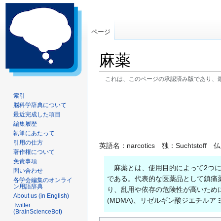
ページ
麻薬
これは、このページの承認済み版であり、
ナ
検
索引
脳科学辞典について
ビ
索
最近完成した項目
ゲ
に
編集履歴
ー
移
執筆にあたって
シ
動
引用の仕方
英語名：narcotics 独：Suchtstoff 仏：
ョ
著作権について
ン
免責事項
麻薬とは、使用目的によって2つに
問い合わせ
に
である。代表的な医薬品として鎮痛
各学会編集のオンライ
移
ン用語辞典
り、乱用や依存の危険性が高いため
動
About us (in English)
(MDMA)、リゼルギン酸ジエチルアミド
Twitter
(BrainScienceBot)