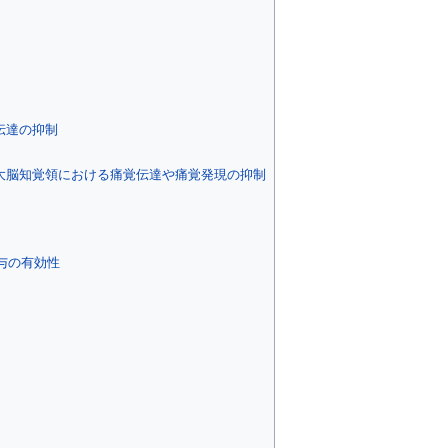
伝達の抑制
大脳知覚領における痛覚伝達や痛覚発現の抑制
与の有効性