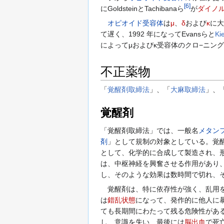
[
6
]
にGoldsteinとTachibanaら
が
ダイノ
オピオイド受容体
は
μ
、
δ
および
κ
に大
て遅く、1992 年になってEvansらと
Kie
によってμおよびκ受容体のクロ−ニン
不正薬物
「
覚醒剤取締法
」、「
大麻取締法
」、
覚醒剤
「覚醒剤取締法」では、一般名
メタン
剤
」として規制の対象としている。覚
として、化学的に合成して製造され、
は、中枢神経を興奮させる作用があり
し、そのような効果は数時間で切れ、
覚醒剤は、特に依存性が強く、乱用
は
錯乱状態
になって、発作的に他人に
ても長期間にわたって残る危険性があ
し、意識を失い、最後には
脳出血
で死