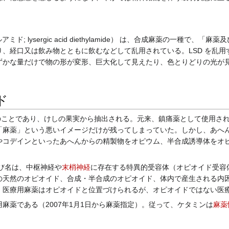
; lysergic acid diethylamide） は、合成麻薬の一種
、経口又は飲み物とともに飲むなどして乱用されている。LSD を乱
かな量だけで物の形が変形、巨大化して見えたり、色とりどりの光が見え
ド
へんのことであり、けしの果実から抽出される。元来、鎮痛薬として使用さ
「麻薬」という悪いイメージだけが残ってしまっていた。しかし、あへ
デインといったあへんからの精製物をオピウム、半合成誘導体をオピエート (o
び名は、中枢神経や
末梢神経
に存在する特異的受容体（オピオイド受容
の天然のオピオイド、合成・半合成のオピオイド、体内で産生される内
。医療用麻薬はオピオイドと位置づけられるが、オピオイドではない医
麻薬である（2007年1月1日から麻薬指定）。従って、ケタミンは
麻薬