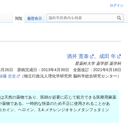
ログイン
検
閲覧
履歴表示
索
酒井 寛泰
、
成田 年
星薬科大学 薬学部 薬学科
月26日 原稿完成日：2013年4月30日 全面改訂：2021年6月18日
加藤 忠史
（独立行政法人理化学研究所 脳科学総合研究センター）
は天然の薬物であり、医師が必要に応じて処方できる医療用麻薬
や薬物である。一時的な快楽のため不正に使用されることがあ
カイン、ヘロイン、3,4-メチレンジオキシメタンフェタミン