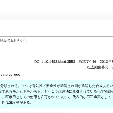
最新版でもあります。
DOI：
10.14931/bsd.3553
原稿受付日：2013年3
担当編集委員：
narcotique
分類される。１つは有効性／安全性が確認され国が承認した合成あるい
薬であるモルヒネ等がある。もう１つは違法に取引されている化学物質
に、医療用としての使用も許可されていない。代表的な不正麻薬としてコ
 (LSD) 等がある。