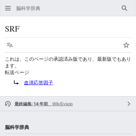
脳科学辞典
検索
SRF
言語
ウォ
これは、このページの承認済み版であり、最新版でもあり
ます。
転送ページ
転送先:
血清応答因子
最終編集: 14 年前
、
WikiSysop
脳科学辞典