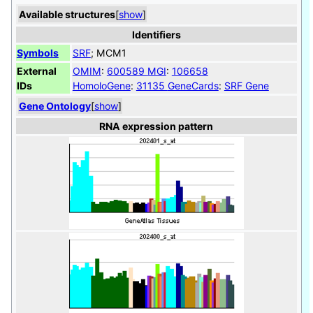
Available structures
[
show
]
Identifiers
Symbols
SRF
; MCM1
External
OMIM
:
600589
MGI
:
106658
IDs
HomoloGene
:
31135
GeneCards
:
SRF Gene
Gene Ontology
[
show
]
RNA expression pattern