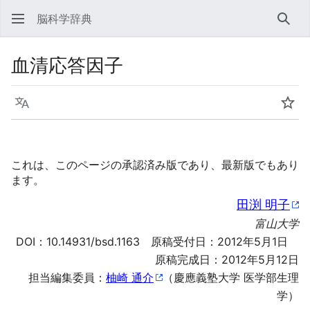
脳科学辞典
検索
血清応答因子
言語
ウォ
これは、このページの承認済み版であり、最新版でもあり
ます。
田渕 明子
富山大学
DOI：
10.14931/bsd.1163
原稿受付日：2012年5月1日
原稿完成日：2012年5月12日
担当編集委員：
柚崎 通介
（慶應義塾大学 医学部生理
学）