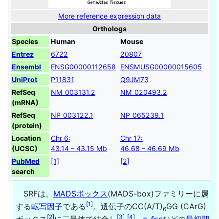
More reference expression data
Orthologs
Species
Human
Mouse
Entrez
6722
20807
Ensembl
ENSG00000112658
ENSMUSG00000015605
UniProt
P11831
Q9JM73
RefSeq
NM_003131.2
NM_020493.2
(mRNA)
RefSeq
NP_003122.1
NP_065239.1
(protein)
Location
Chr 6:
Chr 17:
(UCSC)
43.14 – 43.15 Mb
46.68 – 46.69 Mb
PubMed
[1]
[2]
search
SRFは、
MADSボックス
(MADS-box)ファミリーに属
[
1
]
する
転写因子
である
。遺伝子のCC(A/T)
GG (CArG)
6
[
2
]
[
3
]
[
4
]
ボックス
に二量体で結合し
、
c-
fos
などの
最初期