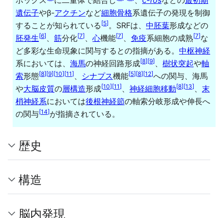
遺伝子
やβ-
アクチン
など
細胞骨格
系遺伝子の発現を制御
[
5
]
することが知られている
。SRFは、
中胚葉
形成などの
[
6
]
[
7
]
[
7
]
[
7
]
胚発生
、
筋
分化
、
心
機能
、
免疫
系細胞の成熟
な
ど多彩な生命現象に関与するとの指摘がある。
中枢神経
[
8
]
[
9
]
系においては、
海馬
の神経回路形成
、
樹状突起
や
軸
[
8
]
[
9
]
[
10
]
[
11
]
[
5
]
[
8
]
[
12
]
索
形態
、
シナプス
機能
への関与、海馬
[
10
]
[
11
]
[
8
]
[
13
]
や
大脳皮質
の
層構造
形成
、
神経細胞移動
、
末
梢神経系
においては
後根神経節
の軸索分岐形成や伸長へ
[
14
]
の関与
が指摘されている。
歴史
構造
脳内発現