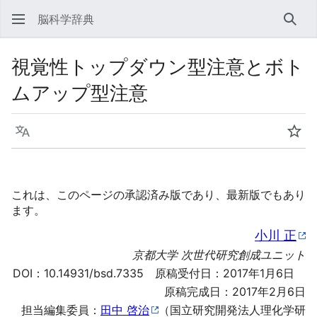
脳科学辞典
検索
視覚性トップダウン型注意とボト
ムアップ型注意
言語
ウォ
これは、このページの承認済み版であり、最新版でもあり
ます。
小川 正
京都大学 次世代研究創成ユニット
DOI：
10.14931/bsd.7335
原稿受付日：2017年1月6日
原稿完成日：2017年2月6日
担当編集委員：
田中 啓治
（国立研究開発法人理化学研