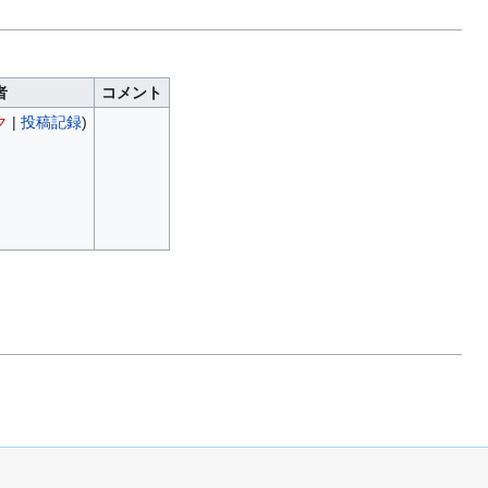
者
コメント
ク
|
投稿記録
)