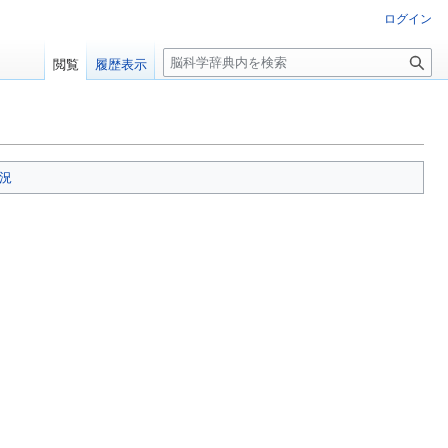
ログイン
検
閲覧
履歴表示
索
況