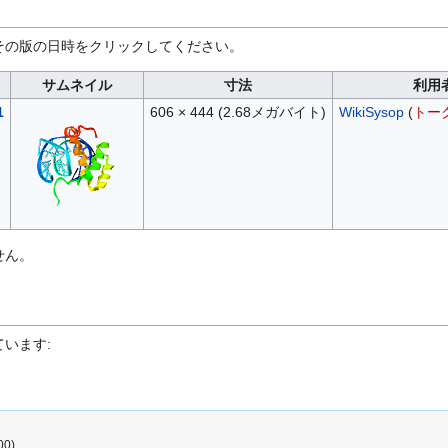
その版の日時をクリックしてください。
サムネイル
寸法
利用
1
606 × 444
(2.68メガバイト)
WikiSysop
(
トー
せん。
います:
00)