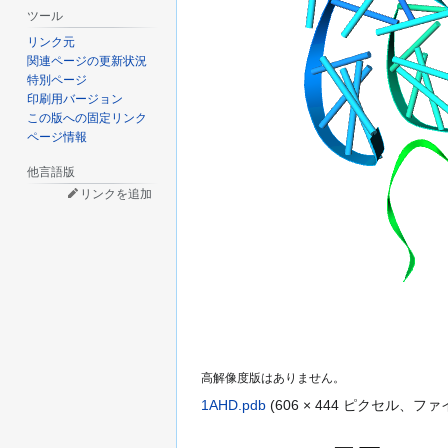
ツール
リンク元
関連ページの更新状況
特別ページ
印刷用バージョン
この版への固定リンク
ページ情報
他言語版
リンクを追加
高解像度版はありません。
1AHD.pdb
(606 × 444 ピクセル、フ