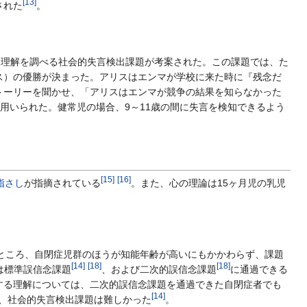
[
13
]
された
。
念理解を調べる社会的失言検出課題が考案された。この課題では、た
ス）の優勝が決まった。アリスはエンマが学校に来た時に『残念だ
トーリーを聞かせ、「アリスはエンマが競争の結果を知らなかった
が用いられた。健常児の場合、9～11歳の間に失言を検知できるよう
[
15
]
[
16
]
指さし
が指摘されている
。また、心の理論は15ヶ月児の乳児
ところ、自閉症児群のほうが知能年齢が高いにもかかわらず、課題
[
14
]
[
18
]
[
18
]
は標準誤信念課題
、および二次的誤信念課題
に通過できる
する理解については、二次的誤信念課題を通過できた自閉症者でも
[
14
]
、社会的失言検出課題は難しかった
。