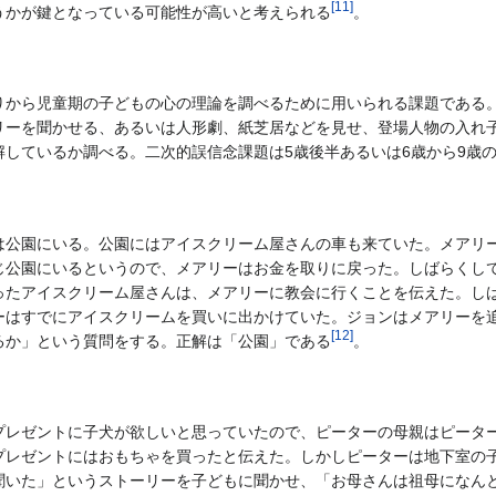
[
11
]
うかが鍵となっている可能性が高いと考えられる
。
りから児童期の子どもの心の理論を調べるために用いられる課題である
ーを聞かせる、あるいは人形劇、紙芝居などを見せ、登場人物の入れ子
しているか調べる。二次的誤信念課題は5歳後半あるいは6歳から9歳
公園にいる。公園にはアイスクリーム屋さんの車も来ていた。メアリー
じ公園にいるというので、メアリーはお金を取りに戻った。しばらくし
ったアイスクリーム屋さんは、メアリーに教会に行くことを伝えた。し
ーはすでにアイスクリームを買いに出かけていた。ジョンはメアリーを
[
12
]
るか」という質問をする。正解は「公園」である
。
レゼントに子犬が欲しいと思っていたので、ピーターの母親はピーター
プレゼントにはおもちゃを買ったと伝えた。しかしピーターは地下室の
聞いた」というストーリーを子どもに聞かせ、「お母さんは祖母になん