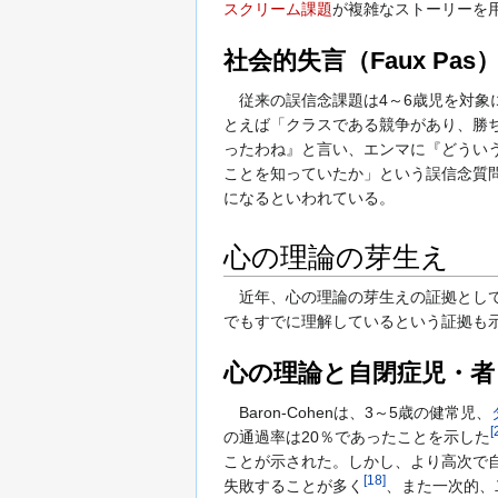
スクリーム課題
が複雑なストーリーを
社会的失言（Faux Pa
従来の誤信念課題は4～6歳児を対象
とえば「クラスである競争があり、勝
ったわね』と言い、エンマに『どうい
ことを知っていたか」という誤信念質問を聞
になるといわれている。
心の理論の芽生え
近年、心の理論の芽生えの証拠として
でもすでに理解しているという証拠も
心の理論と自閉症児・者
Baron-Cohenは、3～5歳の健常児、
[
の通過率は20％であったことを示した
ことが示された。しかし、より高次で
[
18
]
失敗することが多く
、また一次的、