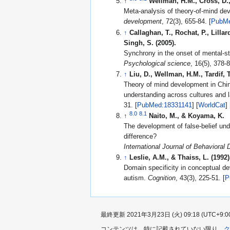
↑
Wellman, H.M., Cross, D.,
Meta-analysis of theory-of-mind dev
development
, 72(3), 655-84. [
PubMe
↑
Callaghan, T., Rochat, P., Lillard
Singh, S. (2005).
Synchrony in the onset of mental-st
Psychological science
↑
Liu, D., Wellman, H.M., Tardif, 
Theory of mind development in Chine
understanding across cultures and
31. [
PubMed:18331141
] [
WorldCat
8.0
8.1
↑
Naito, M., & Koyama, K.
The development of false-belief un
difference?
International Journal of Behavioral
↑
Leslie, A.M., & Thaiss, L. (1992)
Domain specificity in conceptual d
autism.
Cognition
, 43(3), 225-51. [
P
最終更新 2021年3月23日 (火) 09:18 (UTC+9:0
コンテンツは、特に記載されていない限り、
ク