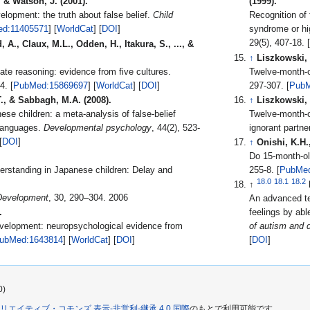
 & Watson, J. (2001).
(1999).
elopment: the truth about false belief.
Child
Recognition of 
d:11405571
] [
WorldCat
] [
DOI
]
syndrome or hi
29(5), 407-18. [
, A., Claux, M.L., Odden, H., Itakura, S., ..., &
↑
Liszkowski, 
ate reasoning: evidence from five cultures.
Twelve-month-ol
, 16(5), 378-84. [
PubMed:15869697
] [
WorldCat
] [
DOI
]
297-307. [
PubM
T., & Sabbagh, M.A. (2008).
↑
Liszkowski, 
se children: a meta-analysis of false-belief
Twelve-month-o
 languages.
Developmental psychology
, 44(2), 523-
ignorant partne
] [
DOI
]
↑
Onishi, K.H.
Do 15-month-ol
derstanding in Japanese children: Delay and
255-8. [
PubMed
18.0
18.1
18.2
↑
 Development
, 30, 290–304. 2006
An advanced tes
.
feelings by abl
evelopment: neuropsychological evidence from
of autism and 
ubMed:1643814
] [
WorldCat
] [
DOI
]
[
DOI
]
0)
リエイティブ・コモンズ 表示-非営利-継承 4.0 国際
のもとで利用可能です。