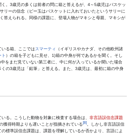
く。3歳児の多くは前者の問に箱と答えるが、4～5歳児はバスケッ
、サリーの信念（ビー玉はバスケットに入れておいたというサリーに
しく答えられる。同様の課題に、登場人物がマキシと母親、マキシが
ている箱、ここでは
スマーティ
（イギリスやカナダ、その他欧州諸
ート
）の箱を子どもに見せ、1)箱の中身が何であるかを聞く。そし
箱の中をまだ見ていない第三者に、中に何が入っているか聞いた場合
くの3歳児は「鉛筆」と答える。また、3歳児は、最初に箱の中身
ている。こうした動物を対象に検査する場合は、
非言語誤信念課題
[
8
]
の獲得時期よりも遅いことが指摘されている
。しかし非言語誤信
ての標準誤信念課題は、課題を理解しているか否かより、言語によ