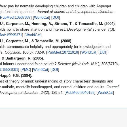
faux pas by normally developing children and children with Asperger
gh-functioning autism.
Journal of autism and developmental disorders
,
PubMed:10587887
] [
WorldCat
] [
DOI
]
U., Carpenter, M., Henning, A., Striano, T., & Tomasello, M. (2004).
ds point to share attention and interest.
Developmental science
, 7(3),
ed:15595371
] [
WorldCat
]
U., Carpenter, M., & Tomasello, M. (2008).
lds communicate helpfully and appropriately for knowledgeable and
rs.
Cognition
, 108(3), 732-9. [
PubMed:18721918
] [
WorldCat
] [
DOI
]
, & Baillargeon, R. (2005).
d infants understand false beliefs?
Science (New York, N.Y.)
, 308(5719),
:15821091
] [
PMC
] [
WorldCat
] [
DOI
]
Happé, F.G. (1994).
t of theory of mind: understanding of story characters' thoughts and
e autistic, mentally handicapped, and normal children and adults.
Journal
developmental disorders
, 24(2), 129-54. [
PubMed:8040158
] [
WorldCat
]