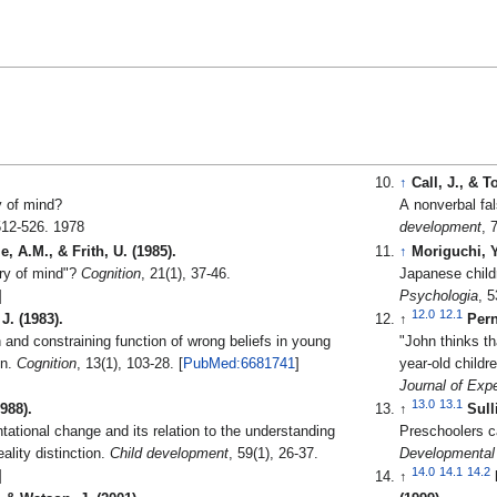
↑
Call, J., & T
 of mind?
A nonverbal fal
 512-526. 1978
development
, A.M., & Frith, U. (1985).
↑
Moriguchi, Y
ory of mind"?
Cognition
, 21(1), 37-46.
Japanese childre
]
Psychologia
, 
12.0
12.1
J. (1983).
↑
Pern
n and constraining function of wrong beliefs in young
"John thinks th
on.
Cognition
, 13(1), 103-28. [
PubMed:6681741
]
year-old childre
Journal of Exp
13.0
13.1
988).
↑
Sull
tational change and its relation to the understanding
Preschoolers ca
ality distinction.
Child development
, 59(1), 26-37.
Developmental
14.0
14.1
14.2
]
↑