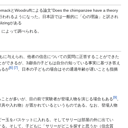
による論文”Does the chimpanzee have a theory
行われるようになった。日本語では一般的に「心の理論」と訳され
izingがある
 task）によって調べられる。
どもに与えられ、他者の信念についての質問に正答することができた
とができるが、3歳頃の子どもは自分の知っている事実に基づき答え
[
6
]
[
7
]
あるが
、日本の子どもの場合はその通過年齢が遅いことも指摘
[
9
]
ることが多いが、目の前で実験者が登場人物を演じる場合もある
。
家具や入れ物）が置かれているというものである。なお、登場人物
ー玉をバスケットに入れる。そしてサリーは部屋の外に出てい
する。そして、子どもに「サリーがどこを探すと思うか（信念質