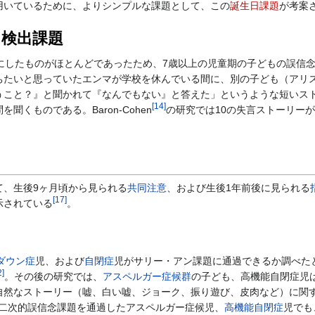
用いているために、よりシンプルな課題として、この
誕生日課題
が考案
s）検出課題
にしたものがほとんどであったため、7歳以上の児童期の子どもの誤信
ちたいと思っていたエンマが学校を休んでいる間に、別の子ども（アリ
うこと？』と聞かれて『なんでもない』と答えた」というような短いス
[
14
]
くものである。Baron-Cohen
の研究では10の失言ストーリー
、生後9ヶ月頃から見られる
共同注意
、および生後1年前後に見られる
[
17
]
示されている
。
ダウン症
児、および
自閉症
児がサリー・アン課題に通過できるか調べた
2
]
。その後の研究では、
アスペルガー症候群
の子ども、高機能自閉症児
自然なストーリー（嘘、白い嘘、ジョーク、振り遊び、皮肉など）に関
二次的誤信念課題を通過したアスペルガー症候児、
高機能自閉症
児でも