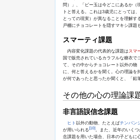
問）」、「ビー玉は今どこにあるか（
トと答える。これは3歳児にとっては
とっての現実）が異なることを理解す
戸棚にチョコレートを隠すマキシ課題
スマーティ課題
内容変化課題の代表的な課題は
スマ
国で販売されているカラフルな糖衣で
て、その中からチョコレート以外の物（
に、何と答えるかを聞く。心の理論を
が何であったと思ったか聞くと、「鉛
その他の心の理論課
非言語誤信念課題
ヒト
以外の動物、たとえば
チンパン
[
10
]
が用いられる
。また、近年のいくつ
念課題を用いた場合、日本の子どもに