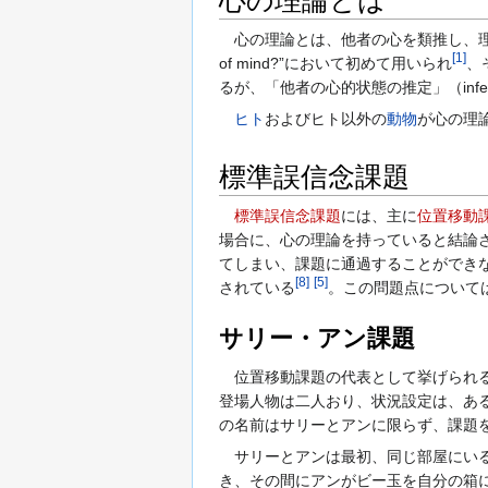
心の理論とは、他者の心を類推し、理解する能力で
[
1
]
of mind?”において初めて用いられ
、
るが、「他者の心的状態の推定」（inference
ヒト
およびヒト以外の
動物
が心の理
標準誤信念課題
標準誤信念課題
には、主に
位置移動
場合に、心の理論を持っていると結論
てしまい、課題に通過することができ
[
8
]
[
5
]
されている
。この問題点について
サリー・アン課題
位置移動課題の代表として挙げられ
登場人物は二人おり、状況設定は、あ
の名前はサリーとアンに限らず、課題
サリーとアンは最初、同じ部屋にいる
き、その間にアンがビー玉を自分の箱