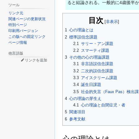
ると結論される。一般的に4歳後半
ツール
リンク元
目次
関連ページの更新状況
特別ページ
1
心の理論とは
印刷用バージョン
この版への固定リンク
2
標準誤信念課題
ページ情報
2.1
サリー・アン課題
2.2
スマーティ課題
他言語版
3
その他の心の理論課題
リンクを追加
3.1
非言語誤信念課題
3.2
二次的誤信念課題
3.3
アイスクリーム課題
3.4
誕生日課題
3.5
社会的失言（Faux Pas）検出
4
心の理論の芽生え
4.1
心の理論と自閉症児・者
5
関連項目
6
参考文献
心の理論とは