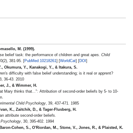
omasello, M. (1999).
se belief task: the performance of children and great apes.
Child
, 70(2), 381-95. [
PubMed:10218261
] [
WorldCat
] [
DOI
]
., Okumura, Y., Kanakogi, Y., & Itakura, S.
n's difficulty with false belief understanding; is it real or apprent?
53, 36-43. 2010
er, J., & Wimmer, H.
at Mary thinks that...": Attribution of second-order beliefs by 5- to 10-
n.
erimental Child Psychology
, 39, 437-471. 1985
ivan, K., Zaitchik, D., & Tager-Flusberg, H.
n attribute second-order beliefs.
 Psychology
, 30, 395-402. 1994
Baron-Cohen, S., O'Riordan, M., Stone, V., Jones, R., & Plaisted, K.