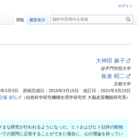
ログイン
検
閲覧
履歴表示
索
大神田 麻子
追手門学院大学
板倉 昭二
京都大学
年3月3日 原稿完成日：2016年3月15日 改訂日：2021年3月23日
定藤 規弘
（自然科学研究機構生理学研究所 大脳皮質機能研究系）
ざまな研究が行われるようになった。
ヒト
およびヒト以外の
動物
いての質問に正答することができた場合に、心の理論を持ってい