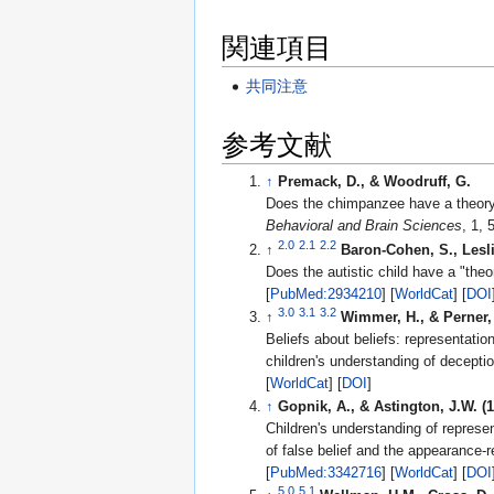
関連項目
共同注意
参考文献
↑
Premack, D., & Woodruff, G.
Does the chimpanzee have a theory
Behavioral and Brain Sciences
, 1,
2.0
2.1
2.2
↑
Baron-Cohen, S., Leslie
Does the autistic child have a "the
[
PubMed:2934210
] [
WorldCat
] [
DOI
3.0
3.1
3.2
↑
Wimmer, H., & Perner, 
Beliefs about beliefs: representatio
children's understanding of decepti
[
WorldCat
] [
DOI
]
↑
Gopnik, A., & Astington, J.W. (1
Children's understanding of represen
of false belief and the appearance-re
[
PubMed:3342716
] [
WorldCat
] [
DOI
5.0
5.1