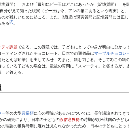
現実質問）」および「最初にビー玉はどこにあったか（記憶質問）」を聞
、自分が見て知った現実（ビー玉は今、アンの箱にあるという現実）と
るのが難しいために起こる。また、3歳児は現実質問と記憶質問には正
[
3
]
もある
。
ーティ課題
である。この課題では、子どもにとって中身が明白に分かっ
コーティングされたチョコレート。日本での類似品は
マーブルチョコレ
たとえば鉛筆）を出してみせ、2)また、箱を閉じる。そして3)この
持っている子どもの場合は、最後の質問に「スマーティ」と答えるが、多
筆」と答える。
題
ジー
等の大型
霊長類
に心の理論があるかについては、長年議論されてき
かの研究により、日本の子どもの
誤信念獲得
の時期が欧米諸国の子ども
心の理論の獲得時期に遅れは見られなかったため、日本の子どもにとっ