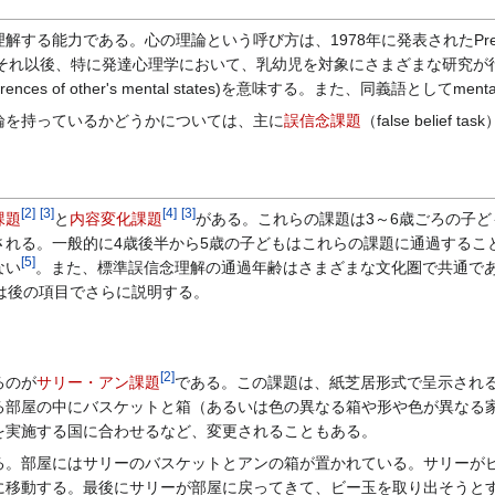
ある。心の理論という呼び方は、1978年に発表されたPremackとWoodruff
それ以後、特に発達心理学において、乳幼児を対象にさまざまな研究が
s of other's mental states)を意味する。また、同義語としてmental
論を持っているかどうかについては、主に
誤信念課題
（false belief
[
2
]
[
3
]
[
4
]
[
3
]
課題
と
内容変化課題
がある。これらの課題は3～6歳ごろの子
される。一般的に4歳後半から5歳の子どもはこれらの課題に通過するこ
[
5
]
ない
。また、標準誤信念理解の通過年齢はさまざまな文化圏で共通で
は後の項目でさらに説明する。
[
2
]
るのが
サリー・アン課題
である。この課題は、紙芝居形式で呈示され
る部屋の中にバスケットと箱（あるいは色の異なる箱や形や色が異なる
を実施する国に合わせるなど、変更されることもある。
。部屋にはサリーのバスケットとアンの箱が置かれている。サリーがビ
に移動する。最後にサリーが部屋に戻ってきて、ビー玉を取り出そうと