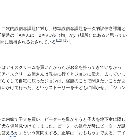
。二次的誤信念課題に対し、標準誤信念課題を一次的誤信念課題と
構造の「Aさんは、Bさんがx（物）がy（場所）にあると思ってい
[
12
]
[
13
]
の間に獲得されるとされている
。
はアイスクリームを買いたかったがお金を持ってきていなかっ
てアイスクリーム屋さんは教会に行くとジョンに伝え、去っていっ
ばらくして自宅に戻ったジョンは、宿題のことで聞きたいことがあ
追いかけて行った」というストーリーを子どもに聞かせ、「ジョン
に内緒で子犬を買い、ピーターを驚かそうと子犬を地下室に隠し
子犬を偶然見つけてしまった。ピーターの祖母が母にピーターが誕
と答えるか」という質問をする。正解は「おもちゃ」である。
アイ