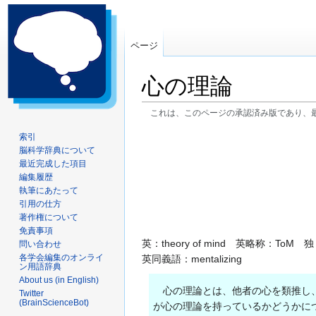
ページ
心の理論
これは、このページの承認済み版であり、
ナ
検
索引
脳科学辞典について
ビ
索
最近完成した項目
ゲ
に
編集履歴
ー
移
執筆にあたって
シ
動
引用の仕方
ョ
著作権について
ン
免責事項
英：theory of mind 英略称：ToM 独：Theo
問い合わせ
に
各学会編集のオンライ
英同義語：mentalizing
移
ン用語辞典
動
About us (in English)
心の理論とは、他者の心を類推し、
Twitter
(BrainScienceBot)
が心の理論を持っているかどうかに