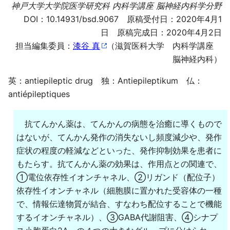
神戸大学大学院医学研究科 内科学講座 脳神経内科学分野
DOI：
10.14931/bsd.9067
原稿受付日：2020年4月1
日 原稿完成日：2020年4月2日
担当編集委員：
漆谷 真
（滋賀医科大学 内科学講座
脳神経内科）
英：antiepileptic drug 独：Antiepileptikum 仏：
antiépileptiques
抗てんかん薬は、てんかんの病態を治癒に導くもので
はないが、てんかん発作の消失ないし頻度減少や、発作
症状の程度の軽減などといった、発作抑制効果を患者に
もたらす。抗てんかん薬の効果は、作用点との関連で、
①電位依存性イオンチャネル、②リガンド（配位子）
依存性イオンチャネル（細胞膜に置かれた受容体の一種
で、情報伝達物質が結合、すなわち配位することで機能
するイオンチャネル）、③GABA代謝阻害、④シナプ