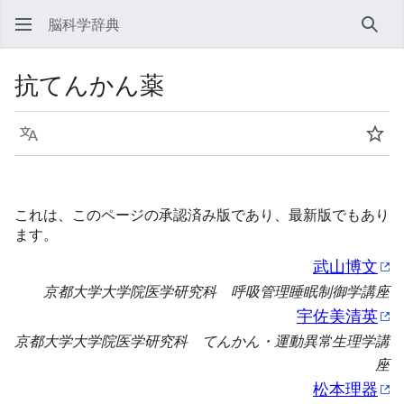
脳科学辞典
検索
抗てんかん薬
言語
ウォ
これは、このページの承認済み版であり、最新版でもあり
ます。
武山博文
京都大学大学院医学研究科 呼吸管理睡眠制御学講座
宇佐美清英
京都大学大学院医学研究科 てんかん・運動異常生理学講
座
松本理器