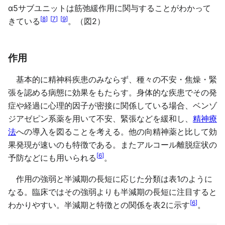
α5サブユニットは筋弛緩作用に関与することがわかって
[
8
]
[
7
]
[
9
]
きている
。（図2）
作用
基本的に精神科疾患のみならず、種々の不安・焦燥・緊
張を認める病態に効果をもたらす。身体的な疾患でその発
症や経過に心理的因子が密接に関係している場合、ベンゾ
ジアゼピン系薬を用いて不安、緊張などを緩和し、
精神療
法
への導入を図ることを考える。他の向精神薬と比して効
果発現が速いのも特徴である。またアルコール離脱症状の
[
6
]
予防などにも用いられる
。
作用の強弱と半減期の長短に応じた分類は表1のように
なる。臨床ではその強弱よりも半減期の長短に注目すると
[
6
]
わかりやすい。半減期と特徴との関係を表2に示す
。