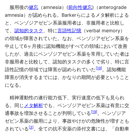
服用後の
健忘
（amnesia）(
前向性健忘
)（anterograde
amnesia）が認められる。Barkerらによるメタ解析による
と、ベンゾジアゼピン系薬服用者は、非服用者と比較し
て、
認知的タスク
、特に
言語性記憶
（verbal memory）
の領域が障害されていた。なお、ベンゾジアゼピン系薬を
中止して6ヶ月後に認知機能がすべての領域において改善
したが、過去にベンゾジアゼピン系薬を常用していた者は
非服用者と比較して、認知的タスクの多くで劣り、特に言
[
19
]
語性記憶の領域では障害が認められていた
。認知機能
障害が消失するまでには、かなりの期間が必要ということ
になる。
精神運動性の遂行能力低下、実行速度の低下も見られ
る。同じ
メタ解析
でも、ベンゾジアゼピン系薬は有意に交
[
19
]
通事故を増加させることが判明している
。ベンゾジア
ゼピン系薬の服用により、事故やけがの危険性が増すとも
[
3
]
されている
。全ての抗不安薬の添付文書には、「自動車