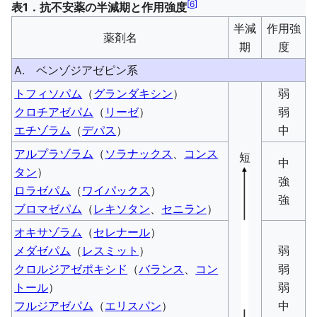
[
6
]
表1．抗不安薬の半減期と作用強度
半減
作用強
薬剤名
期
度
A. ベンゾジアゼピン系
トフィソパム
（
グランダキシン
）
弱
クロチアゼパム
（
リーゼ
）
弱
エチゾラム
（
デパス
）
中
アルプラゾラム
（
ソラナックス
、
コンス
短
中
タン
）
強
ロラゼパム
（
ワイパックス
）
強
ブロマゼパム
（
レキソタン
、
セニラン
）
オキサゾラム
（
セレナール
）
メダゼパム
（
レスミット
）
弱
クロルジアゼポキシド
（
バランス
、
コン
弱
トール
）
弱
フルジアゼパム
（
エリスパン
）
中