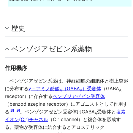
歴史
ベンゾジアゼピン系薬物
作用機序
ベンゾジアゼピン系薬は、神経細胞の細胞体と樹上突起
に分布する
γ－アミノ酪酸
（GABA
）受容体
（GABA
A
A
A
receptor）に存在する
ベンゾジアゼピン受容体
（benzodiazepine receptor）にアゴニストとして作用す
[
8
]
[
9
]
る
。ベンゾジアゼピン受容体はGABA
受容体と
塩素
A
-
-
イオン(Cl
)チャネル
（Cl
channel）と複合体を形成す
る。薬物が受容体に結合するとアロステリック