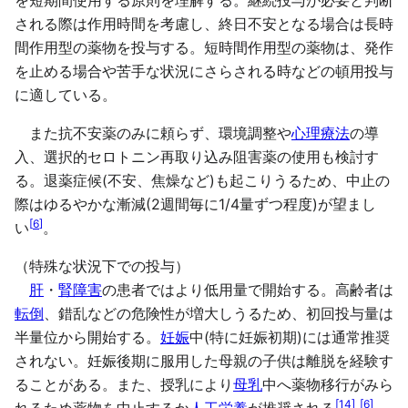
を短期間使用する原則を理解する。継続投与が必要と判断
される際は作用時間を考慮し、終日不安となる場合は長時
間作用型の薬物を投与する。短時間作用型の薬物は、発作
を止める場合や苦手な状況にさらされる時などの頓用投与
に適している。
また抗不安薬のみに頼らず、環境調整や
心理療法
の導
入、選択的セロトニン再取り込み阻害薬の使用も検討す
る。退薬症候(不安、焦燥など)も起こりうるため、中止の
際はゆるやかな漸減(2週間毎に1/4量ずつ程度)が望まし
[
6
]
い
。
（特殊な状況下での投与）
肝
・
腎障害
の患者ではより低用量で開始する。高齢者は
転倒
、錯乱などの危険性が増大しうるため、初回投与量は
半量位から開始する。
妊娠
中(特に妊娠初期)には通常推奨
されない。妊娠後期に服用した母親の子供は離脱を経験す
ることがある。また、授乳により
母乳
中へ薬物移行がみら
[
14
]
[
6
]