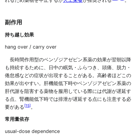
れるため薬物を中止するか
人工栄養
が推奨される
。
副作用
持ち越し効果
hang over / carry over
長時間作用型のベンゾジアゼピン系薬の効果が翌朝以降
も持続するために、日中の眠気・ふらつき、頭痛、脱力・
倦怠感などの症状が出現することがある。高齢者ほどこの
効果が出やすい。肝機能低下時やベンゾジアゼピン系薬の
肝代謝を阻害する薬物を服用している際には代謝が遅延す
る点、腎機能低下時では排泄が遅延する点にも注意する必
[
15
]
要がある
。
常用量依存
usual-dose dependence