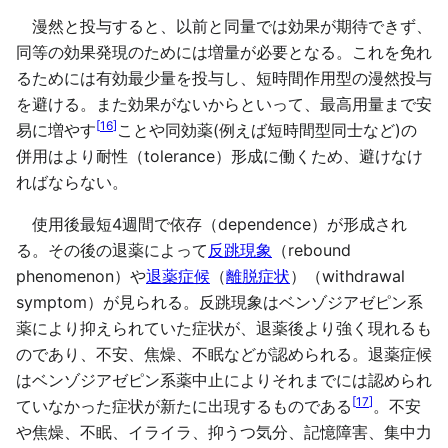
漫然と投与すると、以前と同量では効果が期待できず、
同等の効果発現のためには増量が必要となる。これを免れ
るためには有効最少量を投与し、短時間作用型の漫然投与
を避ける。また効果がないからといって、最高用量まで安
[
16
]
易に増やす
ことや同効薬(例えば短時間型同士など)の
併用はより耐性（tolerance）形成に働くため、避けなけ
ればならない。
使用後最短4週間で依存（dependence）が形成され
る。その後の退薬によって
反跳現象
（rebound
phenomenon）や
退薬症候
（
離脱症状
）（withdrawal
symptom）が見られる。反跳現象はベンゾジアゼピン系
薬により抑えられていた症状が、退薬後より強く現れるも
のであり、不安、焦燥、不眠などが認められる。退薬症候
はベンゾジアゼピン系薬中止によりそれまでには認められ
[
17
]
ていなかった症状が新たに出現するものである
。不安
や焦燥、不眠、イライラ、抑うつ気分、記憶障害、集中力