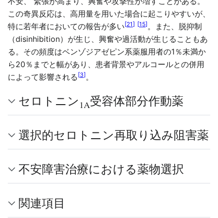
不安、 緊張が高まり、興奮や攻撃性が増すことがある。
この奇異反応は、高用量を用いた場合に起こりやすいが、
[
21
]
[
15
]
特に若年者においての報告が多い
。また、脱抑制
（disinhibition）が生じ、興奮や過活動が生じることもあ
る。その頻度はベンゾジアゼピン系薬服用者の1％未満か
ら20％までと幅があり、患者背景やアルコールとの併用
[
3
]
によって影響される
。
セロトニン
受容体部分作動薬
1A
選択的セロトニン再取り込み阻害薬
不安障害治療における薬物選択
関連項目