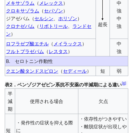
メキサゾラム
（
メレックス
）
中
クロキサゾラム
（
セパゾン
）
強
ジアゼパム（
セルシン
、
ホリゾン
）
中
超長
クロナゼパム
（
リボトリール
、
ランドセ
強
ン
）
ロフラゼプ酸エチル
（
メイラックス
）
中
フルトプラゼパム
（
レスタス
）
強
B. セロトニン作動性
クエン酸タンドスピロン
（
セディール
）
短
弱
[
6
]
表2．ベンゾジアゼピン系抗不安薬の半減期による違い
半
減
使用される場合
欠点
期
・依存性がつきやすい
・発作性の症状を抑える際
・離脱症状が出現しや
短
に