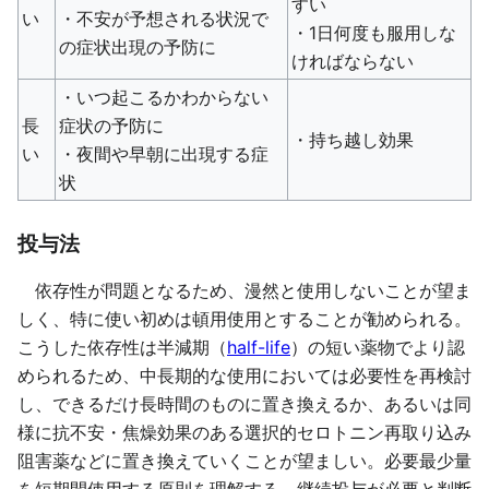
すい
い
・不安が予想される状況で
・1日何度も服用しな
の症状出現の予防に
ければならない
・いつ起こるかわからない
長
症状の予防に
・持ち越し効果
い
・夜間や早朝に出現する症
状
投与法
依存性が問題となるため、漫然と使用しないことが望ま
しく、特に使い初めは頓用使用とすることが勧められる。
こうした依存性は半減期（
half-life
）の短い薬物でより認
められるため、中長期的な使用においては必要性を再検討
し、できるだけ長時間のものに置き換えるか、あるいは同
様に抗不安・焦燥効果のある選択的セロトニン再取り込み
阻害薬などに置き換えていくことが望ましい。必要最少量