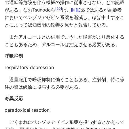
の運転等危険を伴う機械の操作に従事させない」との記載
[
20
]
がある。なおTsunodaら
は、
睡眠
薬ではあるが高齢者
においてベンゾジアゼピン系薬を漸減し、ほぼ中止するこ
とによって認知機能の改善を見たと報告している。
またアルコールとの併用でこうした障害がより悪化する
こともあるため、アルコールは控えさせる必要がある。
呼吸抑制
respiratory depression
過量服用で呼吸抑制に働くこともある。注射剤、特に静
注の際は緩徐に投与する必要がある。
奇異反応
paradoxical reaction
ごくまれにベンゾジアゼピン系薬を投与するとかえって