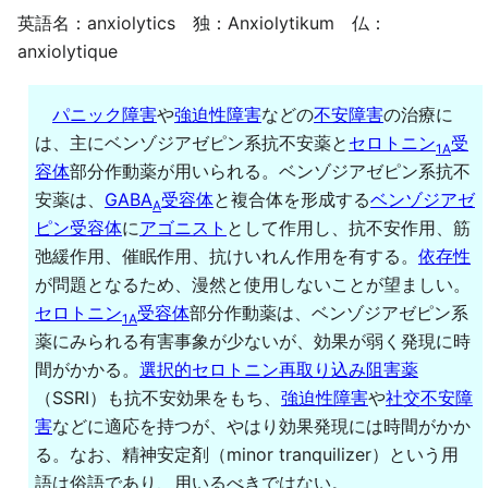
英語名：anxiolytics 独：Anxiolytikum 仏：
anxiolytique
パニック障害
や
強迫性障害
などの
不安障害
の治療に
は、主にベンゾジアゼピン系抗不安薬と
セロトニン
受
1A
容体
部分作動薬が用いられる。ベンゾジアゼピン系抗不
安薬は、
GABA
受容体
と複合体を形成する
ベンゾジアゼ
A
ピン受容体
に
アゴニスト
として作用し、抗不安作用、筋
弛緩作用、催眠作用、抗けいれん作用を有する。
依存性
が問題となるため、漫然と使用しないことが望ましい。
セロトニン
受容体
部分作動薬は、ベンゾジアゼピン系
1A
薬にみられる有害事象が少ないが、効果が弱く発現に時
間がかかる。
選択的セロトニン再取り込み阻害薬
（SSRI）も抗不安効果をもち、
強迫性障害
や
社交不安障
害
などに適応を持つが、やはり効果発現には時間がかか
る。なお、精神安定剤（minor tranquilizer）という用
語は俗語であり、用いるべきではない。