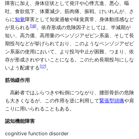
障害に加え、身体症状として発汗や心悸亢進、悪心、嘔
吐、食欲低下、体重減少、筋肉痛、振戦、けいれんが、さ
らに
知覚
障害として知覚過敏や味覚異常、身体動揺感など
[
18
]
が見られる
。依存形成の危険因子としては、半減期が
短い、高力価、高用量のベンゾジアゼピン系薬、そして長
期投与などが挙げられており、このようなベンゾジアゼピ
ン系薬の使用において、より投与中止が困難、つまり、依
存が形成されやすいことになる。このため長期投与にしな
[
17
]
いよう配慮する
。
筋弛緩作用
高齢者ではふらつきや転倒につながり、腰部骨折の危険
も大きくなるが、この作用を逆に利用して
緊張型頭痛
や肩
こりに用いられることもある。
認知機能障害
cognitive function disorder