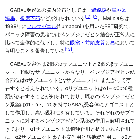
GABA
受容体の脳内分布としては、
縫線核
や
扁桃体
、
A
[
12
]
[
9
]
海馬
、
視床下部
などが知られている
。Maliziaらは
1998年に
フルマゼニル
(flumazenil)を用いたPET研究で、
パニック障害の患者ではベンゾジアゼピン結合が正常人に
比べて全体的に低下し、特に
眼窩・前頭皮質
と
島
において
[
13
]
著明なことを報告している
。
GABA
受容体は2個のαサブユニットと2個のβサブユニ
A
ット、1個のγサブユニットからなり、ベンゾジアゼピン結
合部位はαサブユニットとγサブユニットにまたがって存
在すると考えられている。αサブユニットはα1～α6の6種
類が存在することが知られており、既存のベンゾジアゼピ
ン系薬はα1～α3、α5を持つGABA
受容体にアゴニストと
A
して作用し、高い親和性を有している。それぞれのサブユ
ニットに対するベンゾジアゼピン系薬の作用も解明されて
きており、α1サブユニットは鎮静作用と抗けいれん作用
に、α2サブユニットは抗不安作用と筋弛緩作用に、α3と