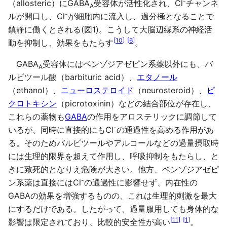
-
（allosteric）にGABA
受容体が活性化され、Cl
チャンネ
A
-
ルが開口し、Cl
が細胞内に流入し、過分極となることで
鎮静に働くとされる(図1)。こうして大脳辺縁系の神経活
[
10
]
[
6
]
動を抑制し、効果をもたらす
。
GABA
受容体にはベンゾジアゼピン系薬以外にも、バ
A
ルビツール酸（barbituric acid）、
エタノール
（ethanol）、
ニューロステロイド
（neurosteroid）、
ピ
クロトキシン
（picrotoxinin）などの結合部位が存在し、
これらの薬物も
GABA
の作用をアロステリックに調節して
-
いるが、同時に直接的にもCl
の通過性を高める作用があ
る。そのためバルビツールやアルコールなどの過量摂取時
には生理的限界を超えて作用し、呼吸抑制をもたらし、と
きに致死的となりえ危険が大きい。他方、ベンゾジアゼピ
-
ン系薬は直接にはCl
の通過性に影響せず、内在性の
GABAの効果を増強するものの、これは生理的刺激を最大
にするだけである。したがって、過量服用しても身体的な
[
11
]
[
1
]
影響は限定されており、比較的安全性が高い
。