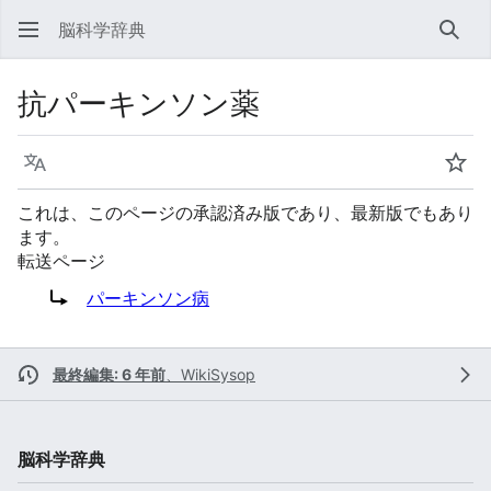
脳科学辞典
検索
抗パーキンソン薬
言語
ウォ
これは、このページの承認済み版であり、最新版でもあり
ます。
転送ページ
転送先:
パーキンソン病
最終編集: 6 年前
、
WikiSysop
脳科学辞典