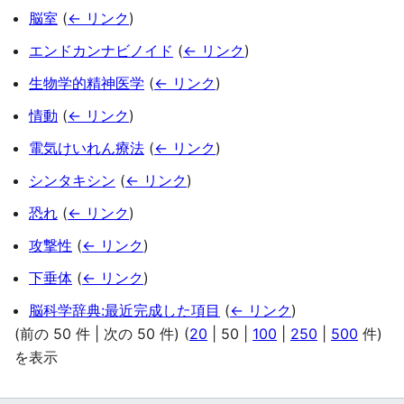
脳室
(
← リンク
)
エンドカンナビノイド
(
← リンク
)
生物学的精神医学
(
← リンク
)
情動
(
← リンク
)
電気けいれん療法
(
← リンク
)
シンタキシン
(
← リンク
)
恐れ
(
← リンク
)
攻撃性
(
← リンク
)
下垂体
(
← リンク
)
脳科学辞典:最近完成した項目
(
← リンク
)
(
前の 50 件
|
次の 50 件
) (
20
|
50
|
100
|
250
|
500
件)
を表示