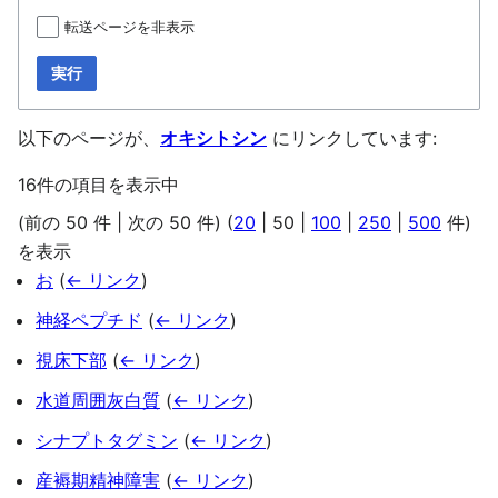
転送ページを非表示
実行
以下のページが、
オキシトシン
にリンクしています:
16件の項目を表示中
(
前の 50 件
|
次の 50 件
) (
20
|
50
|
100
|
250
|
500
件)
を表示
お
(
← リンク
)
神経ペプチド
(
← リンク
)
視床下部
(
← リンク
)
水道周囲灰白質
(
← リンク
)
シナプトタグミン
(
← リンク
)
産褥期精神障害
(
← リンク
)