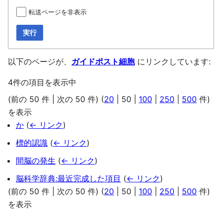
転送ページを非表示
実行
以下のページが、
ガイドポスト細胞
にリンクしています:
4件の項目を表示中
(
前の 50 件
|
次の 50 件
) (
20
|
50
|
100
|
250
|
500
件)
を表示
か
(
← リンク
)
標的認識
(
← リンク
)
間脳の発生
(
← リンク
)
脳科学辞典:最近完成した項目
(
← リンク
)
(
前の 50 件
|
次の 50 件
) (
20
|
50
|
100
|
250
|
500
件)
を表示