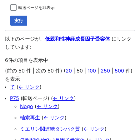
転送ページを非表示
実行
以下のページが、
低親和性神経成長因子受容体
にリンク
しています:
6件の項目を表示中
(
前の 50 件
|
次の 50 件
) (
20
|
50
|
100
|
250
|
500
件)
を表示
て
(
← リンク
)
P75
(転送ページ)
(
← リンク
)
Nogo
(
← リンク
)
軸索再生
(
← リンク
)
ミエリン関連糖タンパク質
(
← リンク
)