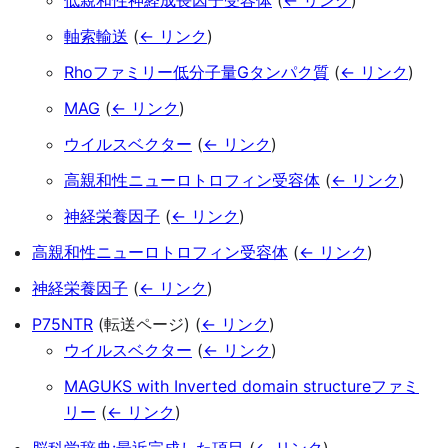
低親和性神経成長因子受容体
(
← リンク
)
軸索輸送
(
← リンク
)
Rhoファミリー低分子量Gタンパク質
(
← リンク
)
MAG
(
← リンク
)
ウイルスベクター
(
← リンク
)
高親和性ニューロトロフィン受容体
(
← リンク
)
神経栄養因子
(
← リンク
)
高親和性ニューロトロフィン受容体
(
← リンク
)
神経栄養因子
(
← リンク
)
P75NTR
(転送ページ)
(
← リンク
)
ウイルスベクター
(
← リンク
)
MAGUKS with Inverted domain structureファミ
リー
(
← リンク
)