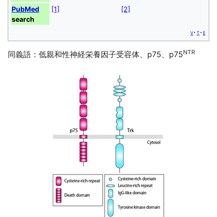
PubMed
[1]
[2]
search
v
t
e
NTR
同義語：低親和性神経栄養因子受容体、p75、p75