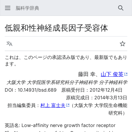
脳科学辞典
検索
低親和性神経成長因子受容体
言語
ウォ
これは、このページの承認済み版であり、最新版でもあり
ます。
藤田 幸、
山下 俊英
大阪大学 大学院医学系研究科分子神経科学 分子神経科学
DOI：
10.14931/bsd.689
原稿受付日：2012年12月4日
原稿完成日：2014年3月13日
担当編集委員：
村上 富士夫
（大阪大学 大学院生命機能
研究科）
英語名: Low-affinity nerve growth factor receptor