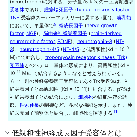
(neurotrophin)に対する、分子量75 kDaの一回膜貫通型
受容体
であり、
腫瘍壊死因子
(
tumour necrosis factor
,
TNF
)受容体スーパーファミリーに属する (図1)。
哺乳類
において、単量体で
神経成長因子
(
nerve growth
factor
,
NGF
)、
脳由来神経栄養因子
(
brain-derived
neurotrophic factor
,
BDNF
)、
neurotrophin-3
(
NT-
-9
3
)、
neurotrophin-4/5
(
NT-4/5
)と低親和性(Kd = 10
M)にて結合し、
tropomyosin receptor kinases (Trk)
受容体
とのヘテロ二量体の形成により、高親和性(Kd =
-11
10
M)にて結合するようになると考えられている。一
方で、別の神経栄養因子受容体であるTrk受容体は、神
経栄養因子と高親和性 (Kd = 10-11)に結合する。p75は
神経栄養因子との結合により、
細胞死
や細胞生存の調
節、
軸索伸長
の制御など、多彩な機能を示す。また、神
[
1
]
経栄養因子前駆体と結合し、細胞死を誘導する
。
低親和性神経成長因子受容体とは