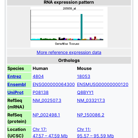
RNA expression pattern
More reference expression data
Orthologs
Species
Human
Mouse
Entrez
4804
18053
Ensembl
ENSG00000064300
ENSMUSG00000000120
UniProt
P08138
Q8BYY1
RefSeq
NM_002507.3
NM_033217.3
(mRNA)
RefSeq
NP_002498.1
NP_150086.2
(protein)
Location
Chr 17:
Chr 11:
(UCSC)
47.57 – 47.59 Mb
95.57 – 95.59 Mb