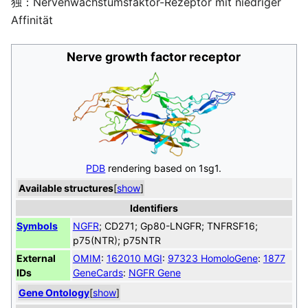
独：Nervenwachstumsfaktor-Rezeptor mit niedriger
Affinität
Nerve growth factor receptor
PDB
rendering based on 1sg1.
Available structures
[
show
]
Identifiers
Symbols
NGFR
; CD271; Gp80-LNGFR; TNFRSF16;
p75(NTR); p75NTR
External
OMIM
:
162010
MGI
:
97323
HomoloGene
:
1877
IDs
GeneCards
:
NGFR Gene
Gene Ontology
[
show
]