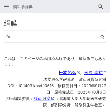
脳科学辞典
検索
網膜
言語
ウォ
これは、このページの承認済み版であり、最新版でもあり
ます。
松本彰弘
、
米原 圭祐
国立遺伝学研究所 遺伝形質研究系
DOI：
10.14931/bsd.10516
原稿受付日：2023年9月27
日 原稿完成日：2023年10月6日
担当編集委員：
渡辺 雅彦
（北海道大学大学院医学研究
院 解剖学分野 解剖発生学教室）