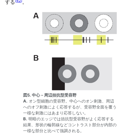
[
42
]
する
。
図5. 中心－周辺拮抗型受容野
A.
オン型細胞の受容野。中心へのオン刺激、周辺
へのオフ刺激によく応答するが、受容野全面を覆う
一様な刺激にはあまり応答しない。
B.
明暗のエッジでは拮抗型受容野がよく応答する
結果、形状の輪郭線などコントラスト部分が内部の
一様な部分と比べて強調される。