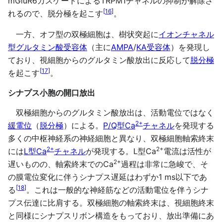
mGluR6カスケードによるTRPM1チャネルの抑制が解除さ
[
16
]
れるので、脱分極を起こす
。
一方、オフ型の双極細胞は、樹状突起に
イオンチャネル
型グルタミン酸受容体
（主に
AMPA
/
KA受容体
）を発現し
ており、視細胞からのグルタミン酸放出に反応して
脱分極
[
17
]
を起こす
。
シナプス小胞の開口放出
双極細胞からのグルタミン酸放出は、活動電位ではなく
2+
緩電位
（
脱分極
）による。
P/Q型Ca
チャネル
を発現する
多くの中枢神経系の神経細胞と異なり、双極細胞軸索終末
2+
2+
には
L型Ca
チャネル
が発現する。L型Ca
電流は活性が
2+
遅いものの、軸索終末でのCa
過程は非常に急峻で、そ
の膜電位変化に伴うシナプス遅延はわずか1 ms以下であ
[
18
]
る
。これは一般的な神経筋などの活動電位を伴うシナ
プス伝達に比肩する。双極細胞の軸索終末は、視細胞終末
と同様にシナプスリボン構造をもっており、放出準備にあ