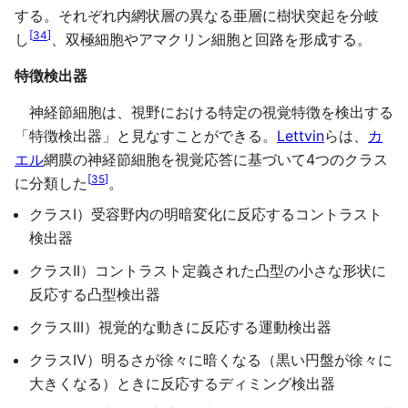
する。それぞれ内網状層の異なる亜層に樹状突起を分岐
[
34
]
し
、双極細胞やアマクリン細胞と回路を形成する。
特徴検出器
神経節細胞は、視野における特定の視覚特徴を検出する
「特徴検出器」と見なすことができる。
Lettvin
らは、
カ
エル
網膜の神経節細胞を視覚応答に基づいて4つのクラス
[
35
]
に分類した
。
クラスI）受容野内の明暗変化に反応するコントラスト
検出器
クラスII）コントラスト定義された凸型の小さな形状に
反応する凸型検出器
クラスIII）視覚的な動きに反応する運動検出器
クラスIV）明るさが徐々に暗くなる（黒い円盤が徐々に
大きくなる）ときに反応するディミング検出器