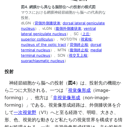
図4. 網膜から異なる脳部位への投射の模式図
マウスにおける網膜神経節細胞から脳への代表的な
投射。
dLGN（
背側外側膝状体
;
dorsal lateral geniculate
nucleus
）、vLGN（
腹側外側膝状体
;
ventral
lateral geniculate nucleus
）、SC（
上丘
;
superior colliculus
）、NOT/DTN（
視索核
;
nucleus of the optic tract
/
背側終止核
;
dorsal
terminal nucleus
）、MTN（
腹側終止核
;
medial
terminal nucleus
）、SCN（
視交叉上核
;
suprachiasmatic nucleus
）
投射
神経節細胞から脳への投射（
図4
）は、投射先の機能か
ら二つに大別される。一つは「
視覚像形成
（image-
forming）」、他方は「
非視覚像形成
（non-image-
forming）」である。視覚像形成経路は、外側膝状体を介
して
一次視覚野
（V1）へと至る経路で、明暗、大きさ、
形、色、視覚的な動きなど私たちの視覚世界を構成する情