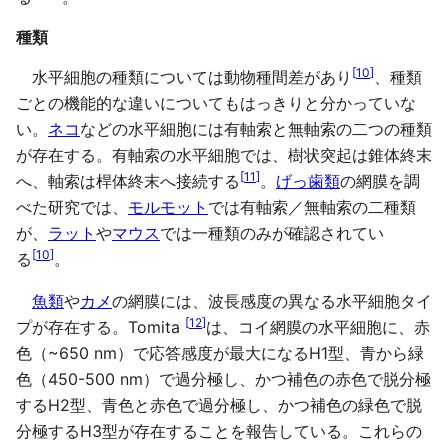
種類
[
10
]
水平細胞の種類については動物種間差があり
、種類
ごとの機能的な違いについてもはっきりと分かっていな
い。
ネコ
などの水平細胞には有軸索と無軸索の二つの種類
が存在する。有軸索の水平細胞では、樹状突起は錐体終末
[
11
]
へ、軸索は桿体終末へ接続する
。
げっ歯類
の網膜を調
べた研究では、
モルモット
では有軸索／無軸索の二種類
が、
ラット
や
マウス
では一種類のみが確認されてい
[
10
]
る
。
魚類
や
カメ
の網膜には、波長感度の異なる水平細胞タイ
[
12
]
プが存在する。Tomita
は、コイ網膜の水平細胞に、赤
色（~650 nm）で応答感度が最大になるH1型、青から緑
色（450-500 nm）で過分極し、かつ補色の赤色で脱分極
するH2型、青色と赤色で過分極し、かつ補色の緑色で脱
分極するH3型が存在することを報告している。これらの