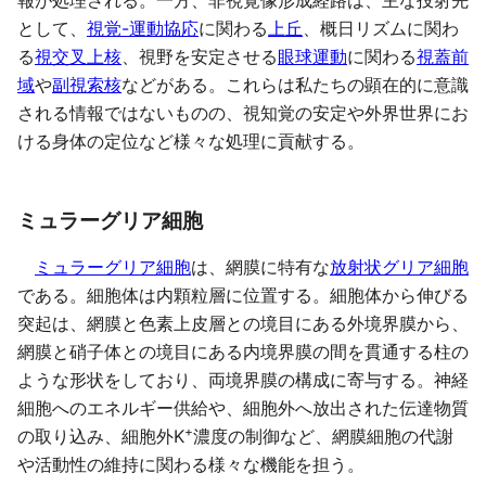
報が処理される。一方、非視覚像形成経路は、主な投射先
として、
視覚-運動協応
に関わる
上丘
、概日リズムに関わ
る
視交叉上核
、視野を安定させる
眼球運動
に関わる
視蓋前
域
や
副視索核
などがある。これらは私たちの顕在的に意識
される情報ではないものの、視知覚の安定や外界世界にお
ける身体の定位など様々な処理に貢献する。
ミュラーグリア細胞
ミュラーグリア細胞
は、網膜に特有な
放射状グリア細胞
である。細胞体は内顆粒層に位置する。細胞体から伸びる
突起は、網膜と色素上皮層との境目にある外境界膜から、
網膜と硝子体との境目にある内境界膜の間を貫通する柱の
ような形状をしており、両境界膜の構成に寄与する。神経
細胞へのエネルギー供給や、細胞外へ放出された伝達物質
+
の取り込み、細胞外K
濃度の制御など、網膜細胞の代謝
や活動性の維持に関わる様々な機能を担う。