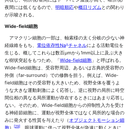
夜間には低くなるので、
明暗順応
や
概日リズム
との関わり
が示唆される。
Wide-field細胞
アマクリン細胞の一部は、軸索様の太く分岐の少ない神
+
経線維をもち、
電位依存性Na
チャネル
による活動電位を
生じる。概してこれらは数百µmから1mm以上に及ぶ大き
な樹状突起をもつため、「
Wide-field細胞
」と呼ばれる。
Wide-field細胞は、受容野周辺、あるいは古典的受容野の
外側（far-surround）での修飾を担う。例えば、Wide-
field細胞はその受容野も大きいため、視野全体を覆うよ
うな大きな運動刺激によく応答し、逆に視野の局所に時空
間位相の異なる局所運動が存在するときにはあまり応答し
ない。そのため、Wide-field細胞からの抑制性入力を受け
る神経節細胞に、運動が視野全体ではなく局所的な場合の
みに発火する性質を与えたり（
オブジェクトモーション細
[
29
]
胞
）
、眼球運動に伴って視野全体が急速に動くときに