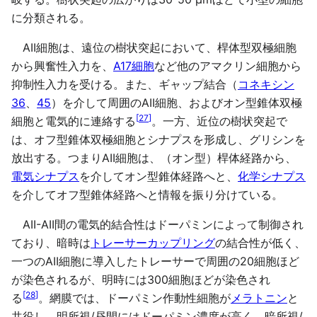
に分類される。
AII細胞は、遠位の樹状突起において、桿体型双極細胞
から興奮性入力を、
A17細胞
など他のアマクリン細胞から
抑制性入力を受ける。また、ギャップ結合（
コネキシン
36
、
45
）を介して周囲のAII細胞、およびオン型錐体双極
[
27
]
細胞と電気的に連絡する
。一方、近位の樹状突起で
は、オフ型錐体双極細胞とシナプスを形成し、グリシンを
放出する。つまりAII細胞は、（オン型）桿体経路から、
電気シナプス
を介してオン型錐体経路へと、
化学シナプス
を介してオフ型錐体経路へと情報を振り分けている。
AII-AII間の電気的結合性はドーパミンによって制御され
ており、暗時は
トレーサーカップリング
の結合性が低く、
一つのAII細胞に導入したトレーサーで周囲の20細胞ほど
が染色されるが、明時には300細胞ほどが染色され
[
28
]
る
。網膜では、ドーパミン作動性細胞が
メラトニン
と
共役し、明所視/昼間にはドーパミン濃度が高く、暗所視/