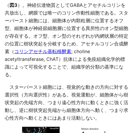
（
図3
）。神経伝達物質としてGABAとアセチルコリンを
共放出し、網膜では唯一のコリン作動性細胞である。スタ
ーバースト細胞には、細胞体が内顆粒層に位置するオフ
型、細胞体が神経節細胞層に位置する異所性のオン型細胞
が存在する。オフ型、オン型のそれぞれが内網状層の特定
の位置に樹状突起を分岐するため、アセチルコリン合成酵
素（
コリンアセチル基転移酵素
; choline
acetyltransferase, ChAT）抗体による免疫組織化学的標
識によって可視化することで、組織学的分類の基準にな
る。
スターバースト細胞には、視覚的な動きの方向に対する
選択性（方向選択性）がある。視覚運動が、細胞体から樹
状突起の先端方向、つまり遠心性方向に動くときに強く活
動し、逆に樹状突起先端から細胞体方向へ動く、つまり求
心性方向へ動くときにはあまり活動しない。