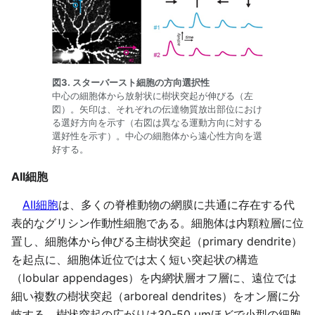
図3. スターバースト細胞の方向選択性
中心の細胞体から放射状に樹状突起が伸びる（左
図）。矢印は、それぞれの伝達物質放出部位におけ
る選好方向を示す（右図は異なる運動方向に対する
選好性を示す）。中心の細胞体から遠心性方向を選
好する。
AII細胞
AII細胞
は、多くの脊椎動物の網膜に共通に存在する代
表的なグリシン作動性細胞である。細胞体は内顆粒層に位
置し、細胞体から伸びる主樹状突起（primary dendrite）
を起点に、細胞体近位では太く短い突起状の構造
（lobular appendages）を内網状層オフ層に、遠位では
細い複数の樹状突起（arboreal dendrites）をオン層に分
岐する。樹状突起の広がりは30-50 µmほどで小型の細胞