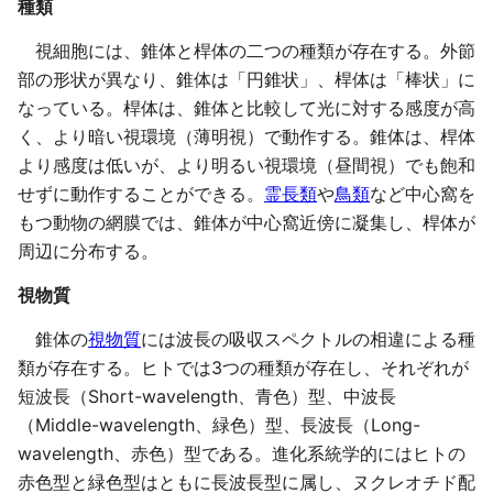
種類
視細胞には、錐体と桿体の二つの種類が存在する。外節
部の形状が異なり、錐体は「円錐状」、桿体は「棒状」に
なっている。桿体は、錐体と比較して光に対する感度が高
く、より暗い視環境（薄明視）で動作する。錐体は、桿体
より感度は低いが、より明るい視環境（昼間視）でも飽和
せずに動作することができる。
霊長類
や
鳥類
など中心窩を
もつ動物の網膜では、錐体が中心窩近傍に凝集し、桿体が
周辺に分布する。
視物質
錐体の
視物質
には波長の吸収スペクトルの相違による種
類が存在する。ヒトでは3つの種類が存在し、それぞれが
短波長（Short-wavelength、青色）型、中波長
（Middle-wavelength、緑色）型、長波長（Long-
wavelength、赤色）型である。進化系統学的にはヒトの
赤色型と緑色型はともに長波長型に属し、ヌクレオチド配