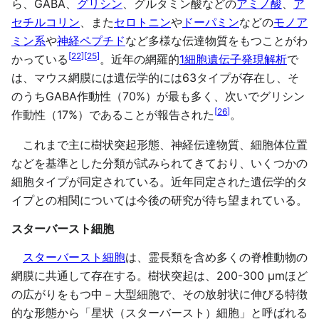
ら、GABA、
グリシン
、グルタミン酸などの
アミノ酸
、
ア
セチルコリン
、また
セロトニン
や
ドーパミン
などの
モノア
ミン系
や
神経ペプチド
など多様な伝達物質をもつことがわ
[
22
]
[
25
]
かっている
。近年の網羅的
1細胞遺伝子発現解析
で
は、マウス網膜には遺伝学的には63タイプが存在し、そ
のうちGABA作動性（70%）が最も多く、次いでグリシン
[
26
]
作動性（17%）であることが報告された
。
これまで主に樹状突起形態、神経伝達物質、細胞体位置
などを基準とした分類が試みられてきており、いくつかの
細胞タイプが同定されている。近年同定された遺伝学的タ
イプとの相関については今後の研究が待ち望まれている。
スターバースト細胞
スターバースト細胞
は、霊長類を含め多くの脊椎動物の
網膜に共通して存在する。樹状突起は、200-300 µmほど
の広がりをもつ中－大型細胞で、その放射状に伸びる特徴
的な形態から「星状（スターバースト）細胞」と呼ばれる