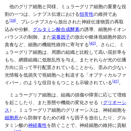
他のグリア細胞と同様、ミュラーグリア細胞の重要な役
割の一つは、シナプス伝達における
恒常性
の維持であ
[
39
]
る
。プレシナプスから放出された神経伝達物質の再取
込みや分解、
グルタミン酸合成酵素
の誘導、細胞外イオン
バランスの制御、また
栄養因子
の放出や錐体視細胞外節の
[
40
]
貪食など、細胞の機能性維持に寄与する
。さらに、ミ
ュラーグリア細胞は、周囲の組織と比較して高い屈折率を
もち、網膜組織に低散乱性を与え、またそれらが光の伝播
方向に沿って平行配置されていることから、歪みの少ない
光情報を低損失で視細胞へと転送する「オプティカルファ
[
41
]
イバー」のような役目をもつことも示唆されている
。
ミュラーグリア細胞は、組織の損傷や障害に応じて増殖
を起こしたり、また形態や機能の変化させる（
グリオーシ
ス
）。ミュラーグリア細胞のグリオーシスは、神経細胞を
細胞死
から防御するための様々な因子を放出したり、グル
タミン酸の
神経毒性
を防ぐことで、神経細胞の維持に貢献