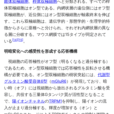
錐体双極細胞
、
桿体双極細胞
へと分類される。すべての桿
体双極細胞はオン型である。内網状層の遠位側にはオフ型
双極細胞が、近位側にはオン型双極細胞が軸索終末を伸ば
す。これら双極細胞は、遺伝学的・形態学的・生理学的特
徴からさらに亜種へと分けられ、それぞれ内網状層の異な
る層に分岐する。マウス網膜では15タイプが同定されて
[
14
]
[
15
]
いる
。
明暗変化への感受性を形成する応答機構
視細胞の応答極性がオフ型（明るくなると過分極する）
であるため、オン型双極細胞では応答極性を反転させる機
構が必要である。オン型双極細胞の樹状突起には、
代謝型
グルタミン酸受容体6型
（
mGluR6
）が発現しており、暗
い時（オフ）には視細胞から放出されるグルタミン酸を受
容し、共役する三量体Gタンパク質が活性型となること
で、
陽イオンチャネル
の
TRPM1
を抑制し、陽イオンの流
入が止まり過分極する。輝度が増加する（オン）と