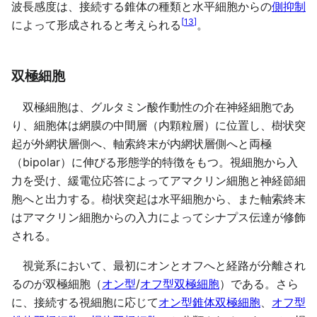
波長感度は、接続する錐体の種類と水平細胞からの
側抑制
[
13
]
によって形成されると考えられる
。
双極細胞
双極細胞は、グルタミン酸作動性の介在神経細胞であ
り、細胞体は網膜の中間層（内顆粒層）に位置し、樹状突
起が外網状層側へ、軸索終末が内網状層側へと両極
（bipolar）に伸びる形態学的特徴をもつ。視細胞から入
力を受け、緩電位応答によってアマクリン細胞と神経節細
胞へと出力する。樹状突起は水平細胞から、また軸索終末
はアマクリン細胞からの入力によってシナプス伝達が修飾
される。
視覚系において、最初にオンとオフへと経路が分離され
るのが双極細胞（
オン型
/
オフ型双極細胞
）である。さら
に、接続する視細胞に応じて
オン型錐体双極細胞
、
オフ型