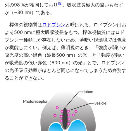
[
5
]
列の98 %が相同しており
、吸収波長極大の違いもわず
か（~30 nm）である。
桿体の視物質は
ロドプシン
と呼ばれる。ロドプシンはお
よそ500 nmに極大吸収波長をもつ。桿体視物質にはロド
プシン一種類しか存在しないため、薄暗い視環境では色覚
が機能しにくい。例えば、薄明視のとき、「強度が弱いが
吸光度の高い緑色（波長500 nm）の光」と「強度が強い
が吸光度の低い赤色（600 nm）の光」とで、ロドプシン
の光子吸収効率がほとんど同じになってしまうため弁別す
ることができない。