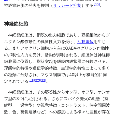
[
30
]
神経節細胞の発火を抑制（
サッカード抑制
）する
。
神経節細胞
神経節細胞は、網膜の出力細胞であり、双極細胞からグ
ルタミン酸作動性の興奮性入力を受け、
活動電位
を生じ
る。またアマクリン細胞から主にGABAやグリシン作動性
の抑制性入力を受け、活動が抑制される。細胞体は神経節
細胞層に位置し、樹状突起を網膜内網状層に分岐させる。
形態学的特徴や遺伝学的特徴、生理学的特性によって多く
の種類に分類され、マウス網膜では40以上が機能的に同
[
31
]
[
32
]
[
33
]
定されている
。
神経節細胞は、その応答性からオン型、オフ型、オンオ
フ型の3つに大別される。さらにスパイク発火の動態（持
続型、一過性型）や視覚特徴（コントラスト、時空間周波
数、色、視覚運動など）への感度による様々な亜種が存在