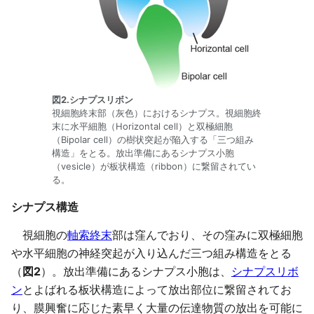
図2.シナプスリボン
視細胞終末部（灰色）におけるシナプス。視細胞終
末に水平細胞（Horizontal cell）と双極細胞
（Bipolar cell）の樹状突起が陥入する「三つ組み
構造」をとる。放出準備にあるシナプス小胞
（vesicle）が板状構造（ribbon）に繋留されてい
る。
シナプス構造
視細胞の
軸索終末
部は窪んでおり、その窪みに双極細胞
や水平細胞の神経突起が入り込んだ三つ組み構造をとる
（
図2
）。放出準備にあるシナプス小胞は、
シナプスリボ
ン
とよばれる板状構造によって放出部位に繋留されてお
り、膜興奮に応じた素早く大量の伝達物質の放出を可能に