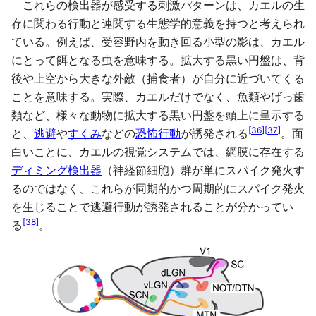
これらの検出器が感受する刺激パターンは、カエルの生
存に関わる行動と連関する生態学的意義を持つと考えられ
ている。例えば、受容野内を動き回る小型の影は、カエル
にとって餌となる虫を意味する。拡大する黒い円盤は、背
後や上空から大きな外敵（捕食者）が自分に近づいてくる
ことを意味する。実際、カエルだけでなく、魚類やげっ歯
類など、様々な動物に拡大する黒い円盤を頭上に呈示する
[
36
]
[
37
]
と、
逃避
や
すくみ
などの
恐怖行動
が誘発される
。面
白いことに、カエルの視覚システムでは、網膜に存在する
ディミング検出器
（神経節細胞）群が単にスパイク発火す
るのではなく、これらが同期的かつ周期的にスパイク発火
を生じることで逃避行動が誘発されることが分かってい
[
38
]
る
。