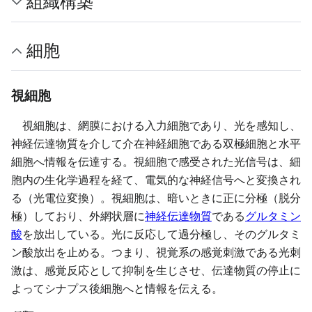
組織構築
細胞
視細胞
視細胞は、網膜における入力細胞であり、光を感知し、
神経伝達物質を介して介在神経細胞である双極細胞と水平
細胞へ情報を伝達する。視細胞で感受された光信号は、細
胞内の生化学過程を経て、電気的な神経信号へと変換され
る（光電位変換）。視細胞は、暗いときに正に分極（脱分
極）しており、外網状層に
神経伝達物質
である
グルタミン
酸
を放出している。光に反応して過分極し、そのグルタミ
ン酸放出を止める。つまり、視覚系の感覚刺激である光刺
激は、感覚反応として抑制を生じさせ、伝達物質の停止に
よってシナプス後細胞へと情報を伝える。