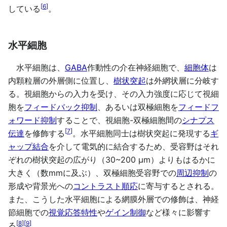
[
6
]
している
。
水平細胞
水平細胞は、
GABA
作動性の介在神経細胞で、
細胞体
は
内顆粒層の外層側に位置し、
樹状突起
は外網状層に分岐す
る。視細胞からの入力を受け、その入力強度に応じて視細
胞を
フィードバック抑制
、あるいは双極細胞を
フィードフ
ォワード抑制
することで、視細胞-双極細胞間の
シナプス
[
7
]
伝達
を修飾する
。水平細胞同士は樹状突起に発現する
ギ
ャップ結合
を介して電気的に結合するため、受容野はそれ
ぞれの樹状突起の広がり（30~200 µm）よりもはるかに
大きく（数mmに及ぶ）、双極細胞受容野での
周辺抑制
の
形成や背景光への
コントラスト順応
に寄与するとされる。
また、こうした水平細胞による網膜外層での修飾は、神経
節細胞での
視覚応答特性
や
ゲイン制御
など様々に影響す
[
8
]
[
9
]
る
。