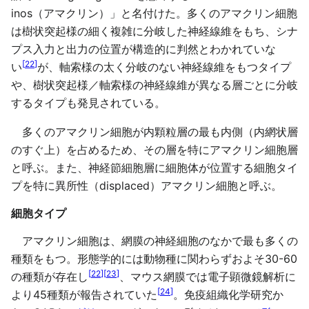
inos（アマクリン）」と名付けた。多くのアマクリン細胞
は樹状突起様の細く複雑に分岐した神経線維をもち、シナ
プス入力と出力の位置が構造的に判然とわかれていな
[
22
]
い
が、軸索様の太く分岐のない神経線維をもつタイプ
や、樹状突起様／軸索様の神経線維が異なる層ごとに分岐
するタイプも発見されている。
多くのアマクリン細胞が内顆粒層の最も内側（内網状層
のすぐ上）を占めるため、その層を特にアマクリン細胞層
と呼ぶ。また、神経節細胞層に細胞体が位置する細胞タイ
プを特に異所性（displaced）アマクリン細胞と呼ぶ。
細胞タイプ
アマクリン細胞は、網膜の神経細胞のなかで最も多くの
種類をもつ。形態学的には動物種に関わらずおよそ30-60
[
22
]
[
23
]
の種類が存在し
、マウス網膜では電子顕微鏡解析に
[
24
]
より45種類が報告されていた
。免疫組織化学研究か