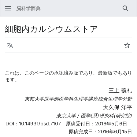
脳科学辞典
検索
細胞内カルシウムストア
言語
ウォ
これは、このページの承認済み版であり、最新版でもあり
ます。
三上 義礼
東邦大学医学部医学科生理学講座統合生理学分野
大久保 洋平
東京大学 / 医学(系)研究科(研究院)
DOI：
10.14931/bsd.7107
原稿受付日：2016年5月6日
原稿完成日：2016年6月15日