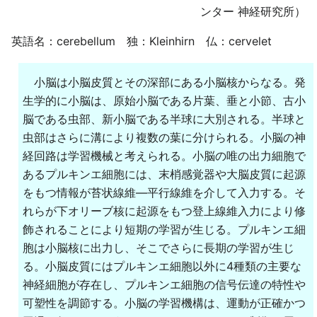
ンター 神経研究所）
英語名：cerebellum 独：Kleinhirn 仏：cervelet
小脳は小脳皮質とその深部にある小脳核からなる。発
生学的に小脳は、原始小脳である片葉、垂と小節、古小
脳である虫部、新小脳である半球に大別される。半球と
虫部はさらに溝により複数の葉に分けられる。小脳の神
経回路は学習機械と考えられる。小脳の唯の出力細胞で
あるプルキンエ細胞には、末梢感覚器や大脳皮質に起源
をもつ情報が苔状線維―平行線維を介して入力する。そ
れらが下オリーブ核に起源をもつ登上線維入力により修
飾されることにより短期の学習が生じる。プルキンエ細
胞は小脳核に出力し、そこでさらに長期の学習が生じ
る。小脳皮質にはプルキンエ細胞以外に4種類の主要な
神経細胞が存在し、プルキンエ細胞の信号伝達の特性や
可塑性を調節する。小脳の学習機構は、運動が正確かつ