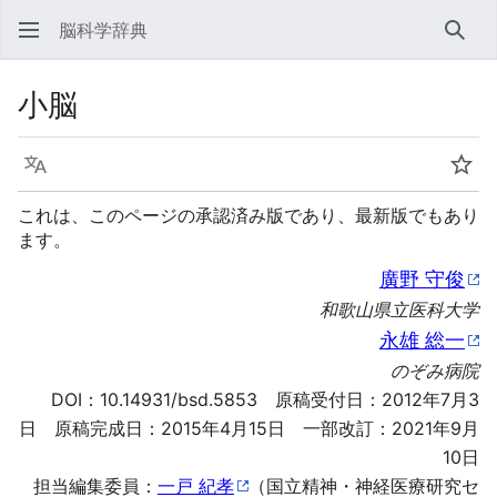
脳科学辞典
検索
小脳
言語
ウォ
これは、このページの承認済み版であり、最新版でもあり
ます。
廣野 守俊
和歌山県立医科大学
永雄 総一
のぞみ病院
DOI：
10.14931/bsd.5853
原稿受付日：2012年7月3
日 原稿完成日：2015年4月15日 一部改訂：2021年9月
10日
担当編集委員：
一戸 紀孝
（国立精神・神経医療研究セ