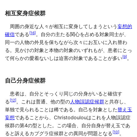
相互変身症候群
周囲の身近な人々が相互に変身してしまうという
妄想的
[
16
]
確信
である
。自分の主たる関心を占める対象同士が、
同一の人物の外見を保ちながら次々にお互いに入れ替わ
る。見かけの対象と本物の対象のいずれもが、患者にとっ
[
9
]
て何らかの愛着ないしは迫害の対象であることが多い
。
自己分身症候群
患者は、自分とそっくり同じの分身がいると確信す
[
12
]
る
。これは普通、他の型の
人物誤認症候群
と共存し、
単独で見られることは稀である。自己を対象とした
替え玉
妄想
であることから、Christodoulouはこれを人物誤認症
候群の第4の型とした。この場合、自分自身が替え玉であ
[
10
]
ると訴えるカプグラ症候群との異同が問題となる
。