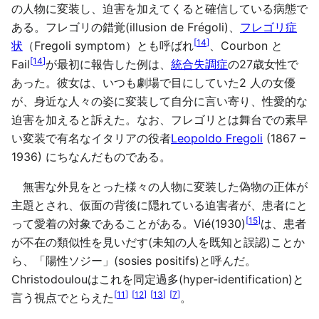
の人物に変装し、迫害を加えてくると確信している病態で
ある。フレゴリの錯覚(illusion de Frégoli)、
フレゴリ症
[
14
]
状
（Fregoli symptom）とも呼ばれ
、Courbon と
[
14
]
Fail
が最初に報告した例は、
統合失調症
の27歳女性で
あった。彼女は、いつも劇場で目にしていた2 人の女優
が、身近な人々の姿に変装して自分に言い寄り、性愛的な
迫害を加えると訴えた。なお、フレゴリとは舞台での素早
い変装で有名なイタリアの役者
Leopoldo Fregoli
(1867 –
1936) にちなんだものである。
無害な外見をとった様々の人物に変装した偽物の正体が
主題とされ、仮面の背後に隠れている迫害者が、患者にと
[
15
]
って愛着の対象であることがある。Vié(1930)
は、患者
が不在の類似性を見いだす(未知の人を既知と誤認)ことか
ら、「陽性ソジー」(sosies positifs)と呼んだ。
Christodoulouはこれを同定過多(hyper-identification)と
[
11
]
[
12
]
[
13
]
[
7
]
言う視点でとらえた
。