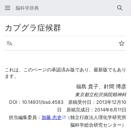
脳科学辞典
検索
カプグラ症候群
言語
ウォ
これは、このページの承認済み版であり、最新版でもあり
ます。
福島 貴子、針間 博彦
東京都立松沢病院精神科
DOI：
10.14931/bsd.4583
原稿受付日：2013年12月10
日 原稿完成日：2014年6月11日
担当編集委員：
加藤 忠史
（独立行政法人理化学研究所
脳科学総合研究センター）