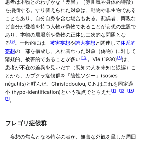
患者は本物とのわずかな「差異」（雰囲気や身体的特徴）
を指摘する。すり替えられた対象は、動物や非生物である
こともあり、自分自身を含む場合もある。配偶者、両親な
ど自分が愛着を持つ人物が偽物であることが妄想の主題で
あり、本物の居場所や偽物の正体は二次的な問題とな
[
9
]
る
。一般的には、
被害妄想
や
誇大妄想
と関連して
体系的
妄想
の一部を構成し、入れ替わった対象（偽物）に対して
[
10
]
[
5
]
猜疑的、被害的であることが多い
。Vié (1930)
は、
患者が不在の差異を見いだす（既知の人を未知と誤認）こ
とから、カプグラ症候群を「陰性ソジー」(sosies
négatifs)と呼んだ。Christodoulou, G.N.はこれを同定過
[
11
]
[
12
]
[
13
]
小 (hypo-identification)という視点でとらえた
[
7
]
。
フレゴリ症候群
妄想の焦点となる特定の者が、無害な外観を呈した周囲