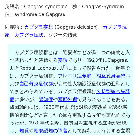
英語名：Capgras syndrome 独：Capgras-Syndrom
仏：syndrome de Capgras
同義語：
カプグラ妄想
(Capgras delusion)、
カプグラ現
象
、
カプグラ症状
、ソジーの錯覚
カプグラ症候群とは、近親者などが瓜二つの偽物と入
れ替わったと確信する
妄想
であり、1923年にCapgras.
[
1
]
J. とReboul-Lachoux. J.
によって報告された。近年で
は、カプグラ症候群、
フレゴリ症候群
、
相互変身妄想
お
よび
自己分身症候群
が妄想性人物誤認症候群の亜型とし
てまとめられている。カプグラ症候群は
妄想型統合失調
症
に多いが、
認知症
や
頭部外傷
で見られることもある。
成因論的には、1960年代までは対象の妄想的否認や感
情的判断などと言った心因を重視する見解が支配的であ
ったが、1970年代以降、器質因を重視する立場が出現
し、
知覚
や
相貌認知の障害
として解釈しようとする立場