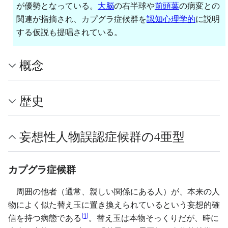
が優勢となっている。
大脳
の右半球や
前頭葉
の病変との
関連が指摘され、カプグラ症候群を
認知心理学的
に説明
する仮説も提唱されている。
概念
歴史
妄想性人物誤認症候群の4亜型
カプグラ症候群
周囲の他者（通常、親しい関係にある人）が、本来の人
物によく似た替え玉に置き換えられているという妄想的確
[
1
]
信を持つ病態である
。替え玉は本物そっくりだが、時に