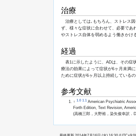
治療
治療としては､もちろん、ストレス因
ず、様々な症状に合わせて、必要であ
やストレス自体を弱めるよう働きかけ
経過
表1に示したように、ADは、その症状
療法の効果によって症状が6ヶ月未満
ために症状が6ヶ月以上持続している
参考文献
1.0
1.1
↑
American Psychiatric Assoc
Forth Edition, Text Revision, Ameri
(高橋三郎，大野裕，染矢俊幸訳．D
最終更新 2014年7月16日 (水) 16:30 (UTC+9:0