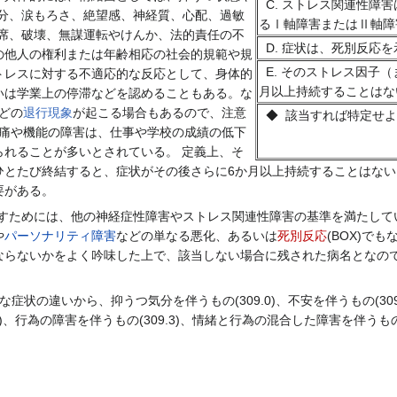
C. ストレス関連性障
気分、涙もろさ、絶望感、神経質、心配、過敏
るⅠ軸障害またはⅡ軸障
欠席、破壊、無謀運転やけんか、法的責任の不
D. 症状は、死別反応
の他人の権利または年齢相応の社会的規範や規
E. そのストレス因子
トレスに対する不適応的な反応として、身体的
月以上持続することはな
いは学業上の停滞などを認めることもある。な
どの
退行現象
が起こる場合もあるので、注意
◆ 該当すれば特定せよ
苦痛や機能の障害は、仕事や学校の成績の低下
慢性：症状の
られることが多いとされている。 定義上、そ
ひとたび終結すると、症状がその後さらに6か月以上持続することはな
必要がある。
すためには、他の神経症性障害やストレス関連性障害の基準を満たしてい
や
パーソナリティ障害
などの単なる悪化、あるいは
死別反応
(BOX)で
ならないかをよく吟味した上で、該当しない場合に残された病名となの
症状の違いから、抑うつ気分を伴うもの(309.0)、不安を伴うもの(309.
)、行為の障害を伴うもの(309.3)、情緒と行為の混合した障害を伴うもの(3