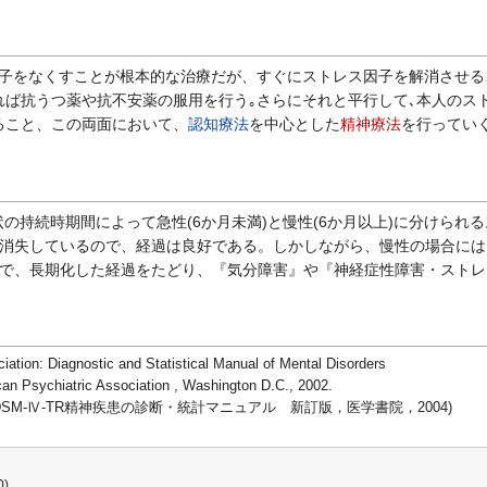
子をなくすことが根本的な治療だが、すぐにストレス因子を解消させる
れば抗うつ薬や抗不安薬の服用を行う｡さらにそれと平行して､本人のス
ること、この両面において、
認知療法
を中心とした
精神療法
を行っていく
の持続時期間によって急性(6か月未満)と慢性(6か月以上)に分けら
に消失しているので、経過は良好である。しかしながら、慢性の場合に
ので、長期化した経過をたどり、『気分障害』や『神経症性障害・スト
iation: Diagnostic and Statistical Manual of Mental Disorders
can Psychiatric Association , Washington D.C., 2002.
SM-Ⅳ-TR精神疾患の診断・統計マニュアル 新訂版，医学書院，2004)
0)