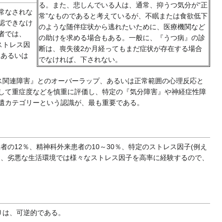
る。また、悲しんでいる人は、通常、抑うつ気分が“正
常なされな
常”なものであると考えているが、不眠または食欲低下
認できなけ
のような随伴症状から逃れたいために、医療機関など
者では、
の助けを求める場合もある。一般に、『うつ病』の診
ストレス因
断は、喪失後2か月経ってもまだ症状が存在する場合
』あるいは
でなければ、下されない。
ス関連障害』とのオーバーラップ、あるいは正常範囲の心理反応と
して重症度などを慎重に評価し、特定の『気分障害』や神経症性障
遺カテゴリーという認識が、最も重要である。
の12％、精神科外来患者の10～30％、特定のストレス因子(例え
お、劣悪な生活環境では様々なストレス因子を高率に経験するので、
りは、可逆的である。