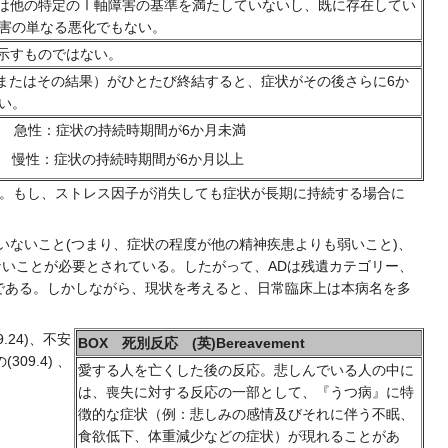
害は他の特定のⅠ軸障害の基準を満たしていないし、既に存在してい
害の単なる悪化でもない。
を示すものではない。
（またはその結果）がひとたび終結すると、症状がその後さらに6か
い。
 急性：症状の持続時期間が6か月未満
持続時期間が6か月以上
い。もし、ストレス因子が消失しても症状が長期に持続する場合に
ないこと(つまり、症状の程度が他の精神疾患よりも弱いこと)、
もないことが必要とされている。したがって、ADは残遺カテゴリー、
である。しかしながら、現状を考えると、日常臨床上は本病名を多
24)、不安
BOX 死別反応 (英)Bereavement
09.4) 、
愛する人を亡くした後の反応。悲しんでいる人の中に
は、喪失に対する反応の一部として、『うつ病』に特
徴的な症状（例：悲しみの感情及びそれに伴う不眠、
食欲低下、体重減少などの症状）が現れることがあ