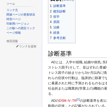
ツール
1
診断基準
リンク元
2
鑑別診断
関連ページの更新状況
3
疫学
特別ページ
4
原因
印刷用バージョン
5
治療
この版への固定リンク
6
経過
ページ情報
7
参考文献
他言語版
リンクを追加
診断基準
ADとは、入学や就職､結婚や病気､
ストレス因子(そして、並はずれた脅威
トレス因子の始まりから3か月以内に
れらの症状や行動は、臨床的に顕著で
に暴露された時に予測されるものをは
社会的または職業的(学業上の)機能の
る。
[
1
]
ADの
DSM-Ⅳ-TR
の診断基準を表1
動面の症状」との記載がなされている