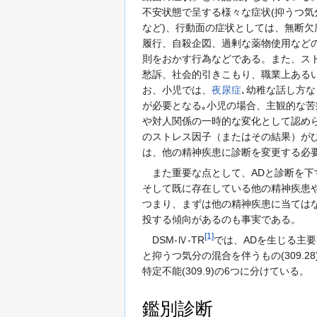
不安状態で呈する様々な症状(抑うつ
など)、行動面の症状としては、無断
履行、自殺企図、過剰な薬物使用など
則をおかす行為などである。また、ス
愁訴、社会的引きこもり、職業上ある
お、小児では、
夜尿症
､幼稚な話し方な
が必要となる｡小児の場合、主観的な
や対人関係の一時的な変化として認め
のストレス因子（またはその結果）が
は、他の精神疾患に診断を変更する
また重要な点として、ADと診断を下
そして既に存在している他の精神疾患
つまり、まずは他の精神疾患に当ては
投する傾向があるのも事実である。
[
1
]
DSM-Ⅳ-TR
では、ADを生じる主要な
と抑うつ気分の混合を伴うもの(309.28
特定不能(309.9)の6つに分けている。
鑑別診断