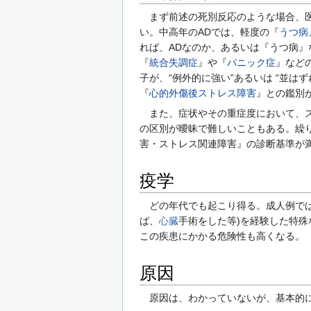
まず前述の死別反応のような場合、医
い。中高年のADでは、軽度の『
うつ病
れば、ADなのか、あるいは『うつ病
『
統合失調症
』や『
パニック症
』など
子が、“例外的に強い”あるいは “並は
『
心的外傷後ストレス障害
』との鑑別
また、症状やその重症度において、ス
の区別が曖昧で難しいこともある。繰
害・ストレス関連障害』の診断基準が
疫学
どの年代でも起こり得る。成人例では、
ば、
心臓
手術をした等)を経験した特
この疾患にかかる危険性も高くなる。
原因
原因は、わかっていないが、基本的に