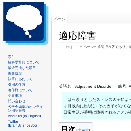
ページ
適応障害
これは、このページの承認済み版であり、
ナ
検
索引
脳科学辞典について
ビ
索
最近完成した項目
ゲ
に
編集履歴
ー
移
執筆にあたって
シ
動
引用の仕方
英語名：Adjustment Disorder 略号: 
ョ
著作権について
ン
免責事項
はっきりとした
ストレス
因子によ
問い合わせ
に
ヶ月以内に出現し､その因子がなく
各学会編集のオンライ
移
ン用語辞典
日常生活が著明に障害されることが
動
About us (in English)
Twitter
(BrainScienceBot)
目次