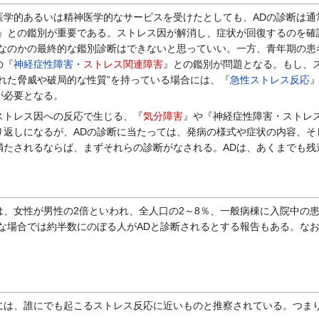
学的あるいは精神医学的なサービスを受けたとしても、ADの診断は通
』との鑑別が重要である。ストレス因が解消し、症状が回復するのを確
』なのかの最終的な鑑別診断はできないと思っていい。一方、青年期の患
の『
神経症性障害
・
ストレス関連障害
』との鑑別が問題となる。もし、
ずれた脅威や破局的な性質”を持っている場合には、『
急性ストレス反応
が必要となる。
トレス因への反応で生じる、『
気分障害
』や『神経症性障害・ストレ
り返しになるが、ADの診断に当たっては、発病の様式や症状の内容、そ
満たされるならば、まずそれらの診断がなされる。ADは、あくまでも残
女性が男性の2倍といわれ、全人口の2～8％、一般病棟に入院中の患者
殊な場合では約半数にのぼる人がADと診断されるとする報告もある。な
は、誰にでも起こるストレス反応に近いものと推察されている。つま