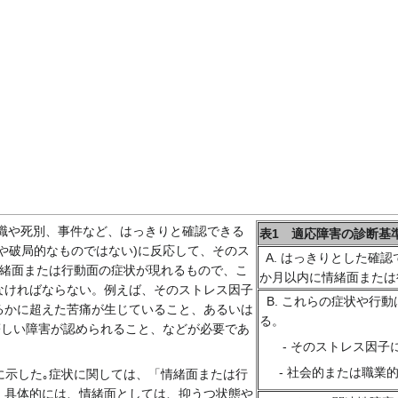
失職や死別、事件など、はっきりと確認できる
表1 適応障害の診断基
や破局的なものではない)に反応して、そのス
A. はっきりとした確
情緒面または行動面の症状が現れるもので、こ
か月以内に情緒面または
なければならない。例えば、そのストレス因子
B. これらの症状や行
るかに超えた苦痛が生じていること、あるいは
る。
著しい障害が認められること、などが必要であ
‐ そのストレス因子
‐ 社会的または職業的
に示した｡症状に関しては、「情緒面または行
。具体的には、情緒面としては、抑うつ状態や