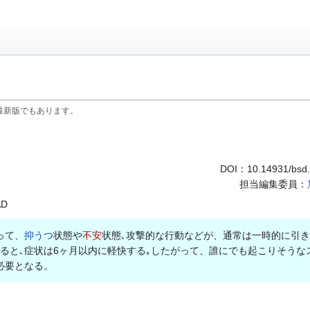
最新版でもあります。
DOI：
10.14931/bsd
担当編集委員：
AD
って、
抑うつ
状態や
不安
状態､攻撃的な行動などが、通常は一時的に引
なると､症状は6ヶ月以内に軽快する｡したがって、誰にでも起こりそう
必要となる。