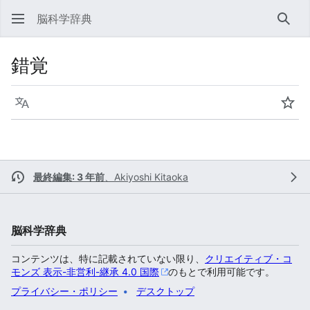
脳科学辞典
検索
錯覚
言語
ウォ
最終編集: 3 年前
、
Akiyoshi Kitaoka
脳科学辞典
コンテンツは、特に記載されていない限り、
クリエイティブ・コ
モンズ 表示-非営利-継承 4.0 国際
のもとで利用可能です。
プライバシー・ポリシー
デスクトップ