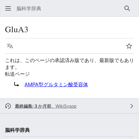
脳科学辞典
検索
GluA3
言語
ウォ
これは、このページの承認済み版であり、最新版でもあり
ます。
転送ページ
転送先:
AMPA型グルタミン酸受容体
最終編集: 3 か月前
、
WikiSysop
脳科学辞典