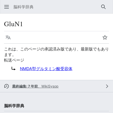
脳科学辞典
検索
GluN1
言語
ウォ
これは、このページの承認済み版であり、最新版でもあり
ます。
転送ページ
転送先:
NMDA型グルタミン酸受容体
最終編集: 7 年前
、
WikiSysop
脳科学辞典