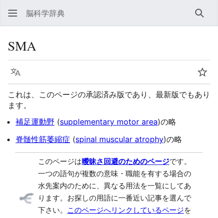
脳科学辞典
検索
SMA
言語
ウォ
これは、このページの承認済み版であり、最新版でもあり
ます。
補足運動野
(
supplementary motor area
)の略
脊髄性筋萎縮症
(
spinal muscular atrophy
)の略
このページは
曖昧さ回避のためのページ
です。
一つの語句が複数の意味・職能を有する場合の
水先案内のために、異なる用法を一覧にしてあ
ります。お探しの用語に一番近い記事を選んで
下さい。
このページへリンクしているページ
を