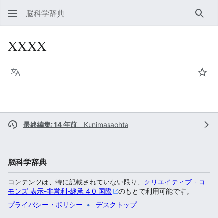
脳科学辞典
検索
XXXX
言語
ウォ
最終編集: 14 年前
、
Kunimasaohta
脳科学辞典
コンテンツは、特に記載されていない限り、
クリエイティブ・コ
モンズ 表示-非営利-継承 4.0 国際
のもとで利用可能です。
プライバシー・ポリシー
デスクトップ