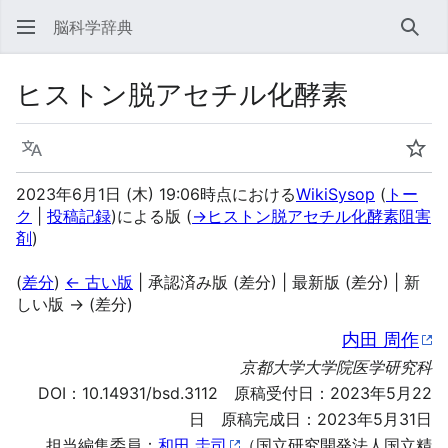
脳科学辞典
検索
ヒストン脱アセチル化酵素
言語
ウォ
2023年6月1日 (木) 19:06時点における
WikiSysop
(
トー
ク
|
投稿記録
)
による版
(
→
ヒストン脱アセチル化酵素阻害
剤
)
(
差分
)
← 古い版
| 承認済み版 (差分) | 最新版 (差分) | 新
しい版 → (差分)
内田 周作
京都大学大学院医学研究科
DOI：
10.14931/bsd.3112
原稿受付日：2023年5月22
日 原稿完成日：2023年5月31日
担当編集委員：
和田 圭司
（国立研究開発法人国立精