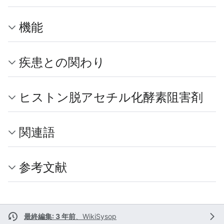
機能
疾患との関わり
ヒストン脱アセチル化酵素阻害剤
関連語
参考文献
最終編集: 3 年前
、
WikiSysop