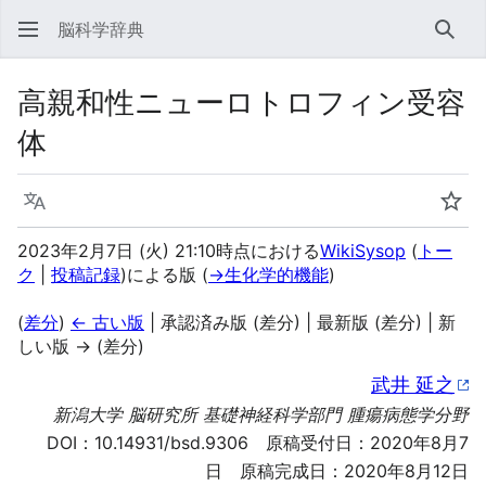
脳科学辞典
検索
高親和性ニューロトロフィン受容
体
言語
ウォ
2023年2月7日 (火) 21:10時点における
WikiSysop
(
トー
ク
|
投稿記録
)
による版
(
→
生化学的機能
)
(
差分
)
← 古い版
| 承認済み版 (差分) | 最新版 (差分) | 新
しい版 → (差分)
武井 延之
新潟大学 脳研究所 基礎神経科学部門 腫瘍病態学分野
DOI：
10.14931/bsd.9306
原稿受付日：2020年8月7
日 原稿完成日：2020年8月12日