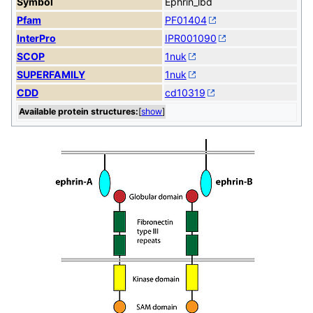
Symbol
Ephrin_lbd
Pfam
PF01404
InterPro
IPR001090
SCOP
1nuk
SUPERFAMILY
1nuk
CDD
cd10319
Available protein structures:
[
show
]