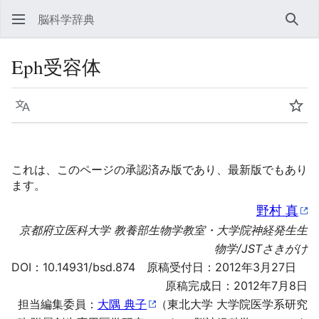
脳科学辞典
検索
Eph受容体
言語
ウォ
これは、このページの承認済み版であり、最新版でもあり
ます。
野村 真
京都府立医科大学 教養部生物学教室・大学院神経発生生
物学/JSTさきがけ
DOI：
10.14931/bsd.874
原稿受付日：2012年3月27日
原稿完成日：2012年7月8日
担当編集委員：
大隅 典子
（東北大学 大学院医学系研究