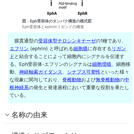
図．Eph受容体のタンパク構造の模式図
Eph受容体とephrinリガンドの構造
膜貫通型の
受容体型チロシンキナーゼ
の1種であり、
エフリン
(ephrin) と呼ばれる
細胞膜
に存在する
リガン
ド
と結合することによって細胞内にシグナルを伝達す
る。Eph受容体-エフリンのシグナルは
細胞増殖
、細胞移
動、
神経軸索ガイダンス
、
シナプス可塑性
といった様々
な現象に関与しており、
脊椎動物
および
無脊椎動物
の
中
枢神経系
の発生と発達過程において重要な役割を果たし
ている。
名称の由来