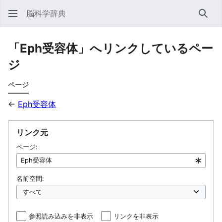
脳科学辞典
検索
「Eph受容体」へリンクしているペー
ジ
ページ
←
Eph受容体
リンク元
ページ:
名前空間:
参照読み込みを非表示
リンクを非表示