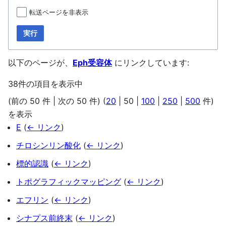
転送ページを非表示
実行
以下のページが、
Eph受容体
にリンクしています:
38件の項目を表示中
(
前の 50 件
|
次の 50 件
) (
20
|
50
|
100
|
250
|
500
件)
を表示
E
(
← リンク
)
チロシンリン酸化
(
← リンク
)
標的認識
(
← リンク
)
トポグラフィックマッピング
(
← リンク
)
エフリン
(
← リンク
)
シナプス前終末
(
← リンク
)