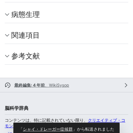
病態生理
関連項目
参考文献
最終編集: 4 年前
、
WikiSysop
脳科学辞典
コンテンツは、特に記載されていない限り、
クリエイティブ・コ
モンズ 表示-非営利-継承 4.0 国際
のもとで利用可能です。
「
シャイ・ドレーガー症候群
」から転送されました