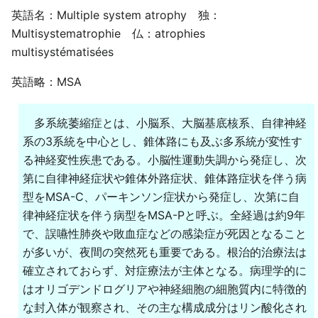
英語名：Multiple system atrophy 独：
Multisystematrophie 仏：atrophies
multisystématisées
英語略：MSA
多系統萎縮症とは、小脳系、大脳基底核系、自律神経
系の3系統を中心とし、錐体路にも及ぶ多系統が変性す
る神経変性疾患である。小脳性運動失調から発症し、次
第に自律神経症状や錐体外路症状、錐体路症状を伴う病
型をMSA-C、パーキンソン症状から発症し、次第に自
律神経症状を伴う病型をMSA-Pと呼ぶ。全経過は約9年
で、誤嚥性肺炎や敗血症などの感染症が死因となること
が多いが、夜間の突然死も重要である。根治的治療法は
確立されておらず、対症療法が主体となる。病理学的に
はオリゴデンドログリアや神経細胞の細胞質内に特徴的
な封入体が観察され、その主な構成成分はリン酸化され