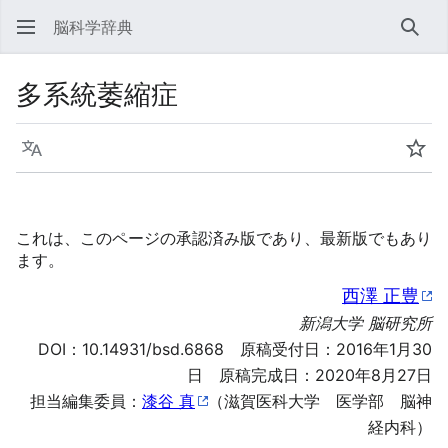
脳科学辞典
検索
多系統萎縮症
言語
ウォ
これは、このページの承認済み版であり、最新版でもあり
ます。
西澤 正豊
新潟大学 脳研究所
DOI：
10.14931/bsd.6868
原稿受付日：2016年1月30
日 原稿完成日：2020年8月27日
担当編集委員：
漆谷 真
（滋賀医科大学 医学部 脳神
経内科）