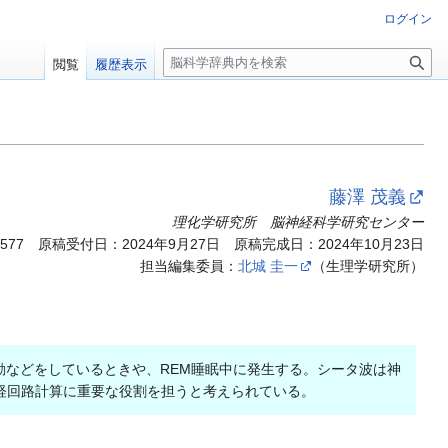
ログイン
検
閲覧
履歴表示
索
藤澤 茂義
理化学研究所 脳神経科学研究センター
0577
原稿受付日：2024年9月27日 原稿完成日：2024年10月23日
担当編集委員：
北城 圭一
（生理学研究所）
動などをしているときや、REM睡眠中に発生する。シータ波は神
経回路計算に重要な役割を担うと考えられている。