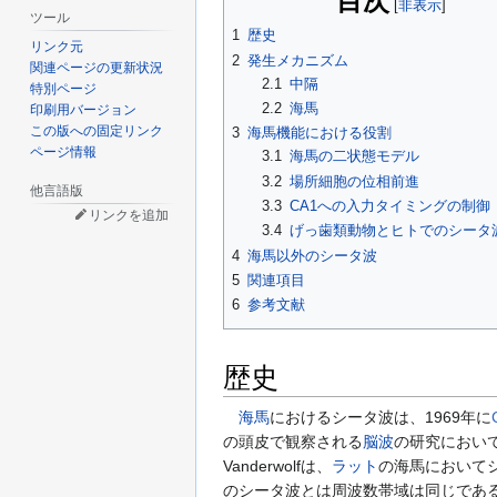
目次
ツール
1
歴史
リンク元
2
発生メカニズム
関連ページの更新状況
2.1
中隔
特別ページ
2.2
海馬
印刷用バージョン
この版への固定リンク
3
海馬機能における役割
ページ情報
3.1
海馬の二状態モデル
3.2
場所細胞の位相前進
他言語版
3.3
CA1への入力タイミングの制御
リンクを追加
3.4
げっ歯類動物とヒトでのシータ
4
海馬以外のシータ波
5
関連項目
6
参考文献
歴史
海馬
におけるシータ波は、1969年に
の頭皮で観察される
脳波
の研究におい
Vanderwolfは、
ラット
の海馬において
のシータ波とは周波数帯域は同じであるが