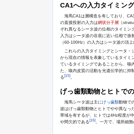
CA1への入力タイミン
海馬CA1は層構造を有しており、CA3
の直接投射の入力は
網状分子層
（
strat
ぞれ異なるシータ波の位相のタイミング
入力はシータ波の谷底に近い位相で放
（60-100Hz）の入力はシータ波
これらの入力タイミングとシータ・シ
から現在の情報を表象しているタイミ
ているタイミングであることから、嗅
た、嗅内皮質の活動を光遺伝学的に抑
[
15
]
る
。
げっ歯類動物とヒトで
海馬シータ波は主に
げっ歯類
動物で
波はげっ歯類動物とヒトでやや異なった
帯域を有するが、ヒトでは4Hz程度
[
16
]
や間欠的である
。一方で、場所細胞