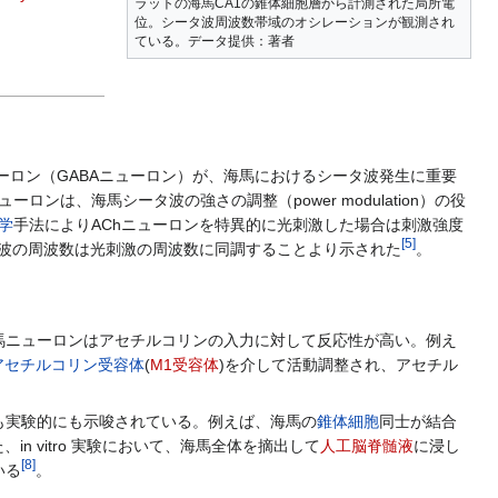
ラットの海馬CA1の錐体細胞層から計測された局所電
位。シータ波周波数帯域のオシレーションが観測され
ている。データ提供：著者
ーロン（GABAニューロン）が、海馬におけるシータ波発生に重要
ンは、海馬シータ波の強さの調整（power modulation）の役
学
手法によりAChニューロンを特異的に光刺激した場合は刺激強度
[
5
]
タ波の周波数は光刺激の周波数に同調することより示された
。
馬ニューロンはアセチルコリンの入力に対して反応性が高い。例え
アセチルコリン受容体
(
M1受容体
)を介して活動調整され、アセチル
も実験的にも示唆されている。例えば、海馬の
錐体細胞
同士が結合
、in vitro 実験において、海馬全体を摘出して
人工脳脊髄液
に浸し
[
8
]
いる
。