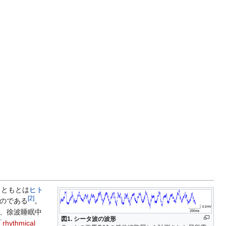
もともとは
ヒト
[
2
]
ものである
。
、徐波睡眠中
図1. シータ波の波形
「
rhythmical