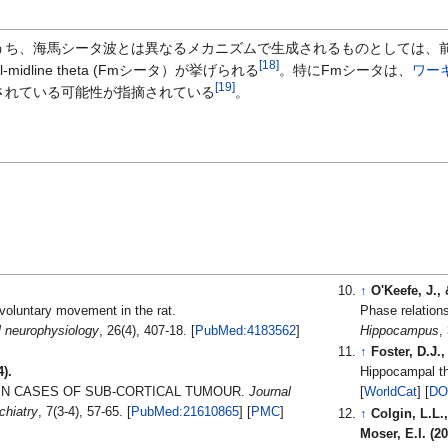
ち、海馬シータ波とは異なるメカニズムで生成されるものとしては、前
[
18
]
idline theta (Fmシータ）が挙げられる
。特にFmシータは、
ワー
[
19
]
されている可能性が指摘されている
。
↑
O'Keefe, J.,
 voluntary movement in the rat.
Phase relation
l neurophysiology
, 26(4), 407-18. [
PubMed:4183562
]
Hippocampus
↑
Foster, D.J.
4).
Hippocampal t
N CASES OF SUB-CORTICAL TUMOUR.
Journal
[
WorldCat
] [
DO
chiatry
, 7(3-4), 57-65. [
PubMed:21610865
] [
PMC
]
↑
Colgin, L.L.,
Moser, E.I. (20