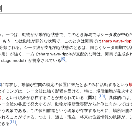
割
。一つは、動物が活動的な状態で、このとき海馬ではシータ波が中心
。もう一つは動物が静的な状態で、このときは海馬では
sharp wave-ripp
分類される。シータ波が支配的な状態のときは、同じくシータ周期で活
）が強く、一方でsharp wave-rippleが支配的な時は、海馬で生成
[
9
]
-stage model）が提案されている
。
3
に存在し、動物が空間の特定の位置に来たときのみに活動するという
タイミングは、シータ波に強く影響を受ける。特に、場所細胞が発火す
[
10
]
進
」という現象が存在することが知られている（
図2
）
。具体的には
シータ波の谷底で発火するが、動物が場所受容野から外側に向かって出
いう現象である。この位相前進という現象が存在するために、場所細胞
されることができる。つまり、過去・現在・将来の位置情報の軌跡が、
[
11
]
できる
。