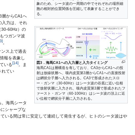
象のため、シータ波の一周期の中でそれぞれの場所細
胞の相対的位置関係を圧縮して表象することができ
る。
層からCA1へ
の入力は、それ
30-60Hz）の
もつガンマ波
3
]
。
ケンス上で過去
情報を表象し
図3．海馬CA1への入力層と入力タイミング
[
14
]
ている
。ま
海馬CA1は層構造を有しており、CA3からCA1への投
されてい
射は放線状層へ、嗅内皮質第3層からCA1への直接投射
は網状分子層へ入力される。CA3で形成されたスロ
ー・ガンマ（30-60Hz）はシータ波の谷底に近い位相
で放射状層に入力され、嗅内皮質第3層で形成されたフ
ァースト・ガンマ（60-100Hz）はシータ波の頂上に近
い位相で網状分子層に入力される。
る。海馬シータ
心にシャープな
している間は常に安定して連続して発生するが、ヒトのシータ波はや