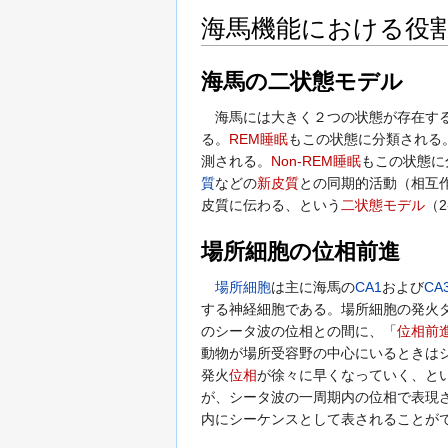
海馬機能における役
海馬の二状態モデル
海馬には大きく２つの状態が存在する
る。
REM睡眠
もこの状態に分類される
測される。
Non-REM睡眠
もこの状態に
質
などの
新皮質
との同期的活動（相互作用
皮質に伝わる、という
二状態モデル
（2
場所細胞の位相前進
場所細胞
は主に海馬の
CA1
および
CA
する神経細胞である。場所細胞の発火
のシータ波の位相との間に、「
位相前
動物が場所受容野の中心にいるときは
発火
位相
が徐々に早くなっていく、と
が、シータ波の一周期内の位相で表現
内にシーケンスとして表されることが