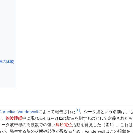
波の比較
[
1
]
Cornelius Vanderwolf
によって報告された
。シータ波という名前は、
て、
徐波睡眠
中に現れる4Hz～7Hzの脳波を指すものとして定義された
シータ波帯域の周波数での強い
局所電位
活動を発見した（
図1
）。これは
、発生する脳の状態や部位が異なるため、Vanderwolfはこの現象を