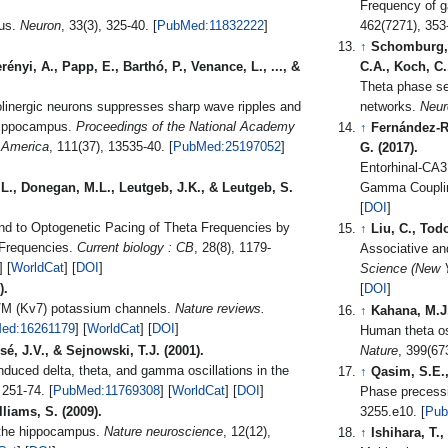
Frequency of g
pus.
Neuron
, 33(3), 325-40. [
PubMed:11832222
]
↑
Schomburg, E
ényi, A., Papp, E., Barthó, P., Venance, L., ..., &
C.A., Koch, C.
Theta phase se
holinergic neurons suppresses sharp wave ripples and
networks.
Neur
 hippocampus.
Proceedings of the National Academy
↑
Fernández-Ru
f America
, 111(37), 13535-40. [
PubMed:25197052
]
G. (2017).
Entorhinal-CA3
.L., Donegan, M.L., Leutgeb, J.K., & Leutgeb, S.
Gamma Coupli
[
DOI
]
nd to Optogenetic Pacing of Theta Frequencies by
↑
Liu, C., Tod
 Frequencies.
Current biology : CB
, 28(8), 1179-
Associative an
] [
WorldCat
] [
DOI
]
Science (New Y
).
[
DOI
]
/M (Kv7) potassium channels.
Nature reviews.
↑
Kahana, M.J.
ed:16261179
] [
WorldCat
] [
DOI
]
Human theta osc
sé, J.V., & Sejnowski, T.J. (2001).
Nature
duced delta, theta, and gamma oscillations in the
↑
Qasim, S.E., 
, 11(3), 251-74. [
PubMed:11769308
] [
WorldCat
] [
DOI
]
Phase precessi
liams, S. (2009).
3255.e10. [
Pub
n the hippocampus.
Nature neuroscience
, 12(12),
↑
Ishihara, T.,