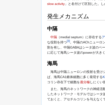
slow activity
」と名付けて区別した。し
発生メカニズム
中隔
中隔
（medial septum）に存在する
ア
[
3
]
な役割を持つ
。中隔のAChニューロン
割を有し、中隔GABAはシータ波のペースメー
に応じて海馬シータ波のpowerが大き
海馬
海馬は中隔ニューロンの投射を受けシ
ば、海馬CA1錐体細胞に多く発現する
K
コリン存在下で細胞を
過分極
しにくい
また、海馬のネットワークの神経活動
したネットワーク・モデルではシータ
ておくと、アセチルコリンを与えなく