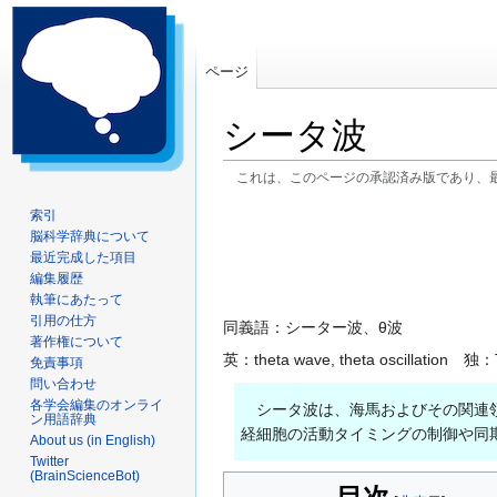
ページ
シータ波
これは、このページの承認済み版であり、
ナ
検
索引
脳科学辞典について
ビ
索
最近完成した項目
ゲ
に
編集履歴
ー
移
執筆にあたって
シ
動
引用の仕方
同義語：シーター波、θ波
ョ
著作権について
英：theta wave, theta oscillation 独
ン
免責事項
問い合わせ
に
各学会編集のオンライ
移
シータ波は、海馬およびその関連領
ン用語辞典
動
経細胞の活動タイミングの制御や同
About us (in English)
Twitter
(BrainScienceBot)