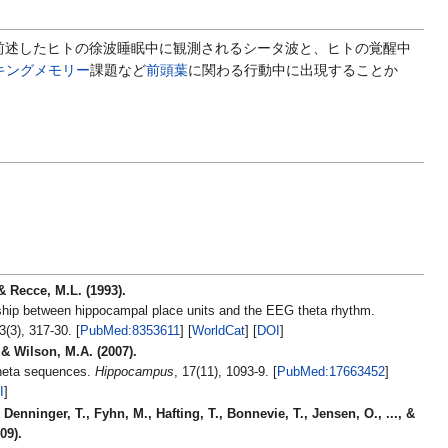
述したヒトの徐波睡眠中に観測されるシータ波と、ヒトの覚醒中
キングメモリー
課題など
前頭葉
に関わる行動中に出現することか
 & Recce, M.L. (1993).
ship between hippocampal place units and the EEG theta rhythm.
, 3(3), 317-30. [
PubMed:8353611
] [
WorldCat
] [
DOI
]
, & Wilson, M.A. (2007).
heta sequences.
Hippocampus
, 17(11), 1093-9. [
PubMed:17663452
]
I
]
 Denninger, T., Fyhn, M., Hafting, T., Bonnevie, T., Jensen, O., ..., &
09).