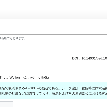
最新版でもあります。
DOI：
10.14931/bsd.1
：Theta-Wellen 仏：rythme thêta
域で観測される4～10Hzの脳波である。シータ波は、覚醒時に探索活
期活動の形成などに関与しており、海馬およびその周辺部位における神