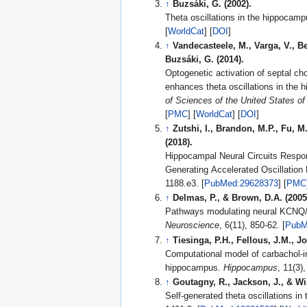
↑
Buzsáki, G. (2002).
Theta oscillations in the hippocam
[
WorldCat
] [
DOI
]
↑
Vandecasteele, M., Varga, V., Ber
Buzsáki, G. (2014).
Optogenetic activation of septal c
enhances theta oscillations in the
of Sciences of the United States o
[
PMC
] [
WorldCat
] [
DOI
]
↑
Zutshi, I., Brandon, M.P., Fu, M
(2018).
Hippocampal Neural Circuits Respo
Generating Accelerated Oscillation
1188.e3. [
PubMed:29628373
] [
PMC
↑
Delmas, P., & Brown, D.A. (2005
Pathways modulating neural KCNQ
Neuroscience
, 6(11), 850-62. [
PubM
↑
Tiesinga, P.H., Fellous, J.M., Jo
Computational model of carbachol-in
hippocampus.
Hippocampus
↑
Goutagny, R., Jackson, J., & Wil
Self-generated theta oscillations i