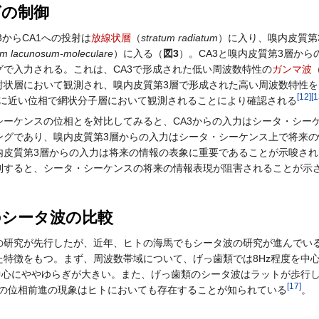
グの制御
からCA1への投射は
放線状層
（
stratum radiatum
）に入り、嗅内皮質第3
um lacunosum-moleculare
）に入る（
図3
）。CA3と嗅内皮質第3層から
で入力される。これは、CA3で形成された低い周波数特性の
ガンマ波
（
射状層において観測され、嗅内皮質第3層で形成された高い周波数特性を
[
12
]
[
1
の頂上に近い位相で網状分子層において観測されることにより確認される
ーケンスの位相とを対比してみると、CA3からの入力はシータ・シー
ングであり、嗅内皮質第3層からの入力はシータ・シーケンス上で将来の
内皮質第3層からの入力は将来の情報の表象に重要であることが示唆され
制すると、シータ・シーケンスの将来の情報表現が阻害されることが示
のシータ波の比較
の研究が先行したが、近年、ヒトの海馬でもシータ波の研究が進んでい
特徴をもつ。まず、周波数帯域について、げっ歯類では8Hz程度を中
が中心にややゆらぎが大きい。また、げっ歯類のシータ波はラットが歩行
[
17
]
の位相前進の現象はヒトにおいても存在することが知られている
。