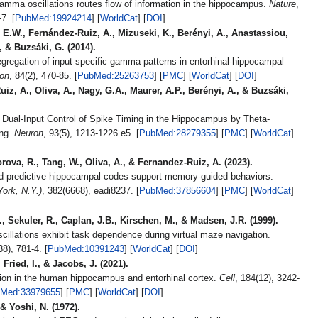
amma oscillations routes flow of information in the hippocampus.
Nature
,
462(7271), 353-7. [
PubMed:19924214
] [
WorldCat
] [
DOI
]
.W., Fernández-Ruiz, A., Mizuseki, K., Berényi, A., Anastassiou,
, & Buzsáki, G. (2014).
gregation of input-specific gamma patterns in entorhinal-hippocampal
on
, 84(2), 470-85. [
PubMed:25263753
] [
PMC
] [
WorldCat
] [
DOI
]
iz, A., Oliva, A., Nagy, G.A., Maurer, A.P., Berényi, A., & Buzsáki,
 Dual-Input Control of Spike Timing in the Hippocampus by Theta-
ng.
Neuron
, 93(5), 1213-1226.e5. [
PubMed:28279355
] [
PMC
] [
WorldCat
]
orova, R., Tang, W., Oliva, A., & Fernandez-Ruiz, A. (2023).
d predictive hippocampal codes support memory-guided behaviors.
ork, N.Y.)
, 382(6668), eadi8237. [
PubMed:37856604
] [
PMC
] [
WorldCat
]
, Sekuler, R., Caplan, J.B., Kirschen, M., & Madsen, J.R. (1999).
illations exhibit task dependence during virtual maze navigation.
, 399(6738), 781-4. [
PubMed:10391243
] [
WorldCat
] [
DOI
]
Fried, I., & Jacobs, J. (2021).
on in the human hippocampus and entorhinal cortex.
Cell
, 184(12), 3242-
Med:33979655
] [
PMC
] [
WorldCat
] [
DOI
]
 & Yoshi, N. (1972).