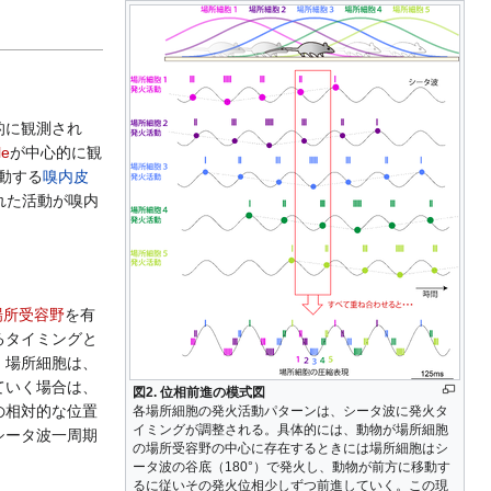
的に観測され
le
が中心的に観
動する
嗅内皮
された活動が嗅内
場所受容野
を有
るタイミングと
、場所細胞は、
ていく場合は、
図2. 位相前進の模式図
の相対的な位置
各場所細胞の発火活動パターンは、シータ波に発火タ
イミングが調整される。具体的には、動物が場所細胞
シータ波一周期
の場所受容野の中心に存在するときには場所細胞はシ
ータ波の谷底（180°）で発火し、動物が前方に移動す
るに従いその発火位相少しずつ前進していく。この現