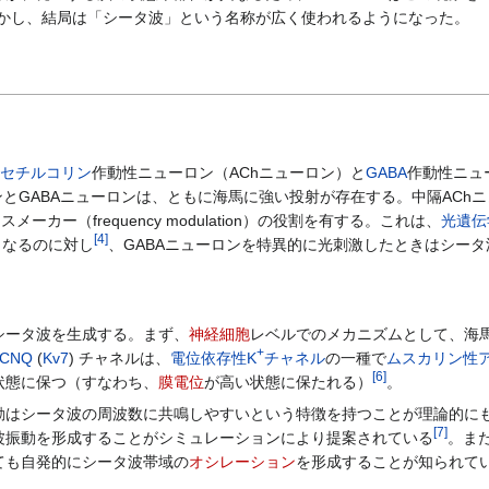
かし、結局は「シータ波」という名称が広く使われるようになった。
セチルコリン
作動性ニューロン（AChニューロン）と
GABA
作動性ニュ
とGABAニューロンは、ともに海馬に強い投射が存在する。中隔AChニューロ
カー（frequency modulation）の役割を有する。これは、
光遺伝
[
4
]
くなるのに対し
、GABAニューロンを特異的に光刺激したときはシー
ータ波を生成する。まず、
神経細胞
レベルでのメカニズムとして、海
+
CNQ
(
Kv7
) チャネルは、
電位依存性K
チャネル
の一種で
ムスカリン性
[
6
]
状態に保つ（すなわち、
膜電位
が高い状態に保たれる）
。
はシータ波の周波数に共鳴しやすいという特徴を持つことが理論的に
[
7
]
波振動を形成することがシミュレーションにより提案されている
。また
ても自発的にシータ波帯域の
オシレーション
を形成することが知られて