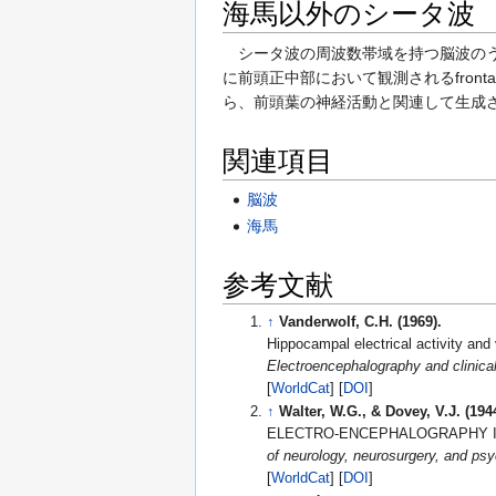
海馬以外のシータ波
シータ波の周波数帯域を持つ脳波のう
に前頭正中部において観測されるfrontal-m
ら、前頭葉の神経活動と関連して生成
関連項目
脳波
海馬
参考文献
↑
Vanderwolf, C.H. (1969).
Hippocampal electrical activity and
Electroencephalography and clinica
[
WorldCat
] [
DOI
]
↑
Walter, W.G., & Dovey, V.J. (194
ELECTRO-ENCEPHALOGRAPHY I
of neurology, neurosurgery, and psy
[
WorldCat
] [
DOI
]