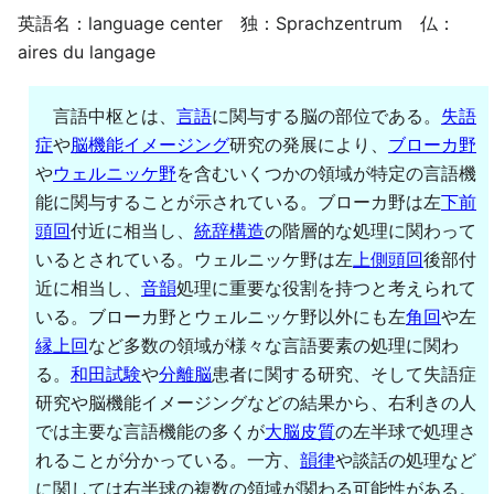
英語名：language center 独：Sprachzentrum 仏：
aires du langage
言語中枢とは、
言語
に関与する脳の部位である。
失語
症
や
脳機能イメージング
研究の発展により、
ブローカ野
や
ウェルニッケ野
を含むいくつかの領域が特定の言語機
能に関与することが示されている。ブローカ野は左
下前
頭回
付近に相当し、
統辞構造
の階層的な処理に関わって
いるとされている。ウェルニッケ野は左
上側頭回
後部付
近に相当し、
音韻
処理に重要な役割を持つと考えられて
いる。ブローカ野とウェルニッケ野以外にも左
角回
や左
縁上回
など多数の領域が様々な言語要素の処理に関わ
る。
和田試験
や
分離脳
患者に関する研究、そして失語症
研究や脳機能イメージングなどの結果から、右利きの人
では主要な言語機能の多くが
大脳皮質
の左半球で処理さ
れることが分かっている。一方、
韻律
や談話の処理など
に関しては右半球の複数の領域が関わる可能性がある。