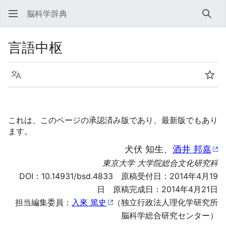
脳科学辞典
検索
言語中枢
言語
ウォ
これは、このページの承認済み版であり、最新版でもあり
ます。
犬伏 知生、
酒井 邦嘉
東京大学 大学院総合文化研究科
DOI：
10.14931/bsd.4833
原稿受付日：2014年4月19
日 原稿完成日：2014年4月21日
担当編集委員：
入來 篤史
（独立行政法人理化学研究所
脳科学総合研究センター）