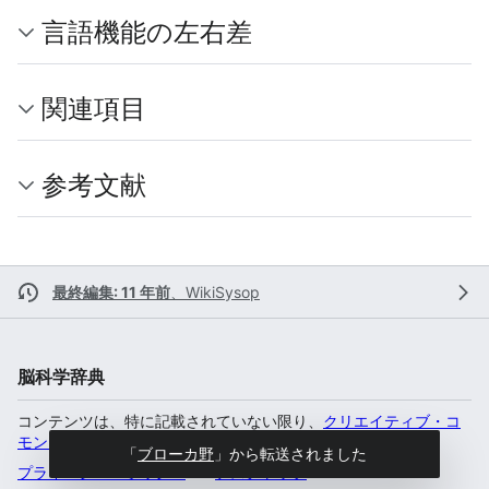
言語機能の左右差
関連項目
参考文献
最終編集: 11 年前
、
WikiSysop
脳科学辞典
コンテンツは、特に記載されていない限り、
クリエイティブ・コ
モンズ 表示-非営利-継承 4.0 国際
のもとで利用可能です。
「
ブローカ野
」から転送されました
プライバシー・ポリシー
デスクトップ