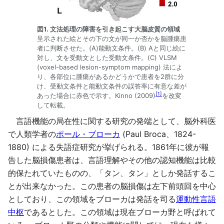
図1. 文法処理の障害を引き起こす大脳皮質の領域
呈示された絵とその下の文が同一か否かを脳腫瘍患
者に判断させた。(A)能動文条件。(B) Aと同じ絵に
対し、文を受動文とした受動文条件。(C) VLSM
(voxel-based lesion-symptom mapping) 法によ
り、各部位に腫瘍があるかどうかで患者を2群に分
け、受動文条件と能動文条件の誤答率に有意な差が
[
1
]
あった場合に赤色で示す。Kinno (2009)
を改変
して転載。
言語機能の局在性に関する研究の発端として、脳外科医
で人類学者の
ポール・ブローカ
(Paul Broca、1824-
1880) による失語症研究が挙げられる。1861年に彼が報
告した脳損傷患者は、言語理解やその他の認知機能は比較
的保たれていたものの、「タン、タン」としか発話するこ
とが出来なかった。この患者の脳損傷は左下前頭回を中心
としており、この領域をブローカは発話を司る
運動性言語
中枢
であるとした。この領域は現在ブローカ野と呼ばれて