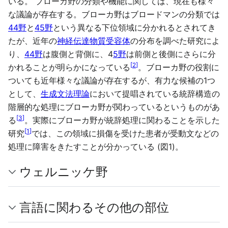
いる。 ブローカ野の分類や機能に関しては、現在も様々
な議論が存在する。ブローカ野はブロードマンの分類では
44野
と
45野
という異なる下位領域に分かれるとされてき
たが、近年の
神経伝達物質
受容体
の分布を調べた研究によ
り、
44野
は腹側と背側に、4
5野
は前側と後側にさらに分
[
2
]
かれることが明らかになっている
。ブローカ野の役割に
ついても近年様々な議論が存在するが、有力な候補の1つ
として、
生成文法理論
において提唱されている統辞構造の
階層的な処理にブローカ野が関わっているというものがあ
[
3
]
る
。実際にブローカ野が統辞処理に関わることを示した
[
1
]
研究
では、この領域に損傷を受けた患者が受動文などの
処理に障害をきたすことが分かっている (図1)。
ウェルニッケ野
言語に関わるその他の部位