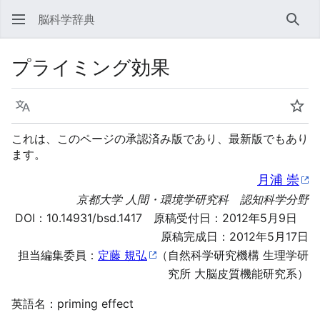
脳科学辞典
検索
プライミング効果
言語
ウォ
これは、このページの承認済み版であり、最新版でもあり
ます。
月浦 崇
京都大学 人間・環境学研究科 認知科学分野
DOI：
10.14931/bsd.1417
原稿受付日：2012年5月9日
原稿完成日：2012年5月17日
担当編集委員：
定藤 規弘
（自然科学研究機構 生理学研
究所 大脳皮質機能研究系）
英語名：priming effect