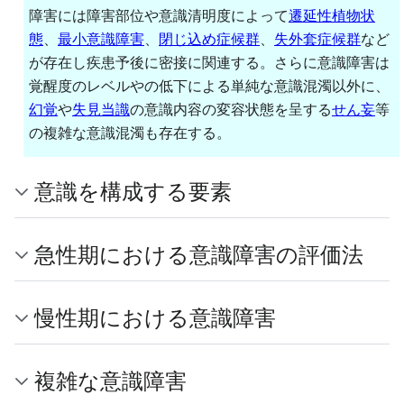
障害には障害部位や意識清明度によって
遷延性植物状
態
、
最小意識障害
、
閉じ込め症候群
、
失外套症候群
など
が存在し疾患予後に密接に関連する。さらに意識障害は
覚醒度のレベルやの低下による単純な意識混濁以外に、
幻覚
や
失見当識
の意識内容の変容状態を呈する
せん妄
等
の複雑な意識混濁も存在する。
意識を構成する要素
急性期における意識障害の評価法
慢性期における意識障害
複雑な意識障害