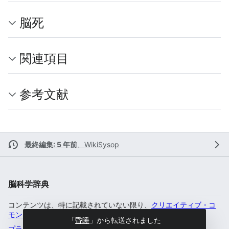
脳死
関連項目
参考文献
最終編集: 5 年前
、
WikiSysop
脳科学辞典
コンテンツは、特に記載されていない限り、
クリエイティブ・コ
モンズ 表示-非営利-継承 4.0 国際
のもとで利用可能です。
「
昏睡
」から転送されました
プライバシー・ポリシー
デスクトップ