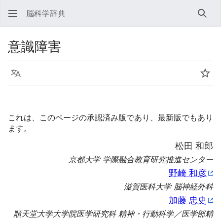
脳科学辞典
検索
意識障害
言語
ウォ
これは、このページの承認済み版であり、最新版でもあり
ます。
松田 和郎
京都大学 学際融合教育研究推進センター
野崎 和彦
滋賀医科大学 脳神経外科
加藤 忠史
順天堂大学大学院医学研究科 精神・行動科学／医学部精