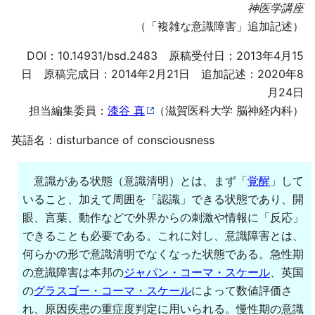
神医学講座
（「複雑な意識障害」追加記述）
DOI：
10.14931/bsd.2483
原稿受付日：2013年4月15
日 原稿完成日：2014年2月21日 追加記述：2020年8
月24日
担当編集委員：
漆谷 真
（滋賀医科大学 脳神経内科）
英語名：disturbance of consciousness
意識がある状態（意識清明）とは、まず「
覚醒
」して
いること、加えて周囲を「認識」できる状態であり、開
眼、言葉、動作などで外界からの刺激や情報に「反応」
できることも必要である。これに対し、意識障害とは、
何らかの形で意識清明でなくなった状態である。急性期
の意識障害は本邦の
ジャパン・コーマ・スケール
、英国
の
グラスゴー・コーマ・スケール
によって数値評価さ
れ、原因疾患の重症度判定に用いられる。慢性期の意識