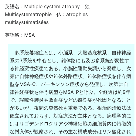
英語名：Multiple system atrophy 独：
Multisystematrophie 仏：atrophies
multisystématisées
英語略：MSA
多系統萎縮症とは、小脳系、大脳基底核系、自律神経
系の3系統を中心とし、錐体路にも及ぶ多系統が変性す
る神経変性疾患である。小脳性運動失調から発症し、次
第に自律神経症状や錐体外路症状、錐体路症状を伴う病
型をMSA-C、パーキンソン症状から発症し、次第に自
律神経症状を伴う病型をMSA-Pと呼ぶ。全経過は約9年
で、誤嚥性肺炎や敗血症などの感染症が死因となること
が多いが、夜間の突然死も重要である。根治的治療法は
確立されておらず、対症療法が主体となる。病理学的に
はオリゴデンドログリアや神経細胞の細胞質内に特徴的
な封入体が観察され、その主な構成成分はリン酸化され