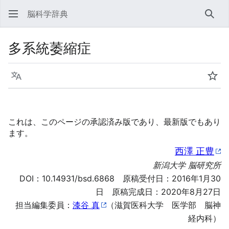
脳科学辞典
検索
多系統萎縮症
言語
ウォ
これは、このページの承認済み版であり、最新版でもあり
ます。
西澤 正豊
新潟大学 脳研究所
DOI：
10.14931/bsd.6868
原稿受付日：2016年1月30
日 原稿完成日：2020年8月27日
担当編集委員：
漆谷 真
（滋賀医科大学 医学部 脳神
経内科）