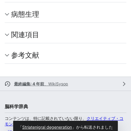
病態生理
関連項目
参考文献
最終編集: 4 年前
、
WikiSysop
脳科学辞典
コンテンツは、特に記載されていない限り、
クリエイティブ・コ
モンズ 表示-非営利-継承 4.0 国際
のもとで利用可能です。
「
Striatenigral degeneration
」から転送されました