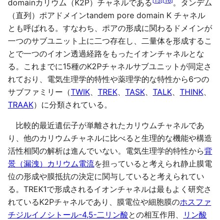
[
15
]
[
16
]
domainカリウム（K2P）チャネルである
。タンデム
（直列）ポアドメインtandem pore domain K チャネル
とも呼ばれる。すなわち、ポアの形成に関わるドメインが
一つのサブユニット上に二つ存在し、二量体を形成するこ
とで一つのイオン透過経路をもったイオンチャネルとな
る。これまでに15種のK2Pチャネルサブユニットが同定さ
れており、電気生理学的特性や薬理学的な特性から6つの
サブファミリー（
TWIK
、
TREK
、
TASK
、
TALK
、
THINK
、
TRAAK
）に分類されている。
比較的最近遺伝子が単離されたカリウムチャネルであ
り、他のカリウムチャネルに比べると生理的な機能や構造
活性相関の解析は進んでいない。電気生理学的特性から
背
景（漏洩）カリウム電流
を担っていると考えられ静止膜電
位の形成や膜抵抗の決定に関与していると考えられてい
る。TREK1で形成されるイオンチャネルは最もよく研究さ
れているK2Pチャネルであり、膜電位や細胞膜の
ホスファ
チジルイノシトール-4,5-二リン酸
との相互作用、
リン酸