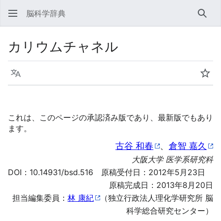
脳科学辞典
検索
カリウムチャネル
言語
ウォ
これは、このページの承認済み版であり、最新版でもあり
ます。
古谷 和春
、
倉智 嘉久
大阪大学 医学系研究科
DOI：
10.14931/bsd.516
原稿受付日：2012年5月23日
原稿完成日：2013年8月20日
担当編集委員：
林 康紀
（独立行政法人理化学研究所 脳
科学総合研究センター）