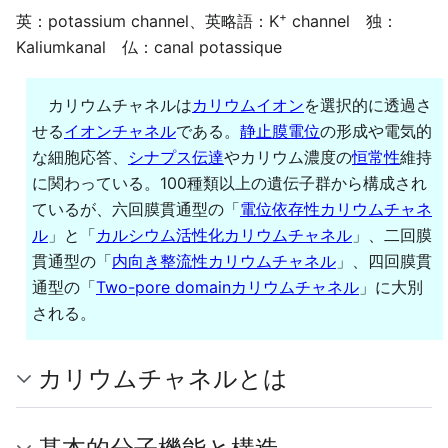
+
英：potassium channel、英略語：K
channel 独：
Kaliumkanal 仏：canal potassique
カリウムチャネルは
カリウムイオン
を選択的に透過さ
せる
イオンチャネル
である。
静止膜電位
の形成や電気的
な細胞応答、
シナプス伝達
やカリウム濃度の
恒常性
維持
に関わっている。100種類以上の遺伝子群から構成され
ているが、六回膜貫通型の「
電位依存性カリウムチャネ
ル
」と「
カルシウム活性化カリウムチャネル
」、二回膜
貫通型の「
内向き整流性カリウムチャネル
」、四回膜貫
通型の「
Two-pore domainカリウムチャネル
」に大別
される。
カリウムチャネルとは