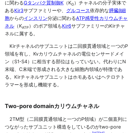
に関わる
Gタンパク質制御K
（K
）チャネルの分子実体で
G
ある
Kir3
サブファミリーや、
グルコース
依存的な
膵臓β細
胞
からの
インスリン
分泌に関わる
ATP感受性カリウムチャ
ネル
（K
）のポア領域も
Kir6
サブファミリーのKirチャ
ATP
ネルに属する。
Kirチャネルのサブユニットは二回膜貫通領域と一つのP
領域を有し、Kvカリウムチャネルの電位センサードメイ
ン（S1-S4）に相当する部位はもっていない。代わりにN
末端、C末端で形成される大きな細胞内領域が特徴であ
る。Kirチャネルサブユニットはホモあるいはヘテロテト
ラマーを形成し機能する。
Two-pore domainカリウムチャネル
2TM型（二回膜貫通領域と一つのP領域）が二個直列に
つながったサブユニット構造をしているのがtwo-pore