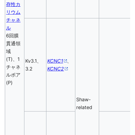
存性カ
リウム
チャネ
ル
6回膜
貫通領
域
(T)、1
Kv3.1、
KCNC1
、
チャネ
3.2
KCNC2
ルポア
(P)
Shaw-
related