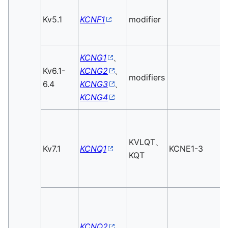
Kv5.1
KCNF1
modifier
KCNG1
、
Kv6.1-
KCNG2
、
modifiers
6.4
KCNG3
、
KCNG4
KVLQT、
Kv7.1
KCNQ1
KCNE1-3
KQT
KCNQ2
、