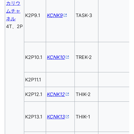
カリウ
ムチャ
K2P9.1
KCNK9
TASK-3
ネル
4T、2P
K2P10.1
KCNK10
TREK-2
K2P11.1
K2P12.1
KCNK12
THIK-2
K2P13.1
KCNK13
THIK-1