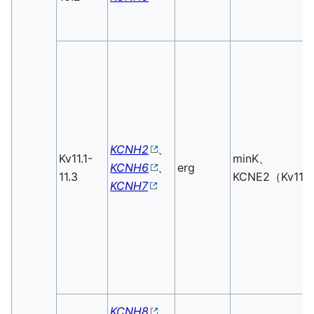
KCNH2
、
Kv11.1-
minK、
KCNH6
、
erg
11.3
KCNE2（Kv11.
KCNH7
KCNH8
、