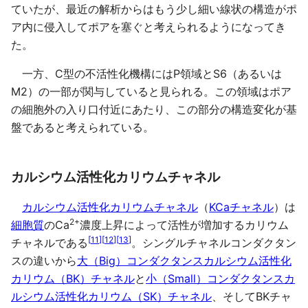
ていたが、最近の解析からはもう少し細い線状の構造がポ
ア内に侵入してポアを塞ぐと考えられるようになってき
た。
一方、C型の不活性化機構にはP領域とS6（あるいは
M2）の一部が関与していると見られる。この領域はポア
の細胞外の入り口付近にあたり、この部分の構造変化が基
盤であると考えられている。
カルシウム活性化カリウムチャネル
カルシウム活性化カリウムチャネル
（
KCaチャネル
）は
2+
細胞質
のCa
濃度上昇によって活性が増加するカリウム
[
11
]
[
12
]
[
13
]
チャネルである
。シングルチャネルコンダクタン
スの違いから
大（Big）コンダクタンスカルシウム活性化
カリウム（BK）チャネル
と
小（Small）コンダクタンスカ
ルシウム活性化カリウム（SK）チャネル
、そしてBKチャ