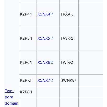
K2P4.1
KCNK4
TRAAK
K2P5.1
KCNK5
TASK-2
K2P6.1
KCNK6
TWIK-2
K2P7.1
KCNK7
(KCNK8)
Two-
K2P8.1
pore
domain