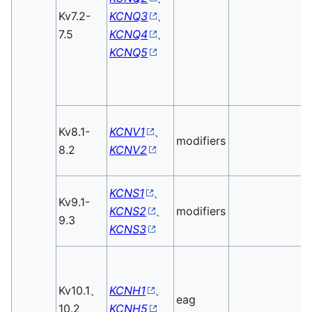
Kv7.2-
KCNQ3
、
7.5
KCNQ4
、
KCNQ5
Kv8.1-
KCNV1
、
modifiers
8.2
KCNV2
KCNS1
、
Kv9.1-
KCNS2
、
modifiers
9.3
KCNS3
Kv10.1、
KCNH1
、
eag
10.2
KCNH5