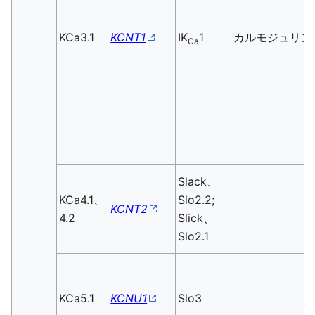
KCa3.1
KCNT1
IK
1
カルモジュリン
Ca
Slack、
KCa4.1、
Slo2.2;
KCNT2
4.2
Slick、
Slo2.1
KCa5.1
KCNU1
Slo3