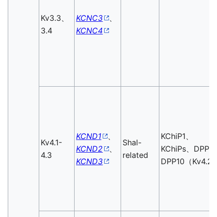
Kv3.3、
KCNC3
、
3.4
KCNC4
KCND1
、
KChiP1、
Kv4.1-
Shal-
KCND2
、
KChiPs、DPPX
4.3
related
KCND3
DPP10（Kv4.2