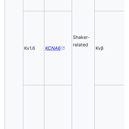
Shaker-
related
Kv1.6
KCNA6
Kvβ