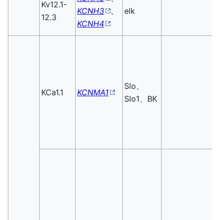
Kv12.1-
KCNH3
、
elk
12.3
KCNH4
Slo、
KCa1.1
KCNMA1
Slo1、BK