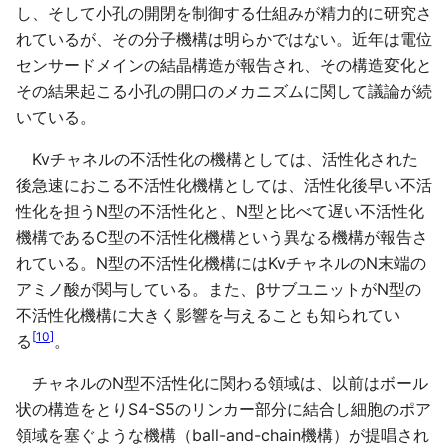
し、そして小孔の開閉を制御する仕組みが精力的に研究さ
れているが、その分子機構は明らかではない。近年は電位
センサードメインの結晶構造が報告され、その構造変化と
その結果起こる小孔の開口のメカニズムに関して議論が続
いている。
Kvチャネルの不活性化の機構としては、活性化された
後急速におこる不活性化機構としては、活性化後早い不活
性化を担うN型の不活性化と、N型と比べて遅い不活性化
機構であるC型の不活性化機構という異なる機構が報告さ
れている。N型の不活性化機構にはKvチャネルのN末端の
アミノ酸が関与している。また、βサブユニットがN型の
不活性化機構に大きく影響を与えることも知られてい
[
10
]
る
。
チャネルのN型不活性化に関わる領域は、以前はボール
状の構造をとりS4-S5のリンカー部分に結合し細胞のポア
領域を塞ぐような機構（ball-and-chain機構）が提唱され