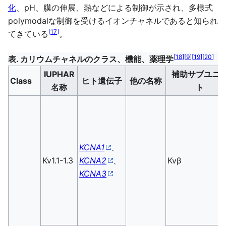
化
、pH、膜の伸展、熱などによる制御が示され、多様式
polymodalな制御を受けるイオンチャネルであると知られ
[
17
]
てきている
。
[
18
]
[
9
]
[
19
]
[
20
]
表. カリウムチャネルのクラス、機能、薬理学
IUPHAR
補助サブユニ
Class
ヒト遺伝子
他の名称
名称
ト
KCNA1
、
Kv1.1-1.3
KCNA2
、
Kvβ
KCNA3