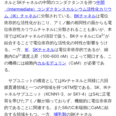
ネルとSKチャネルの中間のコンダクタンスを持つ
中間
（Intermediate）コンダクタンスカルシウム活性化カリウ
ム（IK）チャネル
に分類されている。
BKチャネル
は電位
依存的な活性化がおこり、アミノ酸の相同性の面からも電
位依存性カリウムチャネルに分類されることも多いが、本
2+
項ではKCaチャネルの項目で扱う。BKチャネルにCa
が
結合することで電位依存的な活性化の特性が影響をうけ
る。一方、
IK
、
SKチャネル
は電位非依存的であるが、細
2+
胞内Ca
濃度上昇（100-600 nM）によって開口する。こ
の機構には細胞内
カルモデュリン
（CaM）が必要であ
る。
サブユニットの構造としてはKvチャネルと同様に六回
膜貫通領域と一つのP領域を持つ6TM型である。SK、IKチ
ャネルサブユニット（KCNN1-3、or SK1-4）はS4に正電
荷を帯びたアミノ酸が揃っておらず、機能的に電位非依存
的であることに関連する。またS6のC末端側にCaMに結
合する領域をもつ。一方、
哺乳類
のBKチャネル