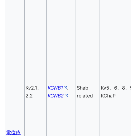
Kv2.1、
KCNB1
、
Shab-
Kv5、6、8、9
2.2
KCNB2
related
KChaP
電位依