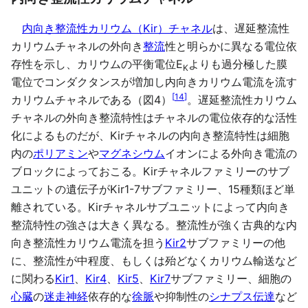
内向き整流性カリウム（Kir）チャネル
は、遅延整流性
カリウムチャネルの外向き
整流
性と明らかに異なる電位依
存性を示し、カリウムの平衡電位E
よりも過分極した膜
K
電位でコンダクタンスが増加し内向きカリウム電流を流す
[
14
]
カリウムチャネルである（図4）
。遅延整流性カリウム
チャネルの外向き整流特性はチャネルの電位依存的な活性
化によるものだが、Kirチャネルの内向き整流特性は細胞
内の
ポリアミン
や
マグネシウム
イオンによる外向き電流の
ブロックによっておこる。Kirチャネルファミリーのサブ
ユニットの遺伝子がKir1-7サブファミリー、15種類ほど単
離されている。Kirチャネルサブユニットによって内向き
整流特性の強さは大きく異なる。整流性が強く古典的な内
向き整流性カリウム電流を担う
Kir2
サブファミリーの他
に、整流性が中程度、もしくは殆どなくカリウム輸送など
に関わる
Kir1
、
Kir4
、
Kir5
、
Kir7
サブファミリー、細胞の
心臓
の
迷走神経
依存的な
徐脈
や抑制性の
シナプス伝達
など