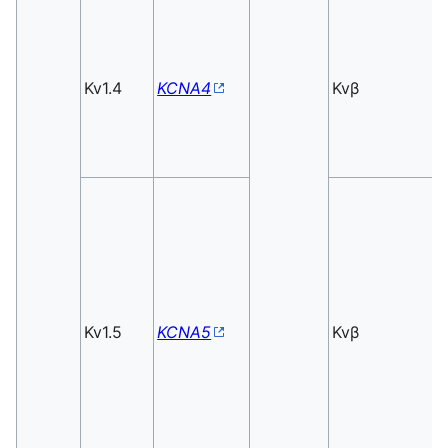
Kv1.4
KCNA4
Kvβ
Kv1.5
KCNA5
Kvβ