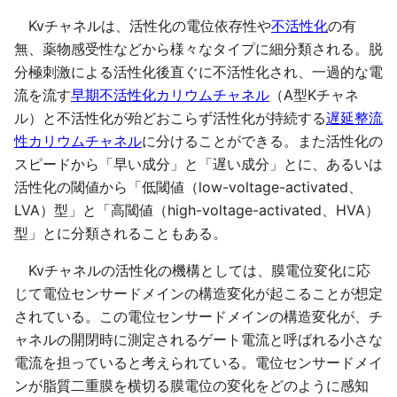
Kvチャネルは、活性化の電位依存性や
不活性化
の有
無、薬物感受性などから様々なタイプに細分類される。脱
分極刺激による活性化後直ぐに不活性化され、一過的な電
流を流す
早期不活性化カリウムチャネル
（A型Kチャネ
ル）と不活性化が殆どおこらず活性化が持続する
遅延整流
性カリウムチャネル
に分けることができる。また活性化の
スピードから「早い成分」と「遅い成分」とに、あるいは
活性化の閾値から「低閾値（low-voltage-activated、
LVA）型」と「高閾値（high-voltage-activated、HVA）
型」とに分類されることもある。
Kvチャネルの活性化の機構としては、膜電位変化に応
じて電位センサードメインの構造変化が起こることが想定
されている。この電位センサードメインの構造変化が、チ
ャネルの開閉時に測定されるゲート電流と呼ばれる小さな
電流を担っていると考えられている。電位センサードメイ
ンが脂質二重膜を横切る膜電位の変化をどのように感知