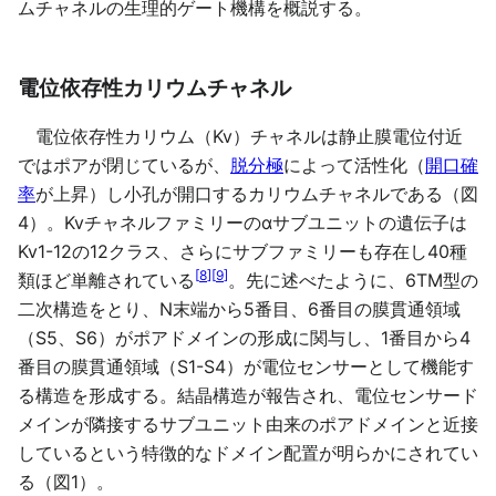
ムチャネルの生理的ゲート機構を概説する。
電位依存性カリウムチャネル
電位依存性カリウム（Kv）チャネルは静止膜電位付近
ではポアが閉じているが、
脱分極
によって活性化（
開口確
率
が上昇）し小孔が開口するカリウムチャネルである（図
4）。Kvチャネルファミリーのαサブユニットの遺伝子は
Kv1-12の12クラス、さらにサブファミリーも存在し40種
[
8
]
[
9
]
類ほど単離されている
。先に述べたように、6TM型の
二次構造をとり、N末端から5番目、6番目の膜貫通領域
（S5、S6）がポアドメインの形成に関与し、1番目から4
番目の膜貫通領域（S1-S4）が電位センサーとして機能す
る構造を形成する。結晶構造が報告され、電位センサード
メインが隣接するサブユニット由来のポアドメインと近接
しているという特徴的なドメイン配置が明らかにされてい
る（図1）。