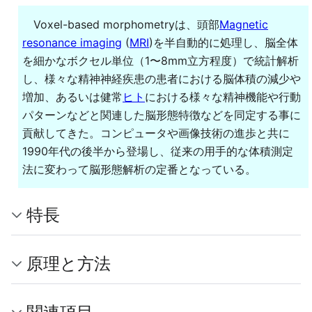
Voxel-based morphometryは、頭部
Magnetic
resonance imaging
(
MRI
)を半自動的に処理し、脳全体
を細かなボクセル単位（1〜8mm立方程度）で統計解析
し、様々な精神神経疾患の患者における脳体積の減少や
増加、あるいは健常
ヒト
における様々な精神機能や行動
パターンなどと関連した脳形態特徴などを同定する事に
貢献してきた。コンピュータや画像技術の進歩と共に
1990年代の後半から登場し、従来の用手的な体積測定
法に変わって脳形態解析の定番となっている。
特長
原理と方法