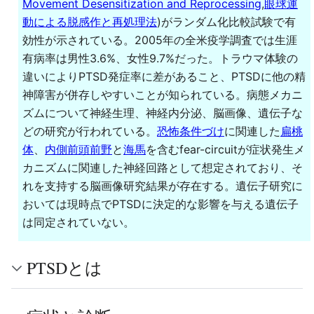
Movement Desensitization and Reprocessing
,
眼球運
動による脱感作と再処理法
)がランダム化比較試験で有
効性が示されている。2005年の全米疫学調査では生涯
有病率は男性3.6%、女性9.7%だった。トラウマ体験の
違いによりPTSD発症率に差があること、PTSDに他の精
神障害が併存しやすいことが知られている。病態メカニ
ズムについて神経生理、神経内分泌、脳画像、遺伝子な
どの研究が行われている。
恐怖条件づけ
に関連した
扁桃
体
、
内側前頭前野
と
海馬
を含むfear-circuitが症状発生メ
カニズムに関連した神経回路として想定されており、そ
れを支持する脳画像研究結果が存在する。遺伝子研究に
おいては現時点でPTSDに決定的な影響を与える遺伝子
は同定されていない。
PTSDとは