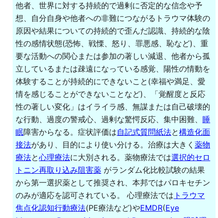
他者、世界に対する持続的で過剰に否定的な信念や予
想、自分自身や他者への非難につながるトラウマ体験の
原因や結果についての持続的で歪んだ認識、持続的な陰
性の感情状態(恐怖、戦慄、怒り、罪悪感、恥など)、重
要な活動への関心または参加の著しい減退、他者から孤
立しているまたは疎遠になっている感覚、陽性の情動を
体験することが持続的にできないこと(幸福や満足、愛
情を感じることができないことなど)、「覚醒度と反応
性の著しい変化」はイライラ感、無謀または自己破壊的
な行動、過度の警戒心、過剰な驚愕反応、集中困難、
睡
眠
障害からなる。症状評価は
自記式質問紙法
と
構造化面
接法
があり、目的により使い分ける。治療は大きく
薬物
療法
と
心理療法
に大別される。薬物療法では
選択的セロ
トニン再取り込み阻害薬
がランダム化比較試験の結果
から第一選択薬として推奨され、本邦ではパロキセチン
のみが適応を認可されている。 心理療法では
トラウマ
焦点化認知行動療法
(PE療法など)や
EMDR
(
Eye