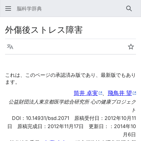
脳科学辞典
検索
外傷後ストレス障害
言語
ウォ
これは、このページの承認済み版であり、最新版でもあり
ます。
筒井 卓実
、
飛鳥井 望
公益財団法人東京都医学総合研究所 心の健康プロジェク
ト
DOI：
10.14931/bsd.2071
原稿受付日：2012年10月11
日 原稿完成日：2012年11月17日 更新日：：2014年10
月6日