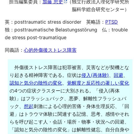
担当編集委員：
加藤 忠史
（独立行政法人理化学研究所
脳科学総合研究センター）
英：posttraumatic stress disorder 英略語：
PTSD
独：posttraumatische Belastungsstörung 仏：trouble
de stress post-traumatique
同義語：
心的外傷後ストレス障害
外傷後ストレス障害は犯罪被害、災害などが契機とな
り起きる精神障害である。症状は
侵入(再体験)
、
回避
、
認知と気分の陰性の変化
、
覚醒度と反応性の著しい変化
の4つの症状クラスターに大別される。「侵入(再体
験)」はフラッシュバック、悪夢、解離性フラッシュバ
ック、
想起
刺激による心理的苦痛・身体生理反応、「回
避」はトラウマ体験に関連する記憶、思考、感情やそれ
らを呼び起こす人・会話・場所・物事・状況への回避、
「認知と気分の陰性の変化」は解離性健忘、自分自身や