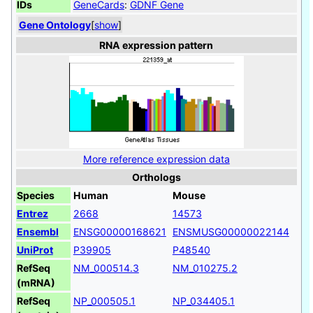
IDs
GeneCards
:
GDNF Gene
Gene Ontology
[
show
]
RNA expression pattern
More reference expression data
Orthologs
Species
Human
Mouse
Entrez
2668
14573
Ensembl
ENSG00000168621
ENSMUSG00000022144
UniProt
P39905
P48540
RefSeq
NM_000514.3
NM_010275.2
(mRNA)
RefSeq
NP_000505.1
NP_034405.1