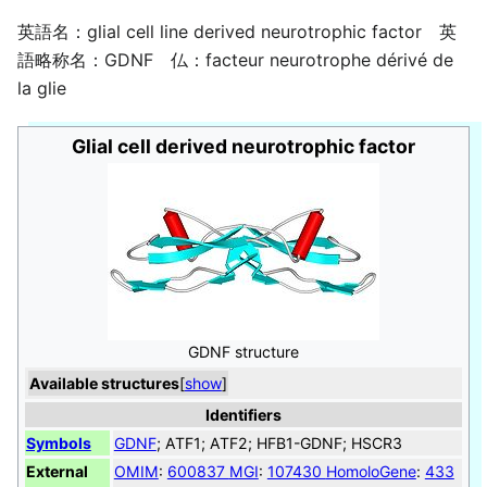
英語名：glial cell line derived neurotrophic factor 英
語略称名：GDNF 仏：facteur neurotrophe dérivé de
la glie
Glial cell derived neurotrophic factor
GDNF structure
Available structures
[
show
]
Identifiers
Symbols
GDNF
; ATF1; ATF2; HFB1-GDNF; HSCR3
External
OMIM
:
600837
MGI
:
107430
HomoloGene
:
433