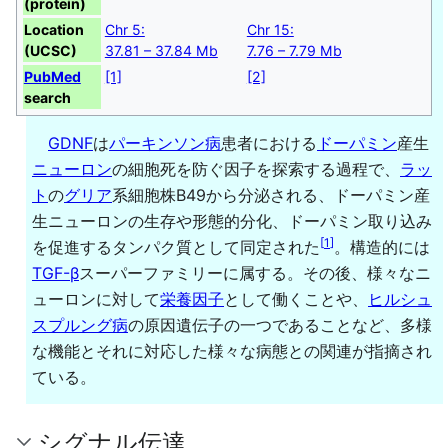
(protein)
Location
Chr 5:
Chr 15:
(UCSC)
37.81 – 37.84 Mb
7.76 – 7.79 Mb
PubMed
[1]
[2]
search
GDNF
は
パーキンソン病
患者における
ドーパミン
産生
ニューロン
の細胞死を防ぐ因子を探索する過程で、
ラッ
ト
の
グリア
系細胞株B49から分泌される、ドーパミン産
生ニューロンの生存や形態的分化、ドーパミン取り込み
[
1
]
を促進するタンパク質として同定された
。構造的には
TGF-β
スーパーファミリーに属する。その後、様々なニ
ューロンに対して
栄養因子
として働くことや、
ヒルシュ
スプルング病
の原因遺伝子の一つであることなど、多様
な機能とそれに対応した様々な病態との関連が指摘され
ている。
シグナル伝達