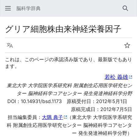
脳科学辞典
検索
グリア細胞株由来神経栄養因子
言語
ウォ
これは、このページの承認済み版であり、最新版でもあり
ます。
若松 義雄
東北大学 大学院医学系研究科 附属創生応用医学研究セン
ター 脳神経科学コアセンター 発生発達神経科学分野
DOI：
10.14931/bsd.1173
原稿受付日：2012年5月1日
原稿完成日：2012年7月5日
担当編集委員：
大隅 典子
（東北大学 大学院医学系研究
科 附属創生応用医学研究センター 脳神経科学コアセンタ
ー 発生発達神経科学分野）