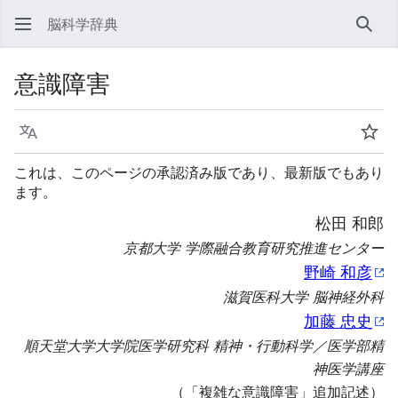
脳科学辞典
検索
意識障害
言語
ウォ
これは、このページの承認済み版であり、最新版でもあり
ます。
松田 和郎
京都大学 学際融合教育研究推進センター
野崎 和彦
滋賀医科大学 脳神経外科
加藤 忠史
順天堂大学大学院医学研究科 精神・行動科学／医学部精
神医学講座
（「複雑な意識障害」追加記述）