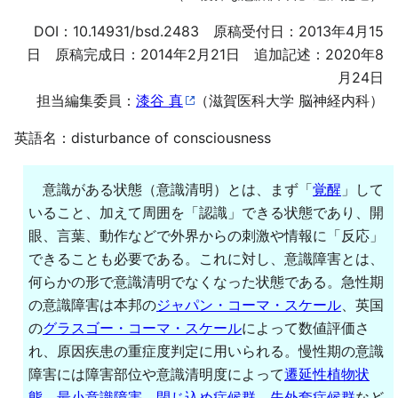
DOI：
10.14931/bsd.2483
原稿受付日：2013年4月15
日 原稿完成日：2014年2月21日 追加記述：2020年8
月24日
担当編集委員：
漆谷 真
（滋賀医科大学 脳神経内科）
英語名：disturbance of consciousness
意識がある状態（意識清明）とは、まず「
覚醒
」して
いること、加えて周囲を「認識」できる状態であり、開
眼、言葉、動作などで外界からの刺激や情報に「反応」
できることも必要である。これに対し、意識障害とは、
何らかの形で意識清明でなくなった状態である。急性期
の意識障害は本邦の
ジャパン・コーマ・スケール
、英国
の
グラスゴー・コーマ・スケール
によって数値評価さ
れ、原因疾患の重症度判定に用いられる。慢性期の意識
障害には障害部位や意識清明度によって
遷延性植物状
態
、
最小意識障害
、
閉じ込め症候群
、
失外套症候群
など