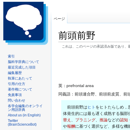
ページ
前頭前野
これは、このページの承認済み版であり、
ナ
検
索引
脳科学辞典について
ビ
索
最近完成した項目
ゲ
に
編集履歴
ー
移
執筆にあたって
シ
動
引用の仕方
英：prefrontal area
ョ
著作権について
同義語：前頭連合野、前頭前皮質、前
ン
免責事項
問い合わせ
に
各学会編集のオンライ
移
前頭前野は
ヒト
をヒトたらしめ，
ン用語辞典
動
体発生的には最も遅く成熟する脳部
About us (in English)
替え
、
プラニング
、
推論
などの
認知
Twitter
(BrainScienceBot)
や
報酬
に基づく選択など、多様な機