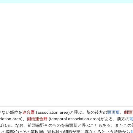
さない部位を
連合野
(association area)と呼ぶ。脳の後方の
頭頂葉
、
側頭
ciation area)、
側頭連合野
(temporal association area)がある。前方の
ばれる。なお、前頭前野そのものを前頭葉と呼ぶこともある。またこの
この脳部位はその第Ⅳ層に顆粒状の細胞が密に存在するという特徴から