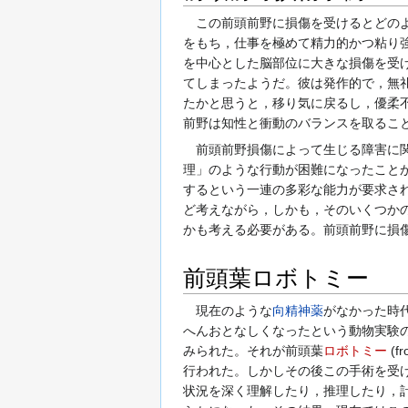
この前頭前野に損傷を受けるとどのよ
をもち，仕事を極めて精力的かつ粘り
を中心とした脳部位に大きな損傷を受
てしまったようだ。彼は発作的で，無
たかと思うと，移り気に戻るし，優柔
前野は知性と衝動のバランスを取るこ
前頭前野損傷によって生じる障害に
理」のような行動が困難になったこと
するという一連の多彩な能力が要求さ
ど考えながら，しかも，そのいくつか
かも考える必要がある。前頭前野に損
前頭葉ロボトミー
現在のような
向精神薬
がなかった時
へんおとなしくなったという動物実験
みられた。それが前頭葉
ロボトミー
(
行われた。しかしその後この手術を受
状況を深く理解したり，推理したり，