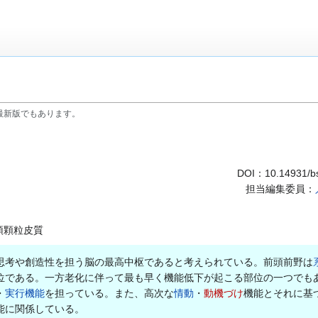
最新版でもあります。
DOI：
10.14931/b
担当編集委員：
頭顆粒皮質
思考や創造性を担う脳の最高中枢であると考えられている。前頭前野は
位である。一方老化に伴って最も早く機能低下が起こる部位の一つでも
・
実行機能
を担っている。また、高次な
情動
・
動機づけ
機能とそれに基
能に関係している。