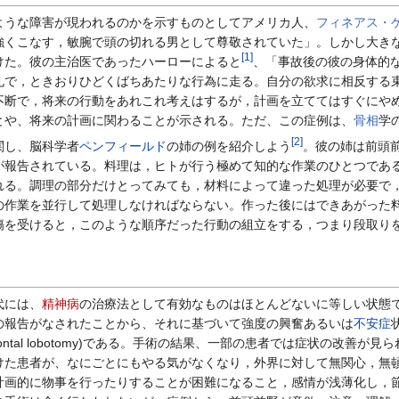
うな障害が現われるのかを示すものとしてアメリカ人、
フィネアス・
強くこなす，敏腕で頭の切れる男として尊敬されていた」。しかし大き
[
1
]
けた。彼の主治医であったハーローによると
、「事故後の彼の身体的
礼で，ときおりひどくばちあたりな行為に走る。自分の欲求に相反する
不断で，将来の行動をあれこれ考えはするが，計画を立ててはすぐにや
とや、将来の計画に関わることが示される。ただ、この症例は、
骨相
学
[
2
]
関し、脳科学者
ペンフィールド
の姉の例を紹介しよう
。彼の姉は前頭
が報告されている。料理は，ヒトが行う極めて知的な作業のひとつであ
れる。調理の部分だけとってみても，材料によって違った処理が必要で
の作業を並行して処理しなければならない。作った後にはできあがった
傷を受けると，このような順序だった行動の組立をする，つまり段取り
代には、
精神病
の治療法として有効なものはほとんどないに等しい状態で
の報告がなされたことから、それに基づいて強度の興奮あるいは
不安症
frontal lobotomy)である。手術の結果、一部の患者では症状の
けた患者が、なにごとにもやる気がなくなり，外界に対して無関心，無
計画的に物事を行ったりすることが困難になること，感情が浅薄化し，