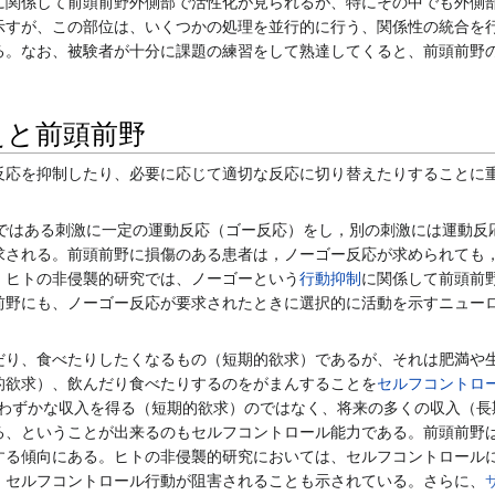
して前頭前野外側部で活性化が見られるが、特にその中でも外側部の一番前に
示すが、この部位は、いくつかの処理を並行的に行う、関係性の統合を
る。なお、被験者が十分に課題の練習をして熟達してくると、前頭前野
えと前頭前野
応を抑制したり、必要に応じて適切な反応に切り替えたりすることに
ask)ではある刺激に一定の運動反応（ゴー反応）をし，別の刺激には運動
求される。前頭前野に損傷のある患者は，ノーゴー反応が求められても
。ヒトの非侵襲的研究では、ノーゴーという
行動抑制
に関係して前頭前
前野にも、ノーゴー反応が要求されたときに選択的に活動を示すニュー
り、食べたりしたくなるもの（短期的欲求）であるが、それは肥満や
的欲求）、飲んだり食べたりするのをがまんすることを
セルフコントロ
当面のわずかな収入を得る（短期的欲求）のではなく、将来の多くの収入（
る、ということが出来るのもセルフコントロール能力である。前頭前野
する傾向にある。ヒトの非侵襲的研究においては、セルフコントロール
、セルフコントロール行動が阻害されることも示されている。さらに、