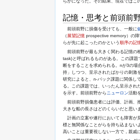
らかになった。その結果、現在ではこ
記憶・思考と前頭前
前頭前野に損傷を受けても、一般に
（
展望記憶
prospective mem
らが先に起こったのかという
順序の記
前頭前野が最も大きく関わる記憶の種類が
task)と呼ばれるものがある。この
断をすることを求められる。nが3の場
持」しつつ、呈示されたばかりの刺激
研究によると、n-バック課題に関係し
る。この課題では、いったん呈示され
を示す。前頭前野から
ニューロン
活動
前頭前野損傷患者には評価、計画、推
大きな船の長さはどのくらいだと思い
計画の立案や遂行においても障害が見
標と無関係なことがらを持ち込まない
高いことは重要視しない一方で，親戚