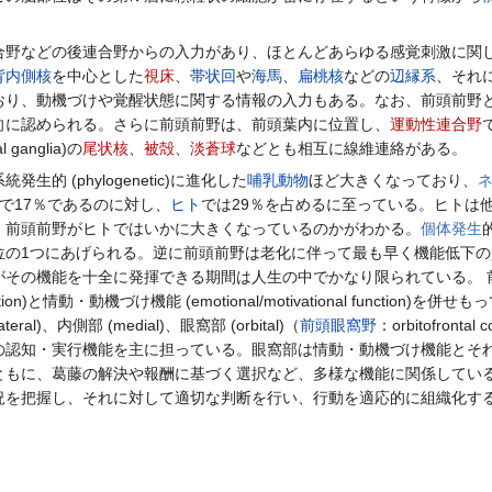
野などの後連合野からの入力があり、ほとんどあらゆる感覚刺激に関
背内側核
を中心とした
視床
、
帯状回
や
海馬
、
扁桃核
などの
辺縁系
、それ
おり、動機づけや覚醒状態に関する情報の入力もある。なお、前頭前野
向に認められる。さらに前頭前野は、前頭葉内に位置し、
運動性連合野
l ganglia)の
尾状核
、
被殻
、
淡蒼球
などとも相互に線維連絡がある。
 (phylogenetic)に進化した
哺乳動物
ほど大きくなっており、
で17％であるのに対し、
ヒト
では29％を占めるに至っている。ヒトは
、前頭前野がヒトではいかに大きくなっているのかがわかる。
個体発生
的
位の1つにあげられる。逆に前頭前野は老化に伴って最も早く機能低下の
がその機能を十全に発揮できる期間は人生の中でかなり限られている。 
unction)と情動・動機づけ機能 (emotional/motivational function)を
)、内側部 (medial)、眼窩部 (orbital)（
前頭眼窩野
：orbitofr
の認知・実行機能を主に担っている。眼窩部は情動・動機づけ機能とそ
ともに、葛藤の解決や報酬に基づく選択など、多様な機能に関係してい
況を把握し、それに対して適切な判断を行い、行動を適応的に組織化す