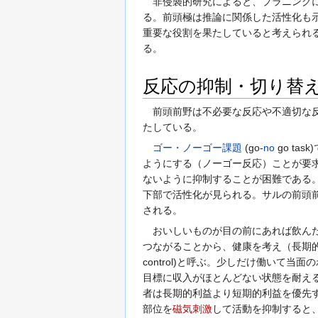
非侵襲的研究によると、プラニングに関係
る。前頭極は推論に関係した活性化も
重要な役割を果たしていると考えられ
る。
反応の抑制・切り替
前頭前野は不必要な反応や不適切な反
たしている。
ゴー・ノーゴー課題
(go-
no
go t
ようにする（ノーゴー反応）ことが要
ないように抑制することが困難である
下部で活性化が見られる。サルの前頭
される。
おいしいものが目の前にあれば飲んだ
つながることから、健康を考え（長期
control)と呼ぶ。少しだけ働いて
目標に収入がほとんどない状態を耐え
者は長期的利益より短期的利益を優先
部位を
磁気刺激
して活動を抑制すると