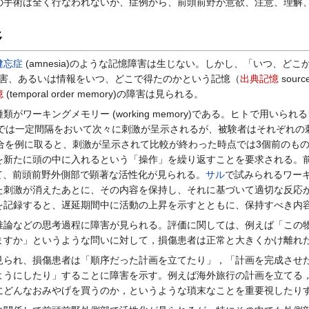
の手術は全く行なわれないが、症例から、前頭前野が意欲、注意、理解
野
健忘症
(amnesia)のような記憶障害は生じない。しかし、「いつ、
ory）の障害、あるいは情報をいつ、どこで得たのかという記憶（
出典記憶
sou
憶
(temporal order memory)の障害は見られる。
ワーキングメモリー (working memory)である。ヒトで用いら
課題では一定間隔をおいて次々に刺激が呈示されるが、被験者はそれぞれ
合を例に取ると、刺激が呈示されて比較が終わった時点では3個前のも
を新たに頭の中に入れるという「操作」を繰り返すことを要求される。
て、前頭前野外側部で顕著な活性化が見られる。
サル
で試みられるワー
た刺激が消えたあとに、その内容を保持し、それに基づいて適切な反応
を記録すると、遅延期間中に活動の上昇を示すとともに、保持すべき内
論などの思考過程に障害が見られる。評価に関しては、例えば「この物
ますか」というような問いに対して，損傷患者は正常と大きくかけ離れ
られ、損傷患者は「順序だった計画を立てたり」，「計画を完成させた
ようにしたり」することに障害を示す。例えば海外旅行の計画を立てる
にどんなおみやげを買うのか，というような瑣末なことを重要視したり