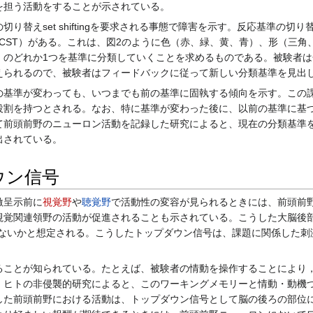
を担う活動をすることが示されている。
替えset shiftingを要求される事態で障害を示す。反応基準の切
rting task; WCST）がある。これは、図2のように色（赤、緑、黄、青）
」のどれか1つを基準に分類していくことを求めるものである。被験者は
えられるので、被験者はフィードバックに従って新しい分類基準を見出
基準が変わっても、いつまでも前の基準に固執する傾向を示す。この課
役割を持つとされる。なお、特に基準が変わった後に、以前の基準に基
て前頭前野のニューロン活動を記録した研究によると、現在の分類基準
出されている。
ウン信号
激呈示前に
視覚野
や
聴覚野
で活動性の変容が見られるときには、前頭前
覚関連領野の活動が促進されることも示されている。こうした大脳後部に
じたのではないかと想定される。こうしたトップダウン信号は、課題に関係し
ことが知られている。たとえば、被験者の情動を操作することにより，
。ヒトの非侵襲的研究によると、このワーキングメモリーと情動・動機
した前頭前野における活動は、トップダウン信号として脳の後ろの部位