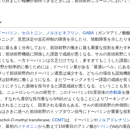
より好ましい報酬が期待できるときには，前頭前野ニューロンにおいて
ン
ドーパミン
、
セロトニン
、
ノルエピネフリン
、
GABA
（ガンマアミノ酪
ラニング、意思決定や反応抑制の障害を示したり、情動障害を示したり
葉に最も多く分布しており、前頭前野の働きに最も重要な役割を果たす
は，前頭前野機能に関係した課題で成績が悪くなる。サルの前頭前野に
なくなる。一方ドーパミンは欠乏だけでなく，多すぎてもこうした課題
前野が効率的に働くためには，ドーパミン量がある「最適レベル」にあ
伴って前頭前野内のドーパミン濃度は減少する。どちらの場合も認知機
野は効率的に働くようになる。またワーキングメモリー課題の成績が良
ヒトにそうした薬物を投与すると課題成績が悪くなる、ということも見
る。ニューロンレベルの研究で、このドーパミンD1受容体の
作動薬
を微
。すなわち適切な投与量ならS/N比がよくなることによりワーキング
進されることはなく、阻害される場合もある。サルの前頭前野の外側部に
れはさきに述べた前頭前野のトップダウン信号にドーパミンが重要な役
echol-
O
-methyl transferase;
COMT
)は、ドーパミンや
ノルアドレナリ
り、最初の
メチオニン
から数えて158番目のアミノ酸が
バリン
(Val)の