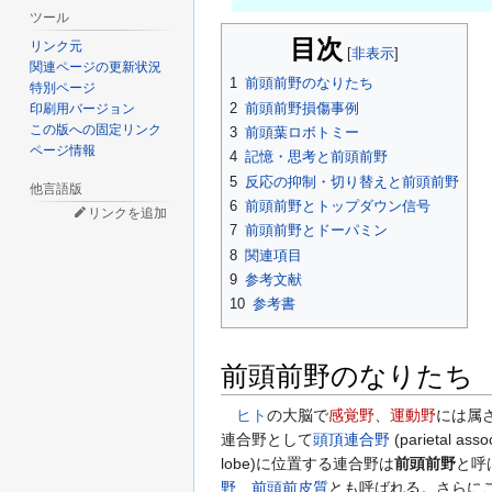
ツール
目次
リンク元
関連ページの更新状況
1
前頭前野のなりたち
特別ページ
2
前頭前野損傷事例
印刷用バージョン
この版への固定リンク
3
前頭葉ロボトミー
ページ情報
4
記憶・思考と前頭前野
5
反応の抑制・切り替えと前頭前野
他言語版
6
前頭前野とトップダウン信号
リンクを追加
7
前頭前野とドーパミン
8
関連項目
9
参考文献
10
参考書
前頭前野のなりたち
ヒト
の大脳で
感覚野
、
運動野
には属
連合野として
頭頂連合野
(parietal asso
lobe)に位置する連合野は
前頭前野
と呼
野
、
前頭前皮質
とも呼ばれる。さらに