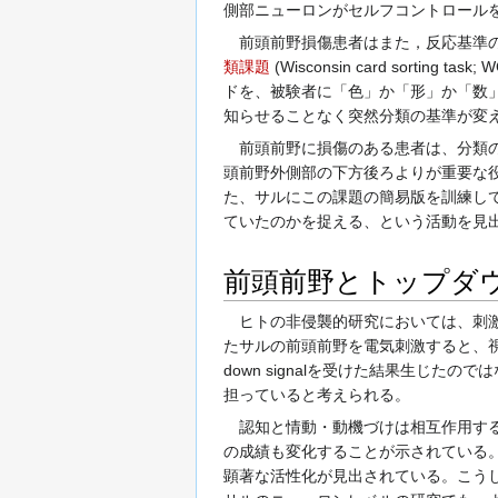
側部ニューロンがセルフコントロール
前頭前野損傷患者はまた，反応基準の切り
類課題
(Wisconsin card so
ドを、被験者に「色」か「形」か「数
知らせることなく突然分類の基準が変
前頭前野に損傷のある患者は、分類の
頭前野外側部の下方後ろよりが重要な
た、サルにこの課題の簡易版を訓練し
ていたのかを捉える、という活動を見
前頭前野とトップダ
ヒトの非侵襲的研究においては、刺
たサルの前頭前野を電気刺激すると、視
down signalを受けた結果生
担っていると考えられる。
認知と情動・動機づけは相互作用する
の成績も変化することが示されている
顕著な活性化が見出されている。こう