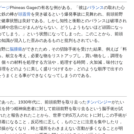
ゲージ
Phineas Gageの有名な例がある。「彼は
バランス
の取れた心
な鉄の棒が
頭蓋骨
を突き破るという爆発事故に見舞われ、前頭前野
な健康状態は良好である。しかし知性と衝動とのバランスは破壊され
束縛や忠告にがまんがならない。どうしようもないほど頑固になっ
めてしまう。」という状態になってしまった。このことから、前頭
の知識が混入した歪みのあるものと批判もされている。
前野に
脳腫瘍
ができたため，その切除手術を受けた結果、例えば「料
る。献立を考え，必要な物をリストアップし，買い物をし，調理を
，個々の材料を処理する方法や，処理する時間，火加減，味付けな
料理をどのように美しく盛りつけするか，どのような順序で出すの
をうまくとる事ができなくなってしまうのである。
あった。1930年代に、前頭前野を取り去った
チンパンジー
がたい
状を持つ精神病患者に対して前頭前野を取り去るという脳手術が試
改善が見られたと報告されたことから、世界で約5万人のヒトに対しこの手術が
頓着になること，反応性に乏しく，ものごとに注意を集中したり，
節操がなくなり，時と場所をわきまえない言動が多くなることが明