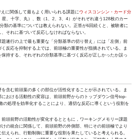
り替えに関係して最もよく用いられる課題に
ウィスコンシン・カード分
、形（三角、星、十字、丸）、数（1、2、3、4）がそれぞれ違う128枚のカー
分類の基準については教えられない。正答が6回続くと、被験者に
し、それに基づいて反応しなければならない。
題遂行の上で最も重要な「分類基準の切り替え」には「左側」前
づく反応を抑制する上では、前頭極の重要性が指摘されている。ま
を保持する、それぞれの分類基準に基づく反応が正しかったか誤っ
野を含む前頭葉の多くの部位が活性化することが示されている。ま
おける活動性の変容は、前頭前野からのトップダウン信号top-
た刺激の処理を効率化することにより、適切な反応に導くという役割を
前頭前野の活動性が変化するとともに，ワーキングメモリー課題
づけの統合に関係して、前頭前野の外側部、特にその前頭極でより
に伝えられ、行動制御に重要な役割を果たしていると考えられる。