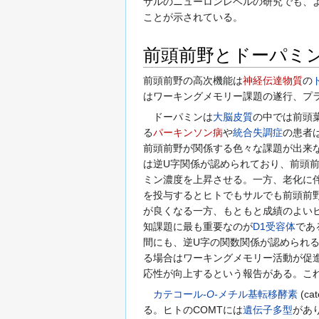
サルのニューロンレベルの研究でも、
ことが示されている。
前頭前野とドーパミ
前頭前野の高次機能は
神経伝達物質
の
はワーキングメモリー課題の遂行、プ
ドーパミンは
大脳皮質
の中では前頭
る
パーキンソン病
や
統合失調症
の患者
前頭前野が関係する色々な課題が出来
は逆U字関係が認められており、前頭
ミン濃度を上昇させる。一方、老化に
を投与するとヒトでもサルでも前頭前
が良くなる一方、もともと成績のよい
知課題に最も重要なのが
D1受容体
であ
間にも、逆U字の関数関係が認められる
る場合はワーキングメモリー活動が促
応性が向上するという報告がある。こ
カテコール-
O
-メチル基転移酵素
(cat
る。ヒトのCOMTには
遺伝子多型
があ