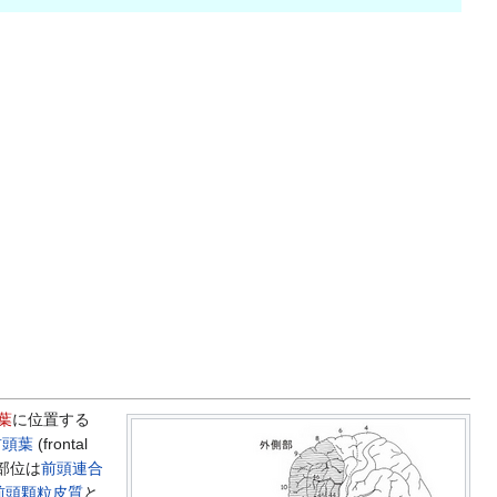
葉
に位置する
前頭葉
(frontal
部位は
前頭連合
前頭顆粒皮質
と