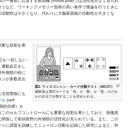
位置する前頭極 (frontal pole)では活性化がよく見られ
行うなど、ワーキングメモリー負荷の高い条件で推論を行うときに
の活動性は小さくなり、代わりに大脳基底核の活動性が大きくな
重要な役割を果
反応を一切しない
，運動反応をし
野外側部の特に
ロンが多数見出
図2. ウィスコンシン・カード分類テスト（WCST）
被験者は選択カードを「色」か「数」か「形」のどれ
生活習慣病にも
かの次元で分類することを求められる。
ール
(self
長期的目標）を
はこのセルフコントロールにも重要な役割を果たしており、損傷患
に関係して前頭前野の外側部の活性化が見られている。また、この
サル
に課題を訓練してニューロン活動を記録した研究によると、外