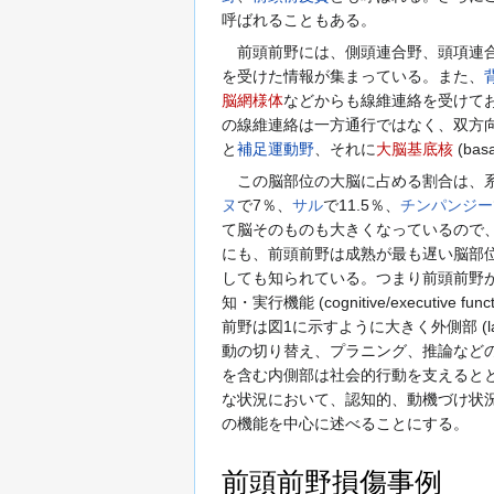
呼ばれることもある。
前頭前野には、側頭連合野、頭項連合
を受けた情報が集まっている。また、
脳網様体
などからも線維連絡を受けて
の線維連絡は一方通行ではなく、双方
と
補足運動野
、それに
大脳基底核
(basa
この脳部位の大脳に占める割合は、系統発生的
ヌ
で7％、
サル
で11.5％、
チンパンジー
て脳そのものも大きくなっているので
にも、前頭前野は成熟が最も遅い脳部
しても知られている。つまり前頭前野
知・実行機能 (cognitive/executive f
前野は図1に示すように大きく外側部 (lateral
動の切り替え、プラニング、推論など
を含む内側部は社会的行動を支えると
な状況において、認知的、動機づけ状
の機能を中心に述べることにする。
前頭前野損傷事例