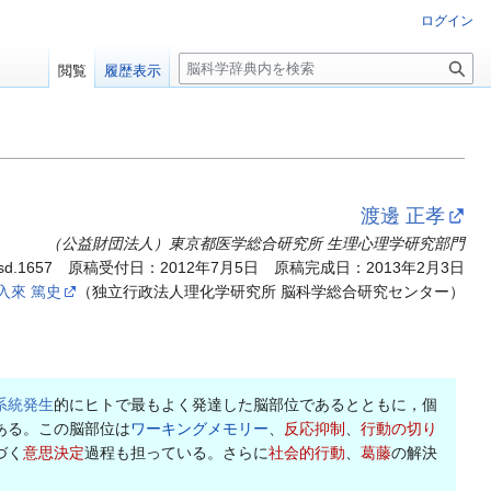
ログイン
検
閲覧
履歴表示
索
渡邊 正孝
（公益財団法人）東京都医学総合研究所 生理心理学研究部門
sd.1657
原稿受付日：2012年7月5日 原稿完成日：2013年2月3日
入來 篤史
（独立行政法人理化学研究所 脳科学総合研究センター）
系統発生
的にヒトで最もよく発達した脳部位であるとともに，個
ある。この脳部位は
ワーキングメモリー
、
反応抑制
、
行動の切り
づく
意思決定
過程も担っている。さらに
社会的行動
、
葛藤
の解決