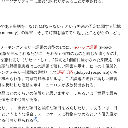
、パーソナリティーに重要な関わりがあることが示される。
どこかである事柄をしなければならない」という将来の予定に関する記憶
rce memory）の障害、そして時間を隔てて生起したことがらの、どち
れるワーキングメモリー課題の典型の1つに、
n-バック課題
(n-back
の刺激が呈示されるたびに、それがｎ個前のものと同じか違うかの判
のを忘れ去り（リセットし）、2個前と1個前に呈示された刺激を「保
前頭前野損傷患者はこの課題で著しい障害を示す。ヒトの非侵襲的
キングメモリー課題の典型として
遅延反応
(delayed response)があ
が求められる。前頭前野破壊ザルは、この課題の遂行に著しい障害
容を反映した活動を示すニューロンが多数見出される。
品はどのくらいの値段だと思いますか」，あるいは「世界で最も
た値を出す傾向がある。
り」，「重要な項目と些細な項目を区別したり」，あるいは「目
，というような場合，スーツケースに荷物をつめるという優先度が
[
3
]
する傾向が見られる
。