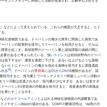
ワーキングメモリーに関係した活動が促進され、正解率も上昇する
酸）などによって支えられている。これらの物質が欠乏すると、ヒト
する。
神経伝達物質である。ドーパミンの働きの異常に関係した病気であ
ドーパミンの阻害剤を投与してドーパミンを枯渇させると，サルは
に障害を起こす。前頭前野のドーパミン量と認知課題の成績の間に
る必要があると考えられている。強い
ストレス
は前頭前野内のドーパ
能は低下するが、濃度を適度に下げる，あるいは上げるような薬物
くないヒトにドーパミンの働きを高める薬物を投与すると課題成績
[
4
]
られる
。ドーパミンの
受容体
には
D1
から
D5
の5種類があるが、認
量投与すると、投与量とワーキングメモリー関連ニューロン活動の
メモリー活動は促進されるが、投与量が少なすぎる、あるいは多すぎ
ドーパミンD1受容体の作動薬を投与すると、視覚連合野の刺激反
割を果たすことを示す。
ン
などの
カテコールアミン
とよばれる神経伝達物質の代謝酵素であ
場合とメチオニン(Met)の場合がある。COMTの酵素活性は、Val型の方