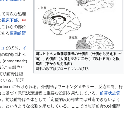
して高次な処理
に
視床下部
、
中
とこれらの部位
である
運動前野
ネコ
で3.5％、
イ
図1. ヒトの大脳前頭前野の外側面（外側から見える
他の動物に比べ
面）、内側面（大脳を左右に二分して現れる面）と眼
 (ontogenetic)
窩面（下から見える面）
起こる部位と
図中の数字はブロードマンの領野。
前頭前野は認
併せもっている。前頭
ontal cortex）に分けられる。外側部はワーキングメモリー、反応抑制、行
れに基づく意思決定過程に重要な役割を果たしている。
前帯状皮質
る。前頭前野は全体として「定型的反応様式では対応できないよう
る」というような役割を果たしている。ここでは前頭前野の外側部