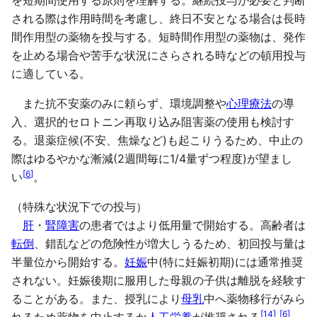
を短期間使用する原則を理解する。継続投与が必要と判断
される際は作用時間を考慮し、終日不安となる場合は長時
間作用型の薬物を投与する。短時間作用型の薬物は、発作
を止める場合や苦手な状況にさらされる時などの頓用投与
に適している。
また抗不安薬のみに頼らず、環境調整や
心理療法
の導
入、選択的セロトニン再取り込み阻害薬の使用も検討す
る。退薬症候(不安、焦燥など)も起こりうるため、中止の
際はゆるやかな漸減(2週間毎に1/4量ずつ程度)が望まし
[
6
]
い
。
（特殊な状況下での投与）
肝
・
腎障害
の患者ではより低用量で開始する。高齢者は
転倒
、錯乱などの危険性が増大しうるため、初回投与量は
半量位から開始する。
妊娠
中(特に妊娠初期)には通常推奨
されない。妊娠後期に服用した母親の子供は離脱を経験す
ることがある。また、授乳により
母乳
中へ薬物移行がみら
[
14
]
[
6
]