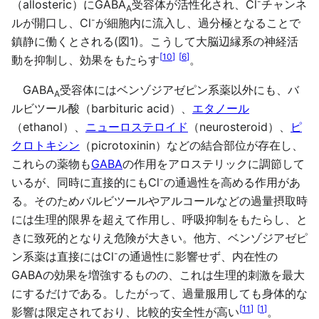
-
（allosteric）にGABA
受容体が活性化され、Cl
チャンネ
A
-
ルが開口し、Cl
が細胞内に流入し、過分極となることで
鎮静に働くとされる(図1)。こうして大脳辺縁系の神経活
[
10
]
[
6
]
動を抑制し、効果をもたらす
。
GABA
受容体にはベンゾジアゼピン系薬以外にも、バ
A
ルビツール酸（barbituric acid）、
エタノール
（ethanol）、
ニューロステロイド
（neurosteroid）、
ピ
クロトキシン
（picrotoxinin）などの結合部位が存在し、
これらの薬物も
GABA
の作用をアロステリックに調節して
-
いるが、同時に直接的にもCl
の通過性を高める作用があ
る。そのためバルビツールやアルコールなどの過量摂取時
には生理的限界を超えて作用し、呼吸抑制をもたらし、と
きに致死的となりえ危険が大きい。他方、ベンゾジアゼピ
-
ン系薬は直接にはCl
の通過性に影響せず、内在性の
GABAの効果を増強するものの、これは生理的刺激を最大
にするだけである。したがって、過量服用しても身体的な
[
11
]
[
1
]
影響は限定されており、比較的安全性が高い
。