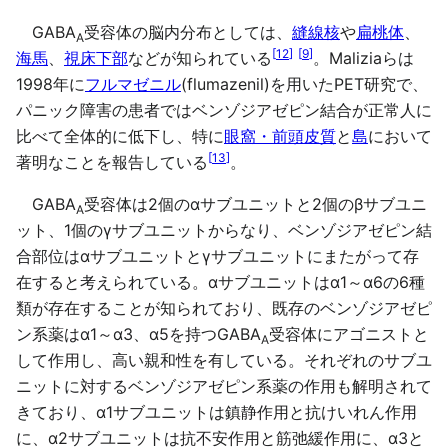
GABA
受容体の脳内分布としては、
縫線核
や
扁桃体
、
A
[
12
]
[
9
]
海馬
、
視床下部
などが知られている
。Maliziaらは
1998年に
フルマゼニル
(flumazenil)を用いたPET研究で、
パニック障害の患者ではベンゾジアゼピン結合が正常人に
比べて全体的に低下し、特に
眼窩・前頭皮質
と
島
において
[
13
]
著明なことを報告している
。
GABA
受容体は2個のαサブユニットと2個のβサブユニ
A
ット、1個のγサブユニットからなり、ベンゾジアゼピン結
合部位はαサブユニットとγサブユニットにまたがって存
在すると考えられている。αサブユニットはα1～α6の6種
類が存在することが知られており、既存のベンゾジアゼピ
ン系薬はα1～α3、α5を持つGABA
受容体にアゴニストと
A
して作用し、高い親和性を有している。それぞれのサブユ
ニットに対するベンゾジアゼピン系薬の作用も解明されて
きており、α1サブユニットは鎮静作用と抗けいれん作用
に、α2サブユニットは抗不安作用と筋弛緩作用に、α3と