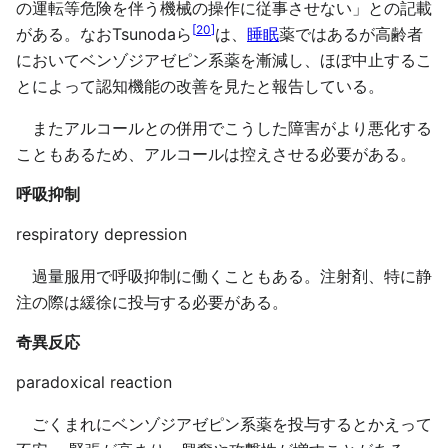
の運転等危険を伴う機械の操作に従事させない」との記載
[
20
]
がある。なおTsunodaら
は、
睡眠
薬ではあるが高齢者
においてベンゾジアゼピン系薬を漸減し、ほぼ中止するこ
とによって認知機能の改善を見たと報告している。
またアルコールとの併用でこうした障害がより悪化する
こともあるため、アルコールは控えさせる必要がある。
呼吸抑制
respiratory depression
過量服用で呼吸抑制に働くこともある。注射剤、特に静
注の際は緩徐に投与する必要がある。
奇異反応
paradoxical reaction
ごくまれにベンゾジアゼピン系薬を投与するとかえって