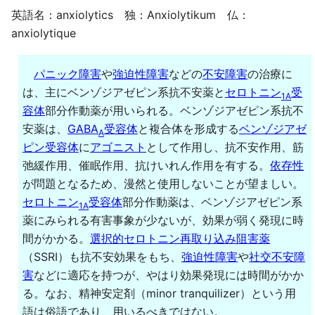
英語名：anxiolytics 独：Anxiolytikum 仏：
anxiolytique
パニック障害
や
強迫性障害
などの
不安障害
の治療に
は、主にベンゾジアゼピン系抗不安薬と
セロトニン
受
1A
容体
部分作動薬が用いられる。ベンゾジアゼピン系抗不
安薬は、
GABA
受容体
と複合体を形成する
ベンゾジアゼ
A
ピン受容体
に
アゴニスト
として作用し、抗不安作用、筋
弛緩作用、催眠作用、抗けいれん作用を有する。
依存性
が問題となるため、漫然と使用しないことが望ましい。
セロトニン
受容体
部分作動薬は、ベンゾジアゼピン系
1A
薬にみられる有害事象が少ないが、効果が弱く発現に時
間がかかる。
選択的セロトニン再取り込み阻害薬
（SSRI）も抗不安効果をもち、
強迫性障害
や
社交不安障
害
などに適応を持つが、やはり効果発現には時間がかか
る。なお、精神安定剤（minor tranquilizer）という用
語は俗語であり、用いるべきではない。