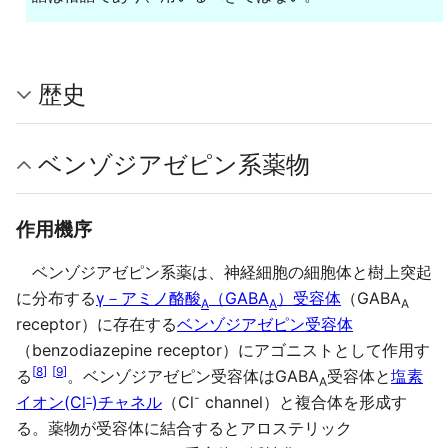
歴史
ベンゾジアゼピン系薬物
作用機序
ベンゾジアゼピン系薬は、神経細胞の細胞体と樹上突起
に分布する
γ－アミノ酪酸
（GABA
）受容体
（GABA
A
A
A
receptor）に存在する
ベンゾジアゼピン受容体
（benzodiazepine receptor）にアゴニストとして作用す
[
8
]
[
9
]
る
。ベンゾジアゼピン受容体はGABA
受容体と
塩素
A
-
-
イオン(Cl
)チャネル
（Cl
channel）と複合体を形成す
る。薬物が受容体に結合するとアロステリック