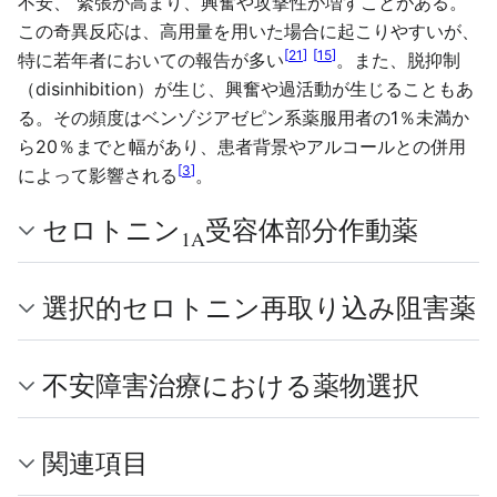
不安、 緊張が高まり、興奮や攻撃性が増すことがある。
この奇異反応は、高用量を用いた場合に起こりやすいが、
[
21
]
[
15
]
特に若年者においての報告が多い
。また、脱抑制
（disinhibition）が生じ、興奮や過活動が生じることもあ
る。その頻度はベンゾジアゼピン系薬服用者の1％未満か
ら20％までと幅があり、患者背景やアルコールとの併用
[
3
]
によって影響される
。
セロトニン
受容体部分作動薬
1A
選択的セロトニン再取り込み阻害薬
不安障害治療における薬物選択
関連項目