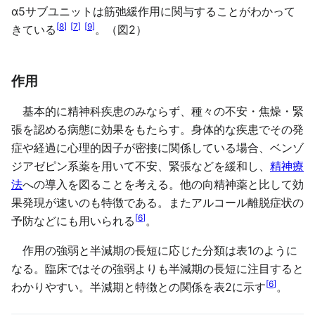
α5サブユニットは筋弛緩作用に関与することがわかって
[
8
]
[
7
]
[
9
]
きている
。（図2）
作用
基本的に精神科疾患のみならず、種々の不安・焦燥・緊
張を認める病態に効果をもたらす。身体的な疾患でその発
症や経過に心理的因子が密接に関係している場合、ベンゾ
ジアゼピン系薬を用いて不安、緊張などを緩和し、
精神療
法
への導入を図ることを考える。他の向精神薬と比して効
果発現が速いのも特徴である。またアルコール離脱症状の
[
6
]
予防などにも用いられる
。
作用の強弱と半減期の長短に応じた分類は表1のように
なる。臨床ではその強弱よりも半減期の長短に注目すると
[
6
]
わかりやすい。半減期と特徴との関係を表2に示す
。