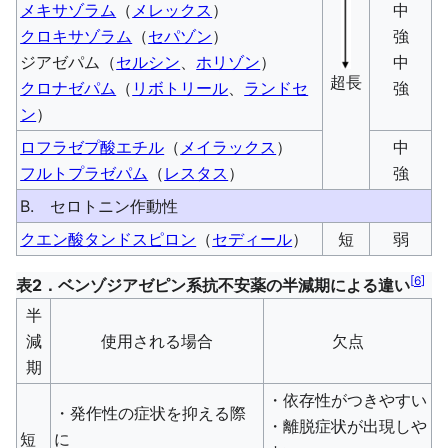
メキサゾラム
（
メレックス
）
中
クロキサゾラム
（
セパゾン
）
強
ジアゼパム（
セルシン
、
ホリゾン
）
中
超長
クロナゼパム
（
リボトリール
、
ランドセ
強
ン
）
ロフラゼプ酸エチル
（
メイラックス
）
中
フルトプラゼパム
（
レスタス
）
強
B. セロトニン作動性
クエン酸タンドスピロン
（
セディール
）
短
弱
[
6
]
表2．ベンゾジアゼピン系抗不安薬の半減期による違い
半
減
使用される場合
欠点
期
・依存性がつきやすい
・発作性の症状を抑える際
・離脱症状が出現しや
短
に