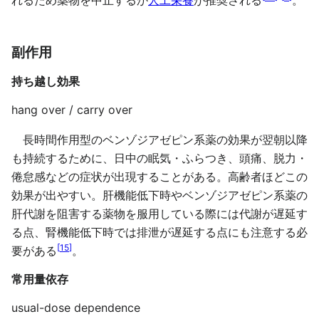
れるため薬物を中止するか
人工栄養
が推奨される
。
副作用
持ち越し効果
hang over / carry over
長時間作用型のベンゾジアゼピン系薬の効果が翌朝以降
も持続するために、日中の眠気・ふらつき、頭痛、脱力・
倦怠感などの症状が出現することがある。高齢者ほどこの
効果が出やすい。肝機能低下時やベンゾジアゼピン系薬の
肝代謝を阻害する薬物を服用している際には代謝が遅延す
る点、腎機能低下時では排泄が遅延する点にも注意する必
[
15
]
要がある
。
常用量依存
usual-dose dependence