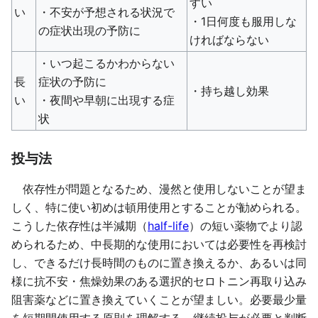
すい
い
・不安が予想される状況で
・1日何度も服用しな
の症状出現の予防に
ければならない
・いつ起こるかわからない
長
症状の予防に
・持ち越し効果
い
・夜間や早朝に出現する症
状
投与法
依存性が問題となるため、漫然と使用しないことが望ま
しく、特に使い初めは頓用使用とすることが勧められる。
こうした依存性は半減期（
half-life
）の短い薬物でより認
められるため、中長期的な使用においては必要性を再検討
し、できるだけ長時間のものに置き換えるか、あるいは同
様に抗不安・焦燥効果のある選択的セロトニン再取り込み
阻害薬などに置き換えていくことが望ましい。必要最少量