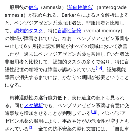
服用後の
健忘
（amnesia）(
前向性健忘
)（anterograde
amnesia）が認められる。Barkerらによるメタ解析による
と、ベンゾジアゼピン系薬服用者は、非服用者と比較し
て、
認知的タスク
、特に
言語性記憶
（verbal memory）
の領域が障害されていた。なお、ベンゾジアゼピン系薬を
中止して6ヶ月後に認知機能がすべての領域において改善
したが、過去にベンゾジアゼピン系薬を常用していた者は
非服用者と比較して、認知的タスクの多くで劣り、特に言
[
19
]
語性記憶の領域では障害が認められていた
。認知機能
障害が消失するまでには、かなりの期間が必要ということ
になる。
精神運動性の遂行能力低下、実行速度の低下も見られ
る。同じ
メタ解析
でも、ベンゾジアゼピン系薬は有意に交
[
19
]
通事故を増加させることが判明している
。ベンゾジア
ゼピン系薬の服用により、事故やけがの危険性が増すとも
[
3
]
されている
。全ての抗不安薬の添付文書には、「自動車