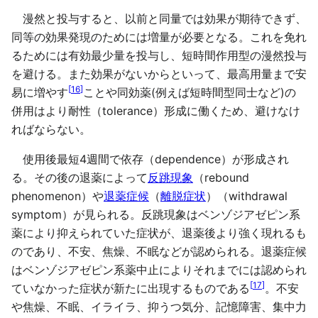
漫然と投与すると、以前と同量では効果が期待できず、
同等の効果発現のためには増量が必要となる。これを免れ
るためには有効最少量を投与し、短時間作用型の漫然投与
を避ける。また効果がないからといって、最高用量まで安
[
16
]
易に増やす
ことや同効薬(例えば短時間型同士など)の
併用はより耐性（tolerance）形成に働くため、避けなけ
ればならない。
使用後最短4週間で依存（dependence）が形成され
る。その後の退薬によって
反跳現象
（rebound
phenomenon）や
退薬症候
（
離脱症状
）（withdrawal
symptom）が見られる。反跳現象はベンゾジアゼピン系
薬により抑えられていた症状が、退薬後より強く現れるも
のであり、不安、焦燥、不眠などが認められる。退薬症候
はベンゾジアゼピン系薬中止によりそれまでには認められ
[
17
]
ていなかった症状が新たに出現するものである
。不安
や焦燥、不眠、イライラ、抑うつ気分、記憶障害、集中力