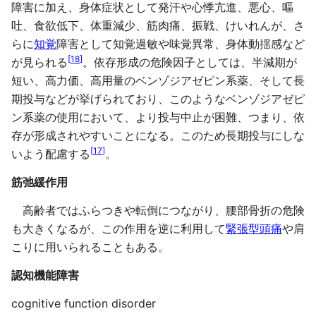
障害に加え、身体症状として発汗や心悸亢進、悪心、嘔
吐、食欲低下、体重減少、筋肉痛、振戦、けいれんが、さ
らに
知覚
障害として知覚過敏や味覚異常、身体動揺感など
[
18
]
が見られる
。依存形成の危険因子としては、半減期が
短い、高力価、高用量のベンゾジアゼピン系薬、そして長
期投与などが挙げられており、このようなベンゾジアゼピ
ン系薬の使用において、より投与中止が困難、つまり、依
存が形成されやすいことになる。このため長期投与にしな
[
17
]
いよう配慮する
。
筋弛緩作用
高齢者ではふらつきや転倒につながり、腰部骨折の危険
も大きくなるが、この作用を逆に利用して
緊張型頭痛
や肩
こりに用いられることもある。
認知機能障害
cognitive function disorder