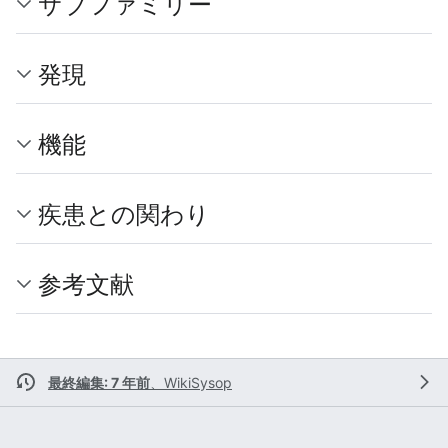
サブファミリー
発現
機能
疾患との関わり
参考文献
最終編集: 7 年前
、
WikiSysop