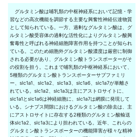
グルタミン酸は哺乳類の中枢神経系において記憶・学
習などの高次機能を調節する主要な興奮性神経伝達物質
として知られている。一方、過剰なグルタミン酸は、グ
ルタミン酸受容体の過剰な活性化によりグルタミン酸興
奮毒性と呼ばれる神経細胞障害作用を持つことが知られ
ている。このため細胞外グルタミン酸濃度は厳密に制御
される必要があり、グルタミン酸トランスポーターがそ
の役割を担う。これまで哺乳類の中枢神経系において、
5種類のグルタミン酸トランスポーターサブファミリ
ー、slc1a1、slc1a2、slc1a3、slc1a6、slc1a7が単離さ
れている。slc1a2、slc1a3は主にアストロサイトに、
slc1a1とslc1a6は神経細胞に、slc1a7は網膜に発現して
いる。シナプス間隙におけるグルタミン酸の除去は、主
にアストロサイトに存在する2種類のグルタミン酸輸送
体slc1a2、slc1a3により担われている。近年、これらの
グルタミン酸トランスポーターの機能障害が様々な精神