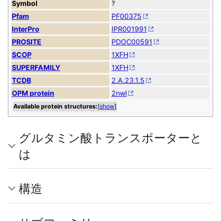
Symbol
?
Pfam
PF00375
InterPro
IPR001991
PROSITE
PDOC00591
SCOP
1XFH
SUPERFAMILY
1XFH
TCDB
2.A.23.1.5
OPM protein
2nwl
Available protein structures:
[
show
]
グルタミン酸トランスポーターと
は
構造