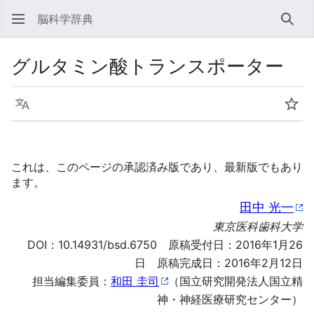
脳科学辞典
検索
グルタミン酸トランスポーター
言語
ウォ
これは、このページの承認済み版であり、最新版でもあり
ます。
田中 光一
東京医科歯科大学
DOI：
10.14931/bsd.6750
原稿受付日：2016年1月26
日 原稿完成日：2016年2月12日
担当編集委員：
和田 圭司
（国立研究開発法人国立精
神・神経医療研究センター）