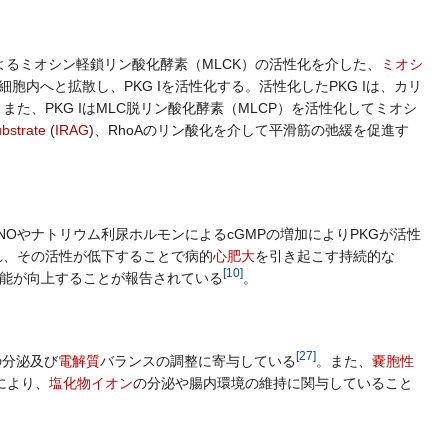
るミオシン軽鎖リン酸化酵素（MLCK）の活性化を介した、
ミオシ
内へと拡散し、PKG Iを活性化する。活性化したPKG Iは、カリ
。また、PKG IはMLC脱リン酸化酵素（MLCP）を活性化してミオシ
bstrate
(
IRAG
)、RhoAのリン酸化を介して平滑筋の弛緩を促進す
NOやナトリウム利尿ホルモンによるcGMPの増加によりPKGが活性
れ、その活性が低下することで病的
心肥大
を引き起こす持続的な
[
10
]
能が向上することが報告されている
。
[
27
]
の分泌及び
電解質
バランスの調整に寄与している
。また、
嚢胞性
により、
塩化物イオン
の分泌や腸内環境の維持に関与していること