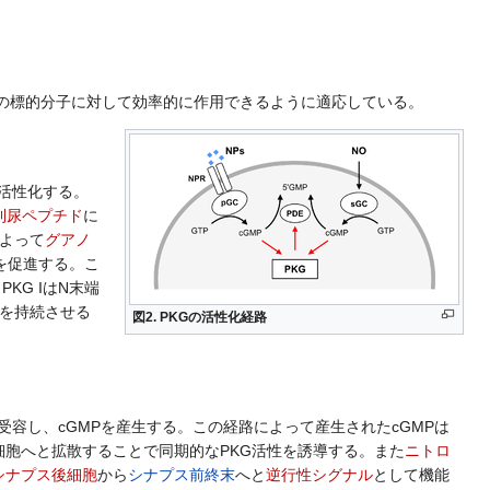
の標的分子に対して効率的に作用できるように適応している。
活性化する。
利尿ペプチド
に
よって
グアノ
解を促進する。こ
PKG IはN末端
性を持続させる
図2. PKGの活性化経路
受容し、cGMPを産生する。この経路によって産生されたcGMPは
胞へと拡散することで同期的なPKG活性を誘導する。また
ニトロ
シナプス後細胞
から
シナプス前終末
へと
逆行性シグナル
として機能