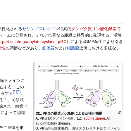
活性化される
セリン
／
スレオニン
特異的
タンパク質リン酸化酵素
で
ォームに分類され、それぞれ異なる組織に特異的に発現する。活性
（
particulate guanylate cyclase
,
pGC
）によるcGMP産生により引き
塑性
の調節などがあり、
細胞質
および
細胞膜
近傍における多様なシ
節ドメインに
が存在する。この
[
1
]
[
2
]
を有する
。
[
2
]
ある
。同領域
が解除され、触媒ド
位によって認識
図1. PKGの構造とcGMPによる活性化機構
A.
PKG Iのドメイン構造。LZ:
leucine zipper
, AI:
autoinhibitory domain.
ホモ二量体を形
B.
PKGの活性化機構。環状ヌクレオチド結合ドメイン