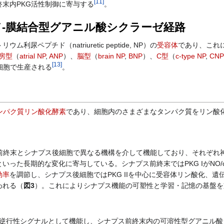
[
11
]
末内PKG活性制御に寄与する
。
-膜結合型グアニル酸シクラーゼ経路
ペプチド（natriuretic peptide, NP）の
受容体
であり、これ
房型
（
atrial NP
,
ANP
）、
脳型
（
brain NP
,
BNP
）、
C型
（
c-type NP
,
CNP
[
13
]
細胞で生産される
。
ンパク質リン酸化酵素
であり、細胞内のさまざまなタンパク質をリン酸
前終末とシナプス後細胞で異なる機構を介して機能しており、それぞれ
といった長期的な変化に寄与している。シナプス前終末ではPKG IがNO/
効率
を調節し、シナプス後細胞ではPKG IIを中心に受容体リン酸化、遺
われる（
図3
）。これによりシナプス機能の可塑性と学習・記憶の基盤を
逆行性シグナルとして機能し、シナプス前終末内の可溶性型グアニル酸