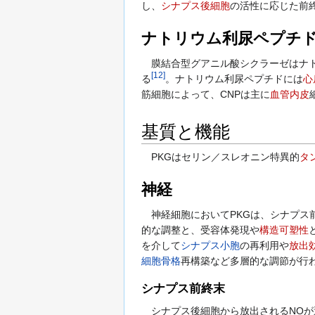
し、
シナプス後細胞
の活性に応じた前終
ナトリウム利尿ペプチド
膜結合型グアニル酸シクラーゼはナトリウム利尿
[
12
]
る
。ナトリウム利尿ペプチドには
心
筋細胞によって、CNPは主に
血管内皮
基質と機能
PKGはセリン／スレオニン特異的
タ
神経
神経細胞においてPKGは、シナプス
的な調整と、受容体発現や
構造可塑性
を介して
シナプス小胞
の再利用や
放出
細胞骨格
再構築など多層的な調節が行
シナプス前終末
シナプス後細胞から放出されるNOが