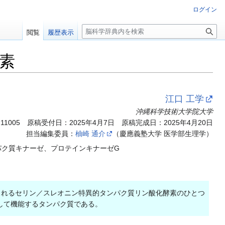
ログイン
検
閲覧
履歴表示
索
素
江口 工学
沖縄科学技術大学院大学
.11005
原稿受付日：2025年4月7日 原稿完成日：2025年4月20日
担当編集委員：
柚崎 通介
（慶應義塾大学 医学部生理学）
パク質キナーゼ、プロテインキナーゼG
化されるセリン／スレオニン特異的タンパク質リン酸化酵素のひとつ
して機能するタンパク質である。