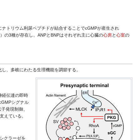
にナトリウム利尿ペプチドが結合することでcGMPが産生され
）の3種が存在し、ANPとBNPはそれぞれ主に心臓の
心房
と
心室
の
化し、多岐にわたる生理機能を調節する。
神経伝達の即時
cGMPシグナル
伝子発現制御、
支えている。
シクラーゼを