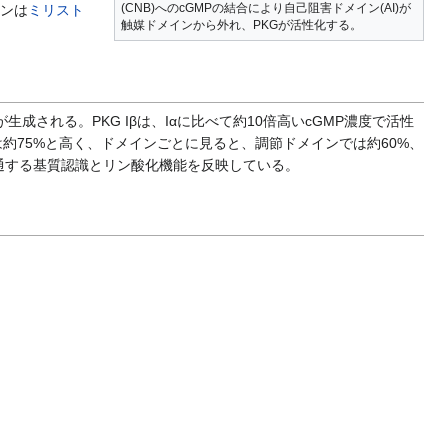
(CNB)へのcGMPの結合により自己阻害ドメイン(AI)が
インは
ミリスト
触媒ドメインから外れ、PKGが活性化する。
βが生成される。PKG Iβは、Iαに比べて約10倍高いcGMP濃度で活性
性は約75%と高く、ドメインごとに見ると、調節ドメインでは約60%、
通する基質認識とリン酸化機能を反映している。