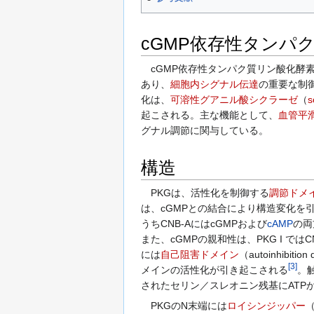
cGMP依存性タンパ
cGMP依存性タンパク質リン酸化酵素
あり、
細胞内シグナル伝達
の重要な制
化は、
可溶性グアニル酸シクラーゼ
（
s
起こされる。主な機能として、
血管平
グナル調節に関与している。
構造
PKGは、活性化を制御する
調節ドメ
は、cGMPとの結合により構造変化を
うちCNB-AにはcGMPおよび
cAMP
の両
また、cGMPの親和性は、PKG I では
には
自己阻害ドメイン
（autoinhib
[
3
]
メインの活性化が引き起こされる
。
されたセリン／スレオニン残基にATP
PKGのN末端には
ロイシンジッパー
（