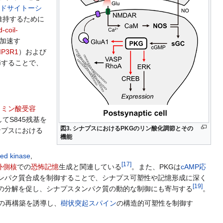
ドサイトーシ
維持するために
-coil-
加速す
IP3R1
）および
節することで、
タミン酸受容
てS845残基を
図3. シナプスにおけるPKGのリン酸化調節とその
ナプスにおける
機能
ted kinase
,
[
17
]
外側核
での
恐怖記憶
生成と関連している
。また、PKGは
cAMP応
ンパク質合成を制御することで、シナプス可塑性や記憶形成に深く
[
19
]
の分解を促し、シナプスタンパク質の動的な制御にも寄与する
。
の再構築を誘導し、
樹状突起スパイン
の構造的可塑性を制御す