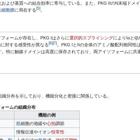
化および基質への結合効率に寄与している。また、PKG IIのN末端ドメ
[
5
]
は
細胞膜
に局在する
。
ソフォームが存在し、PKG Iはさらに
選択的スプライシング
によりIαとI
[
6
]
[
7
]
動に対する感受性が異なる
。PKG IとIIの全体のアミノ酸配列相同
示す。特に触媒ドメインは高度に保存されており、両アイソフォームに共
組織分布を示しており、機能分化と密接に関係している。
ソフォームの組織分布
機能の例
筋
細胞の弛緩や
心拍
調節
情報伝達や
イオン
恒常性