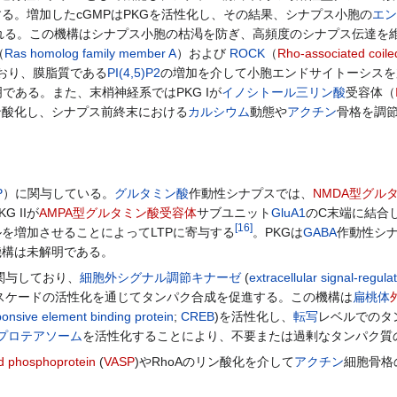
する。増加したcGMPはPKGを活性化し、その結果、シナプス小胞の
エン
れる。この機構はシナプス小胞の枯渇を防ぎ、高頻度のシナプス伝達を
（
Ras homolog family member A
）および
ROCK
（
Rho-associated coiled
おり、膜脂質である
PI(4,5)P2
の増加を介して小胞エンドサイトーシスを
である。また、末梢神経系ではPKG Iが
イノシトール三リン酸
受容体（
ン酸化し、シナプス前終末における
カルシウム
動態や
アクチン
骨格を調
P
）に関与している。
グルタミン酸
作動性シナプスでは、
NMDA型グル
G IIが
AMPA型グルタミン酸受容体
サブユニット
GluA1
のC末端に結合し
[
16
]
ルを増加させることによってLTPに寄与する
。PKGは
GABA
作動性シ
機構は未解明である。
関与しており、
細胞外シグナル調節キナーゼ
(
extracellular signal-regula
スケードの活性化を通じてタンパク合成を促進する。この機構は
扁桃体
onsive element binding protein
;
CREB
)を活性化し、
転写
レベルでのタ
プロテアソーム
を活性化することにより、不要または過剰なタンパク質
ed phosphoprotein
(
VASP
)やRhoAのリン酸化を介して
アクチン
細胞骨格