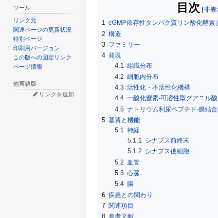
目次
ツール
リンク元
1
cGMP依存性タンパク質リン酸化酵素
関連ページの更新状況
2
構造
特別ページ
3
ファミリー
印刷用バージョン
4
発現
この版への固定リンク
4.1
組織分布
ページ情報
4.2
細胞内分布
他言語版
4.3
活性化・不活性化機構
リンクを追加
4.4
一酸化窒素-可溶性型グアニル
4.5
ナトリウム利尿ペプチド-膜結
5
基質と機能
5.1
神経
5.1.1
シナプス前終末
5.1.2
シナプス後細胞
5.2
血管
5.3
心臓
5.4
腸
6
疾患との関わり
7
関連項目
8
参考文献