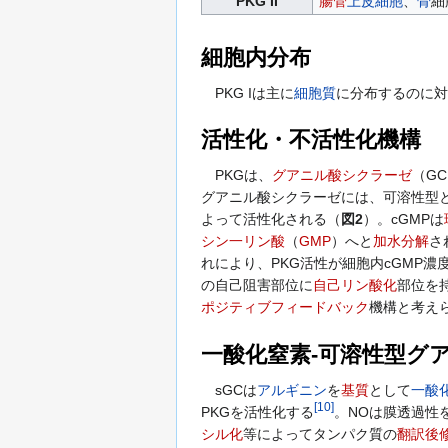
PKG II
腸管
上皮細胞
、
骨
細
細胞内分布
PKG Iは主に
細胞質
に分布するのに対し
活性化・不活性化機構
PKGは、
グアニル酸シクラーゼ
（G
グアニル酸シクラーゼには、可溶性型
よって活性化される（
図2
）。cGMPは
シン一リン酸
（
GMP
）へと
加水分解
さ
れにより、PKG活性が細胞内cGMP濃
の自己阻害部位に
自己リン酸化
部位を
ポジティブフィードバック
機構と考え
一酸化窒素-可溶性型グ
sGCは
アルギニン
を
基質
として
一酸
[
10
]
PKGを活性化する
。NOは膜透過性
シル化
等によってタンパク質の
翻訳後