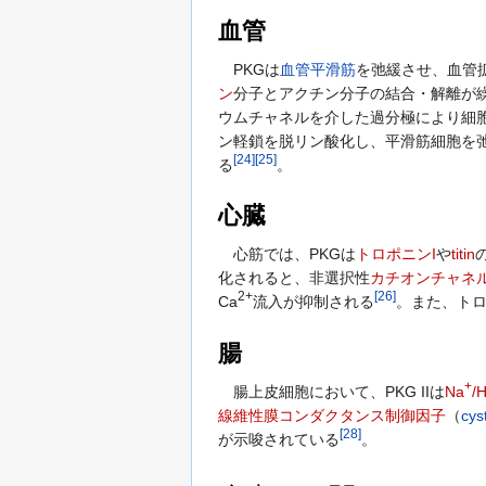
血管
PKGは
血管
平滑筋
を弛緩させ、血管
ン
分子とアクチン分子の結合・解離が繰
ウムチャネルを介した過分極により細
ン軽鎖を脱リン酸化し、平滑筋細胞を
[
24
]
[
25
]
る
。
心臓
心筋では、PKGは
トロポニンI
や
titin
化されると、非選択性
カチオンチャネ
2+
[
26
]
Ca
流入が抑制される
。また、トロポ
腸
+
腸上皮細胞において、PKG IIは
Na
/
線維性膜コンダクタンス制御因子
（
cys
[
28
]
が示唆されている
。