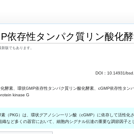
MP依存性タンパク質リン酸化酵
最新版でもあります。
DOI：
10.14931/bsd
酸化酵素、環状GMP依存性タンパク質リン酸化酵素、cGMP依存性タン
otein kinase G
素（PKG）は、環状グアノシン一リン酸（cGMP）に依存して活性
組織など多くの器官において、細胞内シグナル伝達の重要な調節因子と