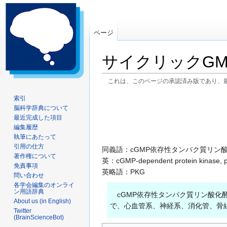
ページ
サイクリックG
これは、このページの承認済み版であり、
ナ
検
索引
脳科学辞典について
ビ
索
最近完成した項目
ゲ
に
編集履歴
ー
移
執筆にあたって
シ
動
引用の仕方
同義語：cGMP依存性タンパク質リン
ョ
著作権について
英：cGMP-dependent protein kinase, pr
ン
免責事項
英略語：PKG
問い合わせ
に
各学会編集のオンライ
移
ン用語辞典
cGMP依存性タンパク質リン酸化酵
動
About us (in English)
で、心血管系、神経系、消化管、骨
Twitter
(BrainScienceBot)