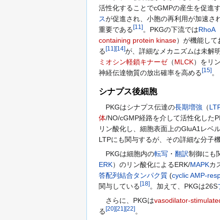
活性化することでcGMPの産生を促進
ス
が促進され、小胞の再利用が加速さ
[
11
]
重要である
。PKGの下流では
RhoA
containing protein kinase
）が機能して
[
11
]
[
14
]
る
が、詳細なメカニズムは未解明
ミオシン軽鎖キナーゼ
（
MLCK
）をリ
[
15
]
神経伝達物質の放出確率を高める
。
シナプス後細胞
PKGはシナプス伝達の
長期増強
（
LT
体
/NO/cGMP経路を介して活性化したPK
リン酸化し、細胞表面上のGluA1レベ
LTPにも関与するが、その詳細な分子
PKGは細胞内の
転写
・
翻訳
制御にも
ERK
）のリン酸化によるERK/
MAPK
カ
答配列結合タンパク質
(
cyclic AMP-resp
[
18
]
関与している
。加えて、PKGは26S
さらに、PKGは
vasodilator-stimulat
[
20
]
[
21
]
[
22
]
る
。