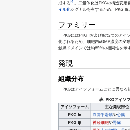
[
4
]
成する
。二量体化はPKGの構造安定
イル化
シグナルを有するため、PKG II
ファミリー
PKGにはPKG IおよびIIの2つのアイ
化されるため、細胞内cGMP濃度の変
触媒ドメインでは約85%の相同性を
発現
組織分布
PKGはアイソフォームごとに異なる
表. PKGアイ
アイソフォーム
主な発現部位
PKG Iα
血管
平滑筋
や
心筋
PKG Iβ
神経細胞
や
腎臓