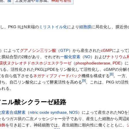
胞、
脳
上皮分泌や
骨
形成、
神経可塑性
、PKG IIはN末端の
ミリストイル化
により
細胞膜
に局在化し、膜近傍
C）によって
グアノシン三リン酸
（
GTP
）から産生された
cGMP
によって
と膜結合型の2種があり、それぞれ
一酸化窒素
（
NO
）および
ナトリウム
環状ヌクレオチドホスホジエステラーゼ
（
phosphodiesterase
,
PDE
）に
れる。活性化されたPKGはPDEをリン酸化して活性化し、cGMPの分
[
8
]
度を自ら低下させる
ネガティブフィードバック
機構を構成する
。一方、
[
9
]
持ち、自己リン酸化によって酵素活性を高める
。これは、PKG Iの活
られる。
アニル酸シクラーゼ経路
化窒素合成酵素
（
nitric oxide synthase
,
NOS
）によって産生されたNOを
をもつガス状の二次メッセンジャー分子であり、産生した細胞から周辺細
修飾
を引き起こす。神経細胞では、産生細胞に順向性に働くとともに、