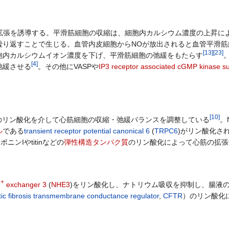
拡張を誘導する。平滑筋細胞の収縮は、細胞内カルシウム濃度の上昇によ
り返すことで生じる。血管内皮細胞からNOが放出されると血管平滑筋細胞
[
13
]
[
23
]
胞内カルシウムイオン濃度を下げ、平滑筋細胞の弛緩をもたらす
[
4
]
弛緩させる
。その他にVASPや
IP3 receptor associated cGMP kinase su
[
10
]
のリン酸化を介して心筋細胞の収縮・弛緩バランスを調整している
。
ル
である
transient receptor potential canonical 6
(
TRPC6
)がリン酸化さ
ニンIやtitinなどの
弾性構造タンパク質
のリン酸化によって心筋の拡張
+
H
exchanger 3
(
NHE3
)をリン酸化し、ナトリウム吸収を抑制し、腸液
tic fibrosis transmembrane conductance regulator
,
CFTR
）のリン酸化