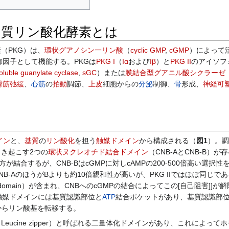
ク質リン酸化酵素とは
（PKG）は、
環状グアノシン一リン酸
（
cyclic GMP
,
cGMP
）によって
御因子として機能する。PKGは
PKG I
（
Iα
および
Iβ
）と
PKG II
のアイソフ
oluble guanylate cyclase
,
sGC
）または
膜結合型グアニル酸シクラーゼ
滑筋弛緩
、
心筋
の
拍動
調節、
上皮
細胞からの
分泌
制御、
骨
形成、
神経可
イン
と、
基質
の
リン酸化
を担う
触媒ドメイン
から構成される（
図1
）。調
引き起こす2つの
環状ヌクレオチド結合ドメイン
（CNB-AとCNB-B）
方が結合するが、CNB-BはcGMPに対しcAMPの200-500倍高い選択性
CNB-AのほうがBよりも約10倍親和性が高いが、PKG IIではほぼ同じで
ition domain）が含まれ、CNBへのcGMPの結合によってこの[自己阻害]]
触媒ドメインには基質認識部位と
ATP
結合ポケットがあり、基質認識部
からリン酸基を転移する。
Leucine zipper）と呼ばれる二量体化ドメインがあり、これによって