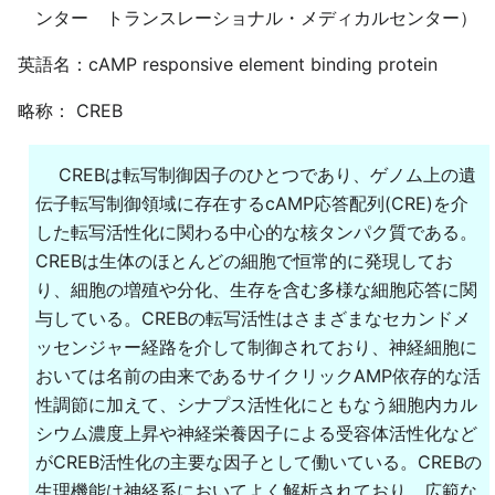
ンター トランスレーショナル・メディカルセンター）
英語名：cAMP responsive element binding protein
略称： CREB
CREBは転写制御因子のひとつであり、ゲノム上の遺
伝子転写制御領域に存在するcAMP応答配列(CRE)を介
した転写活性化に関わる中心的な核タンパク質である。
CREBは生体のほとんどの細胞で恒常的に発現してお
り、細胞の増殖や分化、生存を含む多様な細胞応答に関
与している。CREBの転写活性はさまざまなセカンドメ
ッセンジャー経路を介して制御されており、神経細胞に
おいては名前の由来であるサイクリックAMP依存的な活
性調節に加えて、シナプス活性化にともなう細胞内カル
シウム濃度上昇や神経栄養因子による受容体活性化など
がCREB活性化の主要な因子として働いている。CREBの
生理機能は神経系においてよく解析されており、広範な