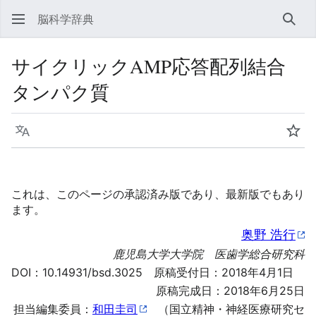
脳科学辞典
検索
サイクリックAMP応答配列結合
タンパク質
言語
ウォ
これは、このページの承認済み版であり、最新版でもあり
ます。
奥野 浩行
鹿児島大学大学院 医歯学総合研究科
DOI：
10.14931/bsd.3025
原稿受付日：2018年4月1日
原稿完成日：2018年6月25日
担当編集委員：
和田圭司
（国立精神・神経医療研究セ