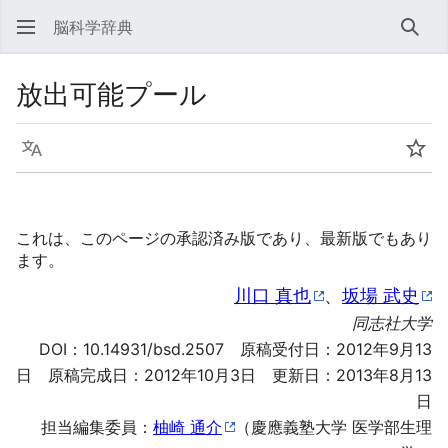
脳科学辞典
検索
放出可能プール
言語
ウォ
これは、このページの承認済み版であり、最新版でもあり
ます。
川口 真也
、
坂場 武史
同志社大学
DOI：
10.14931/bsd.2507
原稿受付日：2012年9月13
日 原稿完成日：2012年10月3日 更新日：2013年8月13
日
担当編集委員：
柚崎 通介
（慶應義塾大学 医学部生理