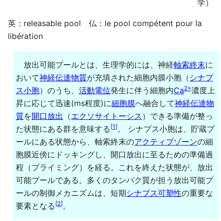
学）
英：releasable pool 仏：le pool compétent pour la
libération
放出可能プールとは、生理学的には、神経
軸索終末
に
おいて
神経伝達物質
が充填された細胞内膜小胞（
シナプ
2+
ス小胞
）のうち、
活動電位
発生に伴う細胞内
Ca
濃度上
昇に応じて迅速(ms程度)に
細胞膜
へ融合して
神経伝達物
質
を
開口放出
（
エクソサイトーシス
）できる準備が整っ
[
1
]
た状態にある群を意味する
。 シナプス小胞は、貯蔵プ
ールにある状態から、軸索終末の
アクティブゾーン
の細
胞膜近傍にドッキングし、開口放出に至るための準備過
程（プライミング）を経る。これを終えた状態が、放出
可能プールである。多くのタンパク質が担う放出可能プ
ールの制御メカニズムは、短期
シナプス可塑性
の重要な
[
2
]
要素となる
。