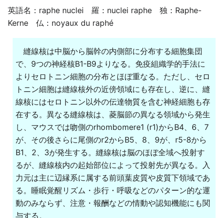
英語名：raphe nuclei 羅：nuclei raphe 独：Raphe-
Kerne 仏：noyaux du raphé
縫線核は中脳から脳幹の内側部に分布する細胞集団
で、9つの神経核B1-B9よりなる。免疫組織学的手法に
よりセロトニン細胞の分布とほぼ重なる。ただし、セロ
トニン細胞は縫線核外の近傍領域にも存在し、逆に、縫
線核にはセロトニン以外の伝達物質を含む神経細胞も存
在する。異なる縫線核は、菱脳節の異なる領域から発生
し、マウスでは吻側のrhombomere1 (r1)からB4、6、7
が、その後さらに尾側のr2からB5、8、9が、r5-8から
B1、2、3が発生する。縫線核は脳のほぼ全域へ投射す
るが、縫線核内の起始部位によって投射先が異なる。入
力元は主に辺縁系に属する前頭葉皮質や皮質下領域であ
る。睡眠覚醒リズム・歩行・呼吸などのパターン的な運
動のみならず、注意・報酬などの情動や認知機能にも関
与する。