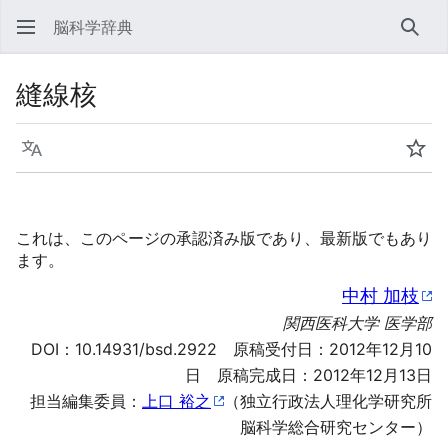
脳科学辞典
検索
縫線核
言語
ウォ
これは、このページの承認済み版であり、最新版でもあり
ます。
中村 加枝
関西医科大学 医学部
DOI：
10.14931/bsd.2922
原稿受付日：2012年12月10
日 原稿完成日：2012年12月13日
担当編集委員：
上口 裕之
（独立行政法人理化学研究所
脳科学総合研究センター）