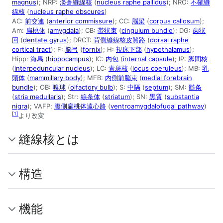
magnus
); NRP:
淡蒼縫線核
(
nucleus raphe pallidus
); NRO:
不確縫
線核
(
nucleus raphe obscures
)
AC:
前交連
(
anterior commissure
); CC:
脳梁
(
corpus callosum
);
Am:
扁桃体
(
amygdala
); CB:
帯状束
(
cingulum bundle
); DG:
歯状
回
(
dentate gyrus
); DRCT:
背側縫線核皮質路
(
dorsal raphe
cortical tract
); F:
脳弓
(
fornix
); H:
視床下部
(
hypothalamus
);
Hipp:
海馬
(
hippocampus
); IC:
内包
(
internal capsule
); IP:
脚間核
(
interpeduncular nucleus
); LC:
青斑核
(
locus coeruleus
); MB:
乳
頭体
(
mammillary body
); MFB:
内側前脳束
(
medial forebrain
bundle
); OB:
嗅球
(
olfactory bulb
); S:
中隔
(
septum
); SM:
髄条
(
stria medullaris
); Str:
線条体
(
striatum
); SN:
黒質
(
substantia
nigra
); VAFP;
腹側扁桃体遠心路
(
ventroamygdalofugal pathway
)
[
1
]
より改変
縫線核とは
構造
機能