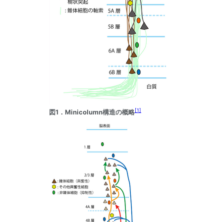
[
1
]
図1．Minicolumn構造の概略