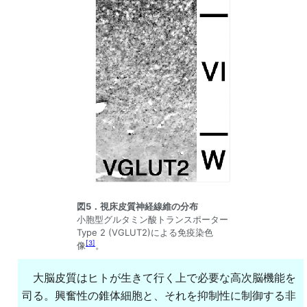
図5．視床皮質神経線維の分布
小胞型グルタミン酸トランスポーター
Type 2 (VGLUT2)による免疫染色
[
3
]
像
。
大脳皮質はヒトが生きて行く上で必要な高次脳機能を
司る。興奮性の錐体細胞と、それを抑制性に制御する非