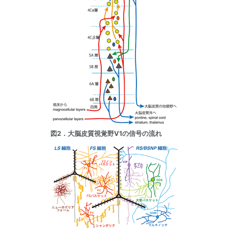
図2．大脳皮質視覚野V1の信号の流れ