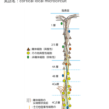
英語名：cortical local microcircuit