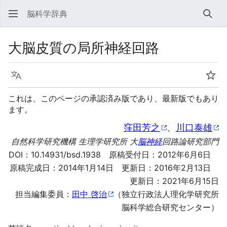
脳科学辞典
検索
大脳皮質の局所神経回路
言語
ウォ
これは、このページの承認済み版であり、最新版でもあり
ます。
窪田芳之
、
川口泰雄
自然科学研究機構 生理学研究所 大
脳神経
回路論研究部門
DOI：
10.14931/bsd.1938
原稿受付日：2012年6月6日
原稿完成日：2014年1月14日 更新日：2016年2月13日
更新日：2021年6月15日
担当編集委員：
田中 啓治
（独立行政法人理化学研究所
脳科学総合研究センター）