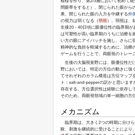
模様を作り、第2/3層において初めて
間眼帯をすると）、閉じられた眼から
果、閉じられた眼の入力を中継する
外
の視力は弱くなる（
弱視
）。弱視は、
生後20 - 40日頃に眼優位性の臨
は可塑性が高い臨界期のうちに治療を
い方の眼にアイパッチを施し、さらに
精神的な負担を軽減するために、治療
ゲームを行うことで、両眼視のトレー
生後の大脳視覚野には、眼優位性だ
野においては、特定の方位の動きに強
てそれぞれのカラム構造は方位マップ
ト：salt-and-pepperの訳
存在する。方位選択性は経験に依存し
そのため、両眼視領域の単一細胞の方
メカニズム
臨界期は、大きく2つの時期に分けら
験、刺激を継続的に受けることにより