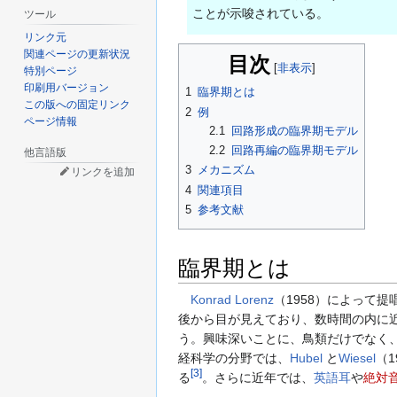
ことが示唆されている。
ツール
リンク元
関連ページの更新状況
目次
特別ページ
印刷用バージョン
1
臨界期とは
この版への固定リンク
2
例
ページ情報
2.1
回路形成の臨界期モデル
2.2
回路再編の臨界期モデル
他言語版
3
メカニズム
リンクを追加
4
関連項目
5
参考文献
臨界期とは
Konrad Lorenz
（1958）によって提
後から目が見えており、数時間の内に
う。興味深いことに、鳥類だけでなく
経科学の分野では、
Hubel
と
Wiesel
（
[
3
]
る
。さらに近年では、
英語耳
や
絶対