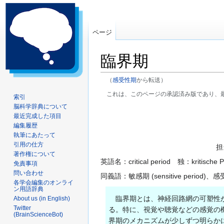
ページ
臨界期
（
感受性期
から転送）
これは、このページの承認済み版であり、
索引
脳科学辞典について
ナ
検
最近完成した項目
ビ
索
編集履歴
ゲ
に
執筆にあたって
ー
移
引用の仕方
担
著作権について
シ
動
英語名：critical period 独：kritische P
免責事項
ョ
問い合わせ
同義語：敏感期 (sensitive period)、
ン
各学会編集のオンライ
に
ン用語辞典
移
臨界期とは、神経回路網の可塑性が
About us (in English)
Twitter
動
る。特に、視覚や聴覚などの感覚の
(BrainScienceBot)
界期のメカニズムが少しずつ明らか