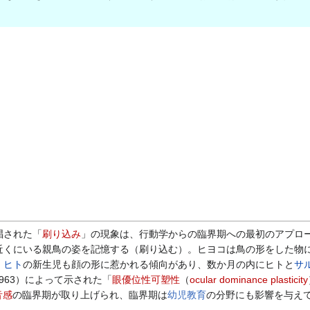
唱された「
刷り込み
」の現象は、行動学からの臨界期への最初のアプロ
近くにいる親鳥の姿を記憶する（刷り込む）。ヒヨコは鳥の形をした物
、
ヒト
の新生児も顔の形に惹かれる傾向があり、数か月の内にヒトと
サ
1963）によって示された「
眼優位性可塑性
（
ocular dominance plasticity
音感
の臨界期が取り上げられ、臨界期は
幼児教育
の分野にも影響を与え