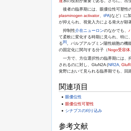
達
系の役割が重要である。さらに、出
後者の臨界期には、眼優位性可塑性の
plasminogen activator
、
tPA
)など）に
が抑えられ、視覚入力による発火が顕
抑制性
介在ニューロン
のなかでも、
て柔軟に変化する時期に見られ、特に
[
8
]
る
。パルブアルブミン陽性細胞の機
の固定化に関与する分子（
Nogo受容体
一方で、方位選択性の臨界期には、抑
されるのに対し、GluN2A (
NR2A
,
GluR
覚野において見られる臨界期でも、回
関連項目
眼優位性
眼優位性可塑性
シナプスの刈り込み
参考文献