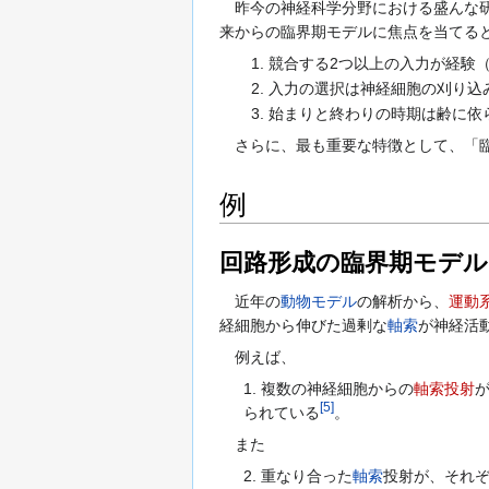
昨今の神経科学分野における盛んな研
来からの臨界期モデルに焦点を当てる
競合する2つ以上の入力が経験
入力の選択は神経細胞の刈り込
始まりと終わりの時期は齢に依
さらに、最も重要な特徴として、「臨
例
回路形成の臨界期モデル
近年の
動物モデル
の解析から、
運動
経細胞から伸びた過剰な
軸索
が神経活
例えば、
1. 複数の神経細胞からの
軸索投射
[
5
]
られている
。
また
2. 重なり合った
軸索
投射が、それ