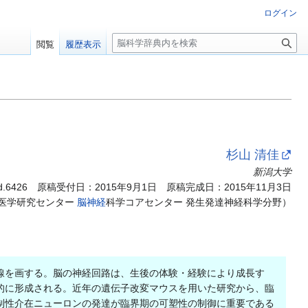
ログイン
検
閲覧
履歴表示
索
杉山 清佳
新潟大学
d.6426
原稿受付日：2015年9月1日 原稿完成日：2015年11月3日
用医学研究センター
脳神経
科学コアセンター 発生発達神経科学分野）
線を画する。脳の神経回路は、生後の体験・経験により成長す
的に形成される。近年の遺伝子改変マウスを用いた研究から、臨
制性介在ニューロンの発達が臨界期の可塑性の制御に重要である