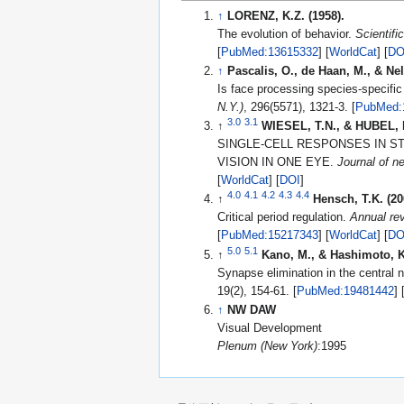
↑
LORENZ, K.Z. (1958).
The evolution of behavior.
Scientifi
[
PubMed:13615332
] [
WorldCat
] [
DO
↑
Pascalis, O., de Haan, M., & Nel
Is face processing species-specific d
N.Y.)
, 296(5571), 1321-3. [
PubMed:
3.0
3.1
↑
WIESEL, T.N., & HUBEL, D
SINGLE-CELL RESPONSES IN S
VISION IN ONE EYE.
Journal of n
[
WorldCat
] [
DOI
]
4.0
4.1
4.2
4.3
4.4
↑
Hensch, T.K. (20
Critical period regulation.
Annual re
[
PubMed:15217343
] [
WorldCat
] [
DO
5.0
5.1
↑
Kano, M., & Hashimoto, K.
Synapse elimination in the central
19(2), 154-61. [
PubMed:19481442
] 
↑
NW DAW
Visual Development
Plenum (New York)
:1995