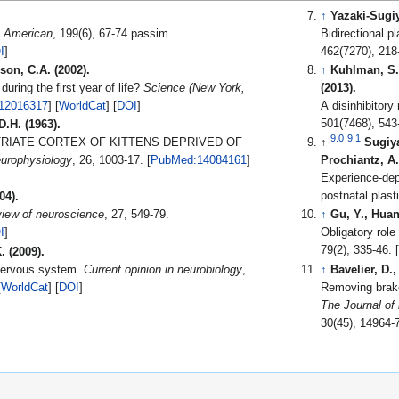
↑
Yazaki-Sugiy
c American
, 199(6), 67-74 passim.
Bidirectional p
I
]
son, C.A. (2002).
↑
Kuhlman, S.J.
uring the first year of life?
Science (New York,
(2013).
12016317
] [
WorldCat
] [
DOI
]
A disinhibitory 
.H. (1963).
9.0
9.1
TRIATE CORTEX OF KITTENS DEPRIVED OF
↑
Sugiya
europhysiology
, 26, 1003-17. [
PubMed:14084161
]
Prochiantz, A.
Experience-dep
postnatal plast
04).
view of neuroscience
, 27, 549-79.
↑
Gu, Y., Huan
I
]
Obligatory role
79(2), 335-46. [
 (2009).
 nervous system.
Current opinion in neurobiology
,
↑
Bavelier, D.,
[
WorldCat
] [
DOI
]
Removing brakes
The Journal of 