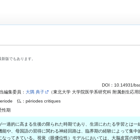
最新版でもあります。
DOI：
10.14931/bs
当編集委員：
大隅 典子
（東北大学 大学院医学系研究科 附属創生応
eriode 仏：périodes critiques
感受性期
一過的に高まる生後の限られた時期であり、生涯にわたる学習とは一
機能や、母国語の習得に関わる神経回路は、臨界期の経験によって集中
になってきている。視覚（眼優位性）モデルにおいては、大脳皮質の抑