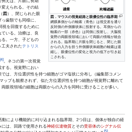
（例えば、片眼に長期
り変えられる。その結
（
図
）、閉じられた眼
図．マウスの視覚経路と眼優位性の臨界期
げっ歯類でも同様に、
網膜鼻側からの軸索（青色）は視交差を通り
、弱視を回復するために
反対側の外側膝状体に投射する。耳側からの
軸索の一部（赤色）は同側に投射し、大脳視
れている。治療は、良
覚野の両眼視領域において両眼の情報が統合
ある。一方、子どもの
される。臨界期に片眼を閉じると、閉じた眼
う工夫された
テトリス
からの入力を担う外側膝状体細胞の軸索は退
縮し、眼優位性の変化と視力の低下が引き起
こされる。
[
4
]
。ネコの第一次視覚
成する。視覚野におい
類では、方位選択性を持つ細胞がゴマ塩状に分布し（編集部コメン
。 方位マップも観察されず、似た方位選択性を持つ細胞が視覚野に離れて
、両眼視領域の細胞は両眼からの入力を同時に受けることが多い。
活動により機能的に刈り込まれる臨界期、2つ目は、個体が独自の経
みには、回路で使用される
神経伝達物質
とその
受容体
の
シグナル伝
[
5
]