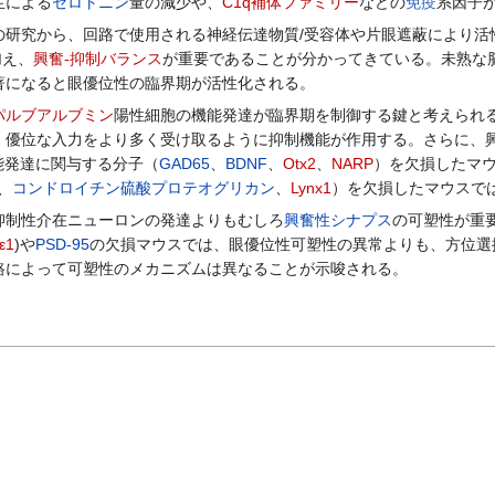
生による
セロトニン
量の減少や、
C1q補体ファミリー
などの
免疫
系因子
研究から、回路で使用される神経伝達物質/受容体や片眼遮蔽により活
加え、
興奮-抑制バランス
が重要であることが分かってきている。未熟な
著になると眼優位性の臨界期が活性化される。
パルブアルブミン
陽性細胞の機能発達が臨界期を制御する鍵と考えられ
、優位な入力をより多く受け取るように抑制機能が作用する。さらに、興
能発達に関与する分子（
GAD65
、
BDNF
、
Otx2
、
NARP
）を欠損したマ
、
コンドロイチン硫酸プロテオグリカン
、
Lynx1
）を欠損したマウスで
制性介在ニューロンの発達よりもむしろ
興奮性シナプス
の可塑性が重要
ε1
)や
PSD-95
の欠損マウスでは、眼優位性可塑性の異常よりも、方位選
路によって可塑性のメカニズムは異なることが示唆される。