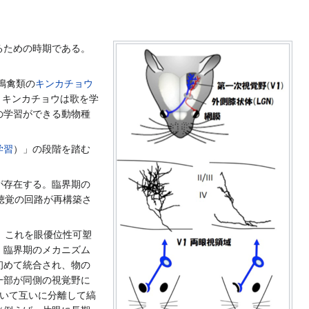
るための時期である。
鳴禽類の
キンカチョウ
。キンカチョウは歌を学
の学習ができる動物種
学習
）」の段階を踏む
が存在する。臨界期の
聴覚の回路が再構築さ
。これを眼優位性可塑
、臨界期のメカニズム
初めて統合され、物の
一部が同側の視覚野に
おいて互いに分離して縞