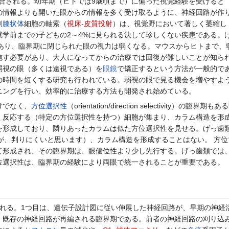
統合される。幼年期（ヒトでは9歳頃まで）に偏った視覚経験を受けると
の情報よりも開いた眼からの情報を多く受け取るように、神経回路が作
側膝状体
細胞の軸索（
視床-皮質投射
）は、視覚野において著しく萎縮し
就学前までの子どもの2～4%に見られる決して珍しくない疾患である。
界期があり、臨界期に閉じられた眼の視力は弱くなる。マウスからヒトまで
施す必要があり、大人になってからの治療では回復が難しいことが知ら
弱視の眼（多くは遠視である）を
眼鏡
で矯正するという方法が一般的で
の時間を短くする研究も行われている。弱視の眼で見る機会を増やすよ
ニングを行い、効率的に治療する方法も開発され始めている。
けでなく、
方位選択性
（orientation/direction selectivity）の臨界期もある
く反応する（特定の方位選択性を持つ）細胞が集まり、カラム構造を形
を形成しており、隣りあったカラムは似た方位選択性を見せる。げっ歯
かと思いますが、判りにくいと思います）、カラム構造を形成することはない
て形成され、その臨界期は、眼優位性より少し先行する。げっ歯類では
位選択性は、臨界期の経験により両眼で統一されることが重要である。
れる。1つ目は、遺伝子設計図に従い伸展した神経回路が、早期の神経
、既存の神経回路が再編される臨界期である。前者の神経回路の刈り込