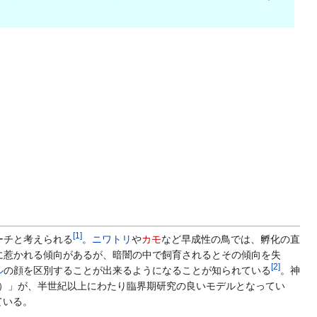
[
1
]
ーチと考えられる
。
ニワトリ
や
カモ
など早成性の鳥では、孵化の直
に惹かれる傾向があるが、暗闇の中で飼育されるとその傾向を失
[
2
]
ル
の顔を区別することが出来るようになることが知られている
。神
）」が、半世紀以上にわたり臨界期研究の良いモデルとなってい
ている。