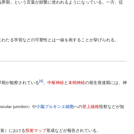
臨界期」という言葉が頻繁に使われるようになっている。一方、従
わたる学習などの可塑性とは一線を画することが挙げられる。
[
4
]
界期が観察されている
。
中枢神経
と
末梢神経
の発生発達期には、神
cular junction）や
小脳
プルキンエ細胞
への
登上線維
投射などが知
聴覚）における
投射マップ
形成などが報告されている。