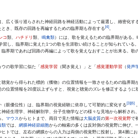
、広く張り巡らされた神経回路を神経活動によって厳選し、緻密化す
[
4
]
たとき、既存の回路を再編するための臨界期も存在する
。
ンコ
類、
ハチドリ
類、
鳴禽類
）には、歌を覚えるための臨界期がある。
を学習し、臨界期に覚えた1つの歌を生涯歌い続けることが知られている
、臨界期であれば回路の再編によって歌を覚えなおすことが出来る。歌
ョウの歌学習に似た「
感覚学習
（聞き覚え）」と「
感覚運動学習
（
発声
と聴覚から得られた標的（獲物）の位置情報を一致させるための臨界期
覚の位置情報を20度以上ずらすと、視覚と聴覚のズレを修正するように
[
3
]
[
6
]
（眼優位性）は、臨界期の視覚経験に依存して可塑的に変化する
に神経生理学、神経解剖学、分子生物学などの様々な見地から解析され
る。
マウス
からヒトまで、両目で見た情報は
大脳皮質
の
第一次視覚野
で
歯類
では、
網膜
神経節細胞
からの軸索の多くは反対側の視覚野に伸び、
やヒトでは、左右の網膜からの入力は両側の視覚野に投射し、第4層に