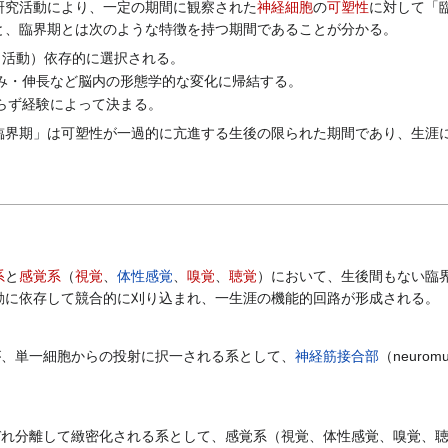
究活動により、一定の期間に観察された
神経細胞
の
可塑性
に対して「
と、臨界期とは次のような特徴を持つ期間であることが分かる。
（活動）依存的に選択される。
み・伸長など脳内の形態学的な変化に帰結する。
らず経験によって決まる。
界期」は可塑性が一過的に亢進する生後の限られた期間であり、生涯に
系
と
感覚系
（
視覚
、
体性感覚
、
嗅覚
、
聴覚
）において、生後間もない臨
動に依存して競合的に刈り込まれ、一生涯の機能的回路が形成される。
が、単一細胞からの投射に択一される系として、
神経筋接合部
（neuromus
ぞれ分離して緻密化される系として、感覚系（視覚、体性感覚、嗅覚、