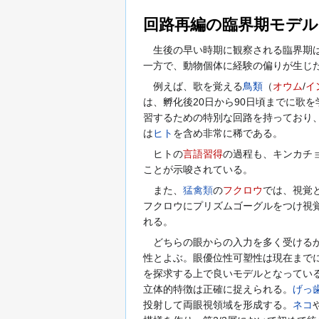
回路再編の臨界期モデル
生後の早い時期に観察される臨界期は
一方で、動物個体に経験の偏りが生じ
例えば、歌を覚える
鳥類
（
オウム
/
イ
は、孵化後20日から90日頃までに歌
習するための特別な回路を持っており
は
ヒト
を含め非常に稀である。
ヒトの
言語習得
の過程も、キンカチ
ことが示唆されている。
また、
猛禽類
の
フクロウ
では、視覚
フクロウにプリズムゴーグルをつけ視
れる。
どちらの眼からの入力を多く受けるか
性とよぶ。眼優位性可塑性は現在まで
を探求する上で良いモデルとなってい
立体的特徴は正確に捉えられる。
げっ
投射して両眼視領域を形成する。
ネコ