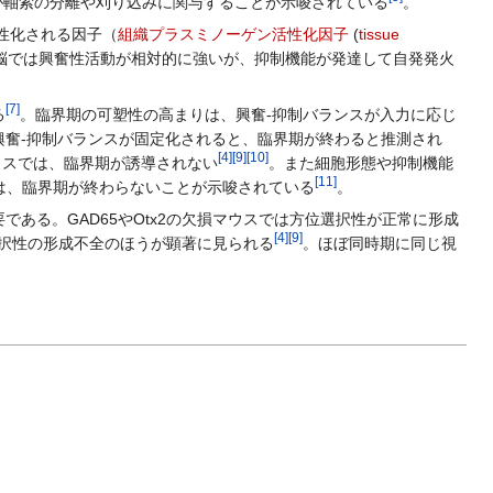
が軸索の分離や刈り込みに関与することが示唆されている
。
性化される因子（
組織プラスミノーゲン活性化因子
(
tissue
脳では興奮性活動が相対的に強いが、抑制機能が発達して自発発火
[
7
]
る
。臨界期の可塑性の高まりは、興奮-抑制バランスが入力に応じ
奮-抑制バランスが固定化されると、臨界期が終わると推測され
[
4
]
[
9
]
[
10
]
ウスでは、臨界期が誘導されない
。また細胞形態や抑制機能
[
11
]
は、臨界期が終わらないことが示唆されている
。
である。GAD65やOtx2の欠損マウスでは方位選択性が正常に形成
[
4
]
[
9
]
択性の形成不全のほうが顕著に見られる
。ほぼ同時期に同じ視