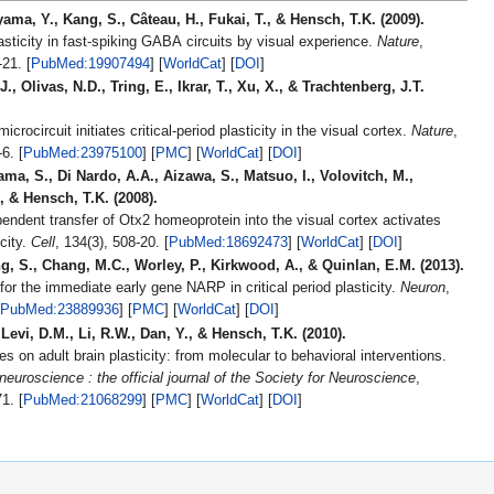
ama, Y., Kang, S., Câteau, H., Fukai, T., & Hensch, T.K. (2009).
lasticity in fast-spiking GABA circuits by visual experience.
Nature
,
462(7270), 218-21. [
PubMed:19907494
] [
WorldCat
] [
DOI
]
, Olivas, N.D., Tring, E., Ikrar, T., Xu, X., & Trachtenberg, J.T.
microcircuit initiates critical-period plasticity in the visual cortex.
Nature
,
501(7468), 543-6. [
PubMed:23975100
] [
PMC
] [
WorldCat
] [
DOI
]
ma, S., Di Nardo, A.A., Aizawa, S., Matsuo, I., Volovitch, M.,
, & Hensch, T.K. (2008).
endent transfer of Otx2 homeoprotein into the visual cortex activates
icity.
Cell
, 134(3), 508-20. [
PubMed:18692473
] [
WorldCat
] [
DOI
]
g, S., Chang, M.C., Worley, P., Kirkwood, A., & Quinlan, E.M. (2013).
 for the immediate early gene NARP in critical period plasticity.
Neuron
,
PubMed:23889936
] [
PMC
] [
WorldCat
] [
DOI
]
 Levi, D.M., Li, R.W., Dan, Y., & Hensch, T.K. (2010).
 on adult brain plasticity: from molecular to behavioral interventions.
neuroscience : the official journal of the Society for Neuroscience
,
30(45), 14964-71. [
PubMed:21068299
] [
PMC
] [
WorldCat
] [
DOI
]