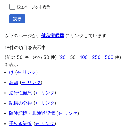
転送ページを非表示
実行
以下のページが、
健忘症候群
にリンクしています:
18件の項目を表示中
(
前の 50 件
|
次の 50 件
) (
20
|
50
|
100
|
250
|
500
件)
を表示
け
(
← リンク
)
忘却
(
← リンク
)
逆行性健忘
(
← リンク
)
記憶の分類
(
← リンク
)
陳述記憶・非陳述記憶
(
← リンク
)
手続き記憶
(
← リンク
)