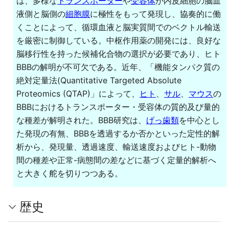
は、多様な
トランスポーター
や
受容体
が内皮細胞の脳血
液側と脳側の
細胞膜
に極性をもって発現し、協奏的に働
くことによって、循環血液と脳実質間でのベクトル輸送
を厳密に制御している。中枢作用薬の開発には、良好な
脳移行性を持った候補化合物の選択が必要であり、ヒト
BBBの解明が不可欠である。近年、「機能タンパク質の
絶対定量法(Quantitative Targeted Absolute
Proteomics (QTAP)」によって、
ヒト
、
サル
、
マウス
の
BBBにおけるトランスポーター・受容体の質的及び量的
な種差が解明された。BBB研究は、
げっ歯類
を中心とし
た発現の有無、BBBを透過するか否かといった定性的解
析から、発現量、透過速度、輸送速度およびヒト-動物
間の種差や正常-病態間の差などに基づく定量的解析へ
と大きく舵を切りつつある。
歴史