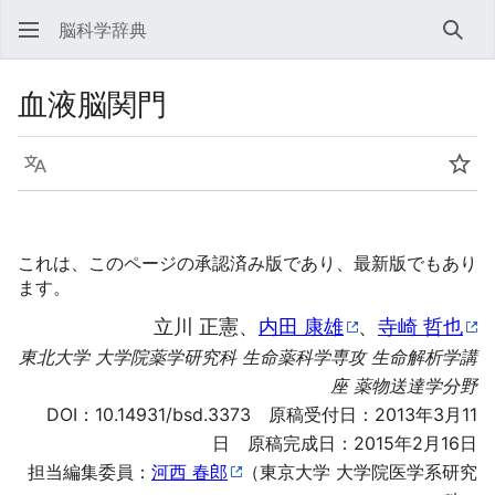
脳科学辞典
検索
血液脳関門
言語
ウォ
これは、このページの承認済み版であり、最新版でもあり
ます。
立川 正憲、
内田 康雄
、
寺崎 哲也
東北大学 大学院薬学研究科 生命薬科学専攻 生命解析学講
座 薬物送達学分野
DOI：
10.14931/bsd.3373
原稿受付日：2013年3月11
日 原稿完成日：2015年2月16日
担当編集委員：
河西 春郎
（東京大学 大学院医学系研究