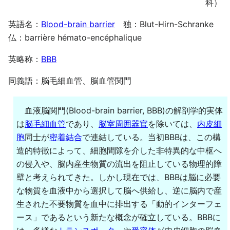
科）
英語名：
Blood-brain barrier
独：Blut-Hirn-Schranke
仏：barrière hémato-encéphalique
英略称：
BBB
同義語：脳毛細血管、脳血管関門
血液脳関門(Blood-brain barrier, BBB)の解剖学的実体
は
脳毛細血管
であり、
脳室周囲器官
を除いては、
内皮細
胞
同士が
密着結合
で連結している。当初BBBは、この構
造的特徴によって、細胞間隙を介した非特異的な中枢へ
の侵入や、脳内産生物質の流出を阻止している物理的障
壁と考えられてきた。しかし現在では、BBBは脳に必要
な物質を血液中から選択して脳へ供給し、逆に脳内で産
生された不要物質を血中に排出する「動的インターフェ
ース」であるという新たな概念が確立している。BBBに